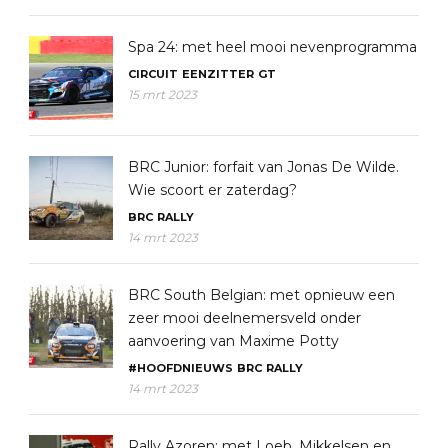
Spa 24: met heel mooi nevenprogramma
CIRCUIT
EENZITTER
GT
15 mrt 2023
BRC Junior: forfait van Jonas De Wilde.
Wie scoort er zaterdag?
BRC
RALLY
14 mrt 2023
BRC South Belgian: met opnieuw een
zeer mooi deelnemersveld onder
aanvoering van Maxime Potty
#HOOFDNIEUWS
BRC
RALLY
14 mrt 2023
Rally Azoren: met Loeb, Mikkelsen en