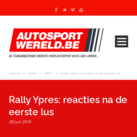
Home
>
Rally
>
BRC
>
Rally Ypres: reacties na de eerste lus
Rally Ypres: reacties na de
eerste lus
28 jun 2019