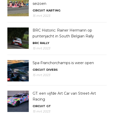
seizoen
CIRCUIT
KARTING
15 mrt 2023
BRC Historic: Rainer Hermann op
puntenjacht in South Belgian Rally
BRC
RALLY
15 mrt 2023
Spa-Franchorchamps is weer open
CIRCUIT
DIVERS
15 mrt 2023
GT: een vijfde Art Car van Street-Art
Racing
CIRCUIT
GT
15 mrt 2023