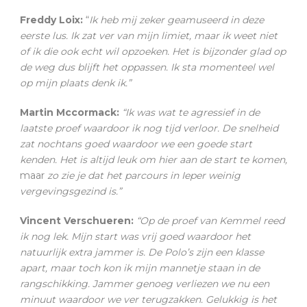
Freddy Loix:
“
Ik heb mij zeker geamuseerd in deze
eerste lus. Ik zat ver van mijn limiet, maar ik weet niet
of ik die ook echt wil opzoeken. Het is bijzonder glad op
de weg dus blijft het oppassen. Ik sta momenteel wel
op mijn plaats denk ik.”
Martin Mccormack:
“Ik was wat te agressief in de
laatste proef waardoor ik nog tijd verloor. De snelheid
zat nochtans goed waardoor we een goede start
kenden. Het is altijd leuk om hier aan de start te komen,
maar
zo zie je dat het parcours in Ieper weinig
vergevingsgezind is.”
Vincent Verschueren:
“Op de proef van Kemmel reed
ik nog lek. Mijn start was vrij goed waardoor het
natuurlijk extra jammer is. De Polo’s zijn een klasse
apart, maar toch kon ik mijn mannetje staan in de
rangschikking. Jammer genoeg verliezen we nu een
minuut waardoor we ver terugzakken. Gelukkig is het