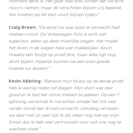
moment denk ik. Het gaat heel snel zonder dat we echt
risico’s nemen, maar de verschillen blijven vrij beperkt.
We moeten op dit elan voort blijven rijden.”
Craig Breen:
“De eerst lus was zoals ik verwacht had:
meteen voluit. De Volkswagen Polo is echt wel
superieur, zeker op deze moeilijke wegen. Het maakt
het leven in de wagen heel wat makkelijker. Kevin
maakte een foutje op proef drie, maar alles ligt nog
dicht bijeen. Hopelijk kunnen we een even goede
tweede lus draaien.”
Kevin Abbring:
“Behalve mijn foutje op de derde proef
heb ik weinig reden tot klagen. Mijn start was zeer
goed en ik had het ritme meteen te pakken. Op een T-
splitsing verremde ik me echter omdat het lint veel
verder stond dan ik had verwacht. Gelukkig verliezen
we daar niet zo veel tijd. Ik zat zeker nog niet op mijn
limiet dus ik heb veel vertrouwen voor wat ons nog te
wachten staat.”