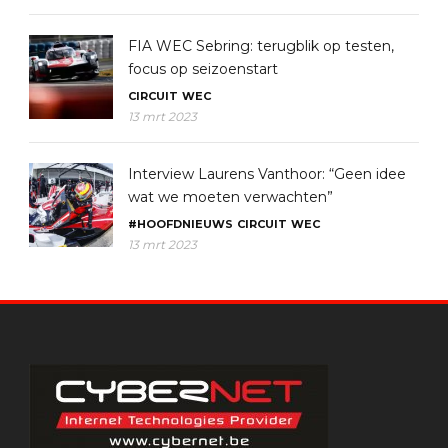
FIA WEC Sebring: terugblik op testen,
focus op seizoenstart
CIRCUIT
WEC
13 mrt 2023
Interview Laurens Vanthoor: “Geen idee
wat we moeten verwachten”
#HOOFDNIEUWS
CIRCUIT
WEC
13 mrt 2023