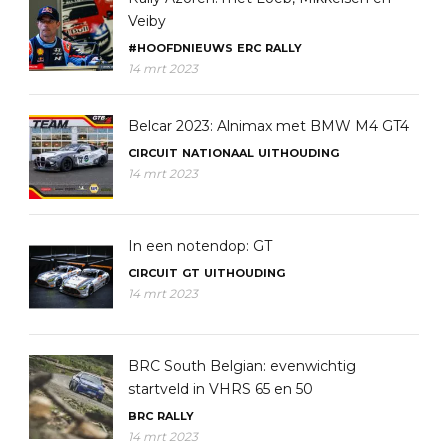
Veiby
#HOOFDNIEUWS
ERC
RALLY
14 mrt 2023
Belcar 2023: Alnimax met BMW M4 GT4
CIRCUIT
NATIONAAL
UITHOUDING
14 mrt 2023
In een notendop: GT
CIRCUIT
GT
UITHOUDING
14 mrt 2023
BRC South Belgian: evenwichtig
startveld in VHRS 65 en 50
BRC
RALLY
14 mrt 2023