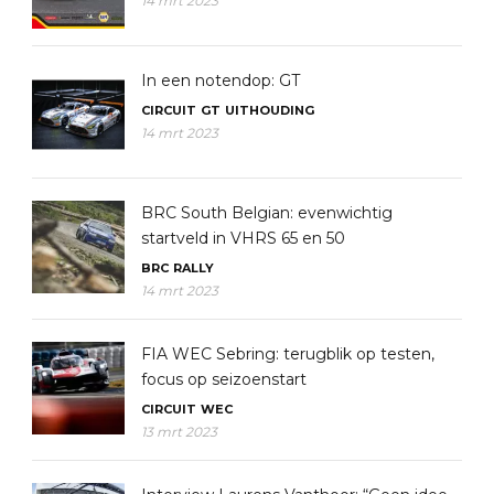
14 mrt 2023
In een notendop: GT
CIRCUIT
GT
UITHOUDING
14 mrt 2023
BRC South Belgian: evenwichtig
startveld in VHRS 65 en 50
BRC
RALLY
14 mrt 2023
FIA WEC Sebring: terugblik op testen,
focus op seizoenstart
CIRCUIT
WEC
13 mrt 2023