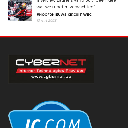
Interview Laurens Vanthoor: “Geen idee
wat we moeten verwachten”
#HOOFDNIEUWS
CIRCUIT
WEC
13 mrt 2023