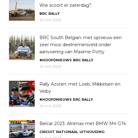
Wie scoort er zaterdag?
BRC
RALLY
14 mrt 2023
BRC South Belgian: met opnieuw een
zeer mooi deelnemersveld onder
aanvoering van Maxime Potty
#HOOFDNIEUWS
BRC
RALLY
14 mrt 2023
Rally Azoren: met Loeb, Mikkelsen en
Veiby
#HOOFDNIEUWS
ERC
RALLY
14 mrt 2023
Belcar 2023: Alnimax met BMW M4 GT4
CIRCUIT
NATIONAAL
UITHOUDING