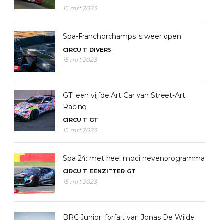
15 mrt 2023
Spa-Franchorchamps is weer open
CIRCUIT
DIVERS
15 mrt 2023
GT: een vijfde Art Car van Street-Art
Racing
CIRCUIT
GT
15 mrt 2023
Spa 24: met heel mooi nevenprogramma
CIRCUIT
EENZITTER
GT
15 mrt 2023
BRC Junior: forfait van Jonas De Wilde.