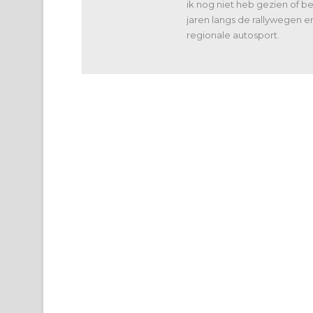
ik nog niet heb gezien of 
jaren langs de rallywegen e
regionale autosport.