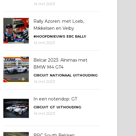
14 mrt 2023
Rally Azoren: met Loeb,
Mikkelsen en Veiby
#HOOFDNIEUWS
ERC
RALLY
14 mrt 2023
Belcar 2023: Alnimax met
BMW M4 GT4
CIRCUIT
NATIONAAL
UITHOUDING
14 mrt 2023
In een notendop: GT
CIRCUIT
GT
UITHOUDING
14 mrt 2023
BRC South Belgian: