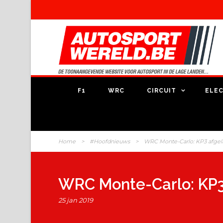
F1
WRC
CIRCUIT
ELEC
Home
>
#Hoofdnieuws
>
WRC Monte-Carlo: KP3 afgel
WRC Monte-Carlo: KP3
25 jan 2019