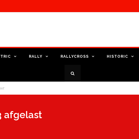
TRIC
RALLY
RALLYCROSS
HISTORIC
ast
 afgelast