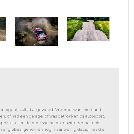
WRC 2024: met Letland
op de kalender
WRC Mexico: tien WRC’s
en zestien WRC2
 er eigenlijk altijd al geweest. Vreemd, want niemand
en, of had een garage, of was betrokken bij autosport.
spektakel en de pure snelheid: eenzitters maar ook
jn er globaal genomen nog maar weinig disciplines die