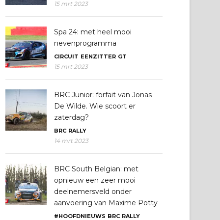
15 mrt 2023
Spa 24: met heel mooi
nevenprogramma
CIRCUIT
EENZITTER
GT
15 mrt 2023
BRC Junior: forfait van Jonas
De Wilde. Wie scoort er
zaterdag?
BRC
RALLY
14 mrt 2023
BRC South Belgian: met
opnieuw een zeer mooi
deelnemersveld onder
aanvoering van Maxime Potty
#HOOFDNIEUWS
BRC
RALLY