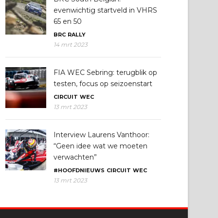
evenwichtig startveld in VHRS
65 en 50
BRC
RALLY
14 mrt 2023
FIA WEC Sebring: terugblik op
testen, focus op seizoenstart
CIRCUIT
WEC
13 mrt 2023
Interview Laurens Vanthoor:
“Geen idee wat we moeten
verwachten”
#HOOFDNIEUWS
CIRCUIT
WEC
13 mrt 2023