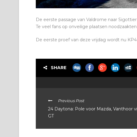
De eerste passage van Valdrome naar Sigottier,
Te veel fans op onveilige plaatsen noodzaakten
De eerste proef van deze vrijdag wordt nu KP4 v
SHARE
Previous Post
24 Daytona: Pole voor Mazda, Vanthoor vi
GT