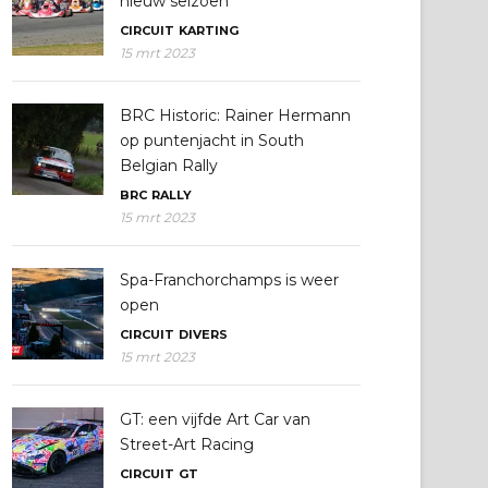
nieuw seizoen
CIRCUIT
KARTING
15 mrt 2023
BRC Historic: Rainer Hermann
op puntenjacht in South
Belgian Rally
BRC
RALLY
15 mrt 2023
Spa-Franchorchamps is weer
open
CIRCUIT
DIVERS
15 mrt 2023
GT: een vijfde Art Car van
Street-Art Racing
CIRCUIT
GT