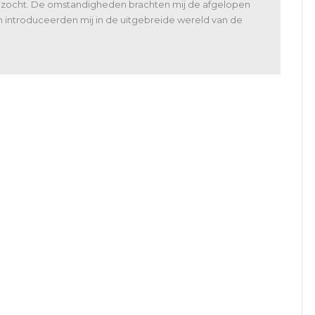
bezocht. De omstandigheden brachten mij de afgelopen
n introduceerden mij in de uitgebreide wereld van de