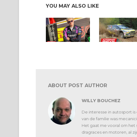
YOU MAY ALSO LIKE
In een notendop: ERC en
In een notendop: rally
WRC
ABOUT POST AUTHOR
WILLY BOUCHEZ
De interesse in autosport is
van de familie was mecanici
Het gaat me vooral om het 
dragraces en motoren, al zi