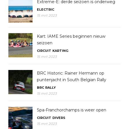
Extreme-E: derde seizoen is onderweg
ELECTRIC
15 mrt 2023
Kart: IAME Series beginnen nieuw
seizoen
CIRCUIT
KARTING
15 mrt 2023
BRC Historic: Rainer Hermann op
puntenjacht in South Belgian Rally
BRC
RALLY
15 mrt 2023
Spa-Franchorchamps is weer open
CIRCUIT
DIVERS
15 mrt 2023