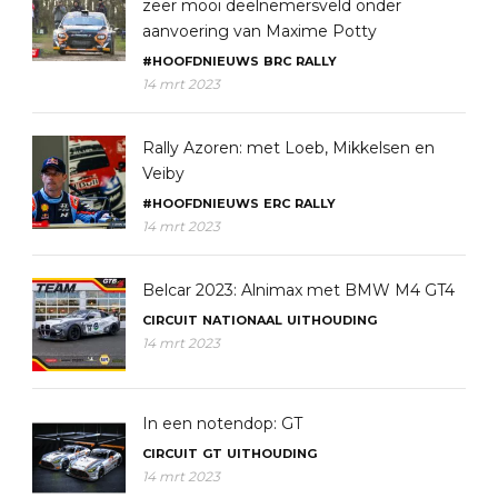
zeer mooi deelnemersveld onder
aanvoering van Maxime Potty
#HOOFDNIEUWS
BRC
RALLY
14 mrt 2023
Rally Azoren: met Loeb, Mikkelsen en
Veiby
#HOOFDNIEUWS
ERC
RALLY
14 mrt 2023
Belcar 2023: Alnimax met BMW M4 GT4
CIRCUIT
NATIONAAL
UITHOUDING
14 mrt 2023
In een notendop: GT
CIRCUIT
GT
UITHOUDING
14 mrt 2023