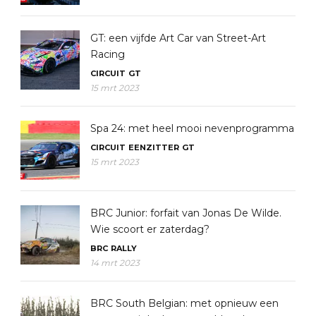
GT: een vijfde Art Car van Street-Art
Racing
CIRCUIT
GT
15 mrt 2023
Spa 24: met heel mooi nevenprogramma
CIRCUIT
EENZITTER
GT
15 mrt 2023
BRC Junior: forfait van Jonas De Wilde.
Wie scoort er zaterdag?
BRC
RALLY
14 mrt 2023
BRC South Belgian: met opnieuw een