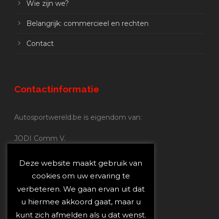
Wie zijn we?
Belangrijk: commercieel en rechten
Contact
Contactinformatie
Autosportwereld.be is eigendom van:
JODI Comm V.
BE 0.680.837.852
Nijverheidsstraat 70
Deze website maakt gebruik van
2160 Wommelgem
cookies om uw ervaring te
verbeteren. We gaan ervan uit dat
Autosportwereld.be:
u hiermee akkoord gaat, maar u
Redactie:
joost@autosportwereld.be
kunt zich afmelden als u dat wenst.