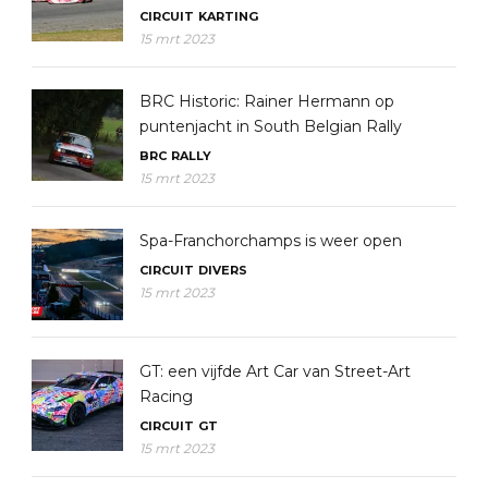
CIRCUIT
KARTING
15 mrt 2023
BRC Historic: Rainer Hermann op
puntenjacht in South Belgian Rally
BRC
RALLY
15 mrt 2023
Spa-Franchorchamps is weer open
CIRCUIT
DIVERS
15 mrt 2023
GT: een vijfde Art Car van Street-Art
Racing
CIRCUIT
GT
15 mrt 2023