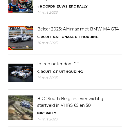
#HOOFDNIEUWS
ERC
RALLY
14 mrt 2023
Belcar 2023: Alnimax met BMW M4 GT4
CIRCUIT
NATIONAAL
UITHOUDING
14 mrt 2023
In een notendop: GT
CIRCUIT
GT
UITHOUDING
14 mrt 2023
BRC South Belgian: evenwichtig
startveld in VHRS 65 en 50
BRC
RALLY
14 mrt 2023