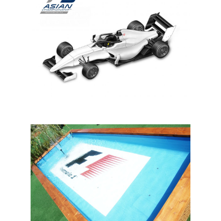
In een notendop FIA F3-FIA F2- Asian F3R