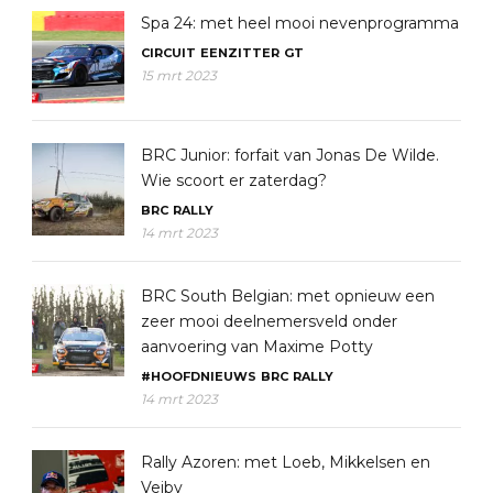
Spa 24: met heel mooi nevenprogramma
CIRCUIT
EENZITTER
GT
15 mrt 2023
BRC Junior: forfait van Jonas De Wilde.
Wie scoort er zaterdag?
BRC
RALLY
14 mrt 2023
BRC South Belgian: met opnieuw een
zeer mooi deelnemersveld onder
aanvoering van Maxime Potty
#HOOFDNIEUWS
BRC
RALLY
14 mrt 2023
Rally Azoren: met Loeb, Mikkelsen en
Veiby