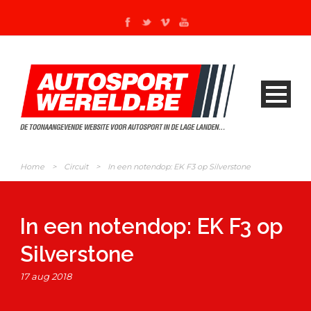
Home
>
Circuit
>
In een notendop: EK F3 op Silverstone
In een notendop: EK F3 op
Silverstone
17 aug 2018