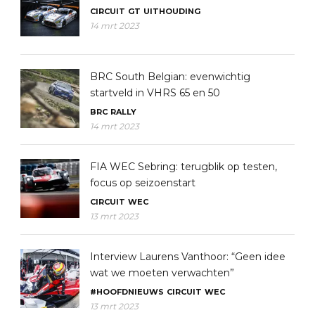
CIRCUIT
GT
UITHOUDING
14 mrt 2023
BRC South Belgian: evenwichtig
startveld in VHRS 65 en 50
BRC
RALLY
14 mrt 2023
FIA WEC Sebring: terugblik op testen,
focus op seizoenstart
CIRCUIT
WEC
13 mrt 2023
Interview Laurens Vanthoor: “Geen idee
wat we moeten verwachten”
#HOOFDNIEUWS
CIRCUIT
WEC
13 mrt 2023