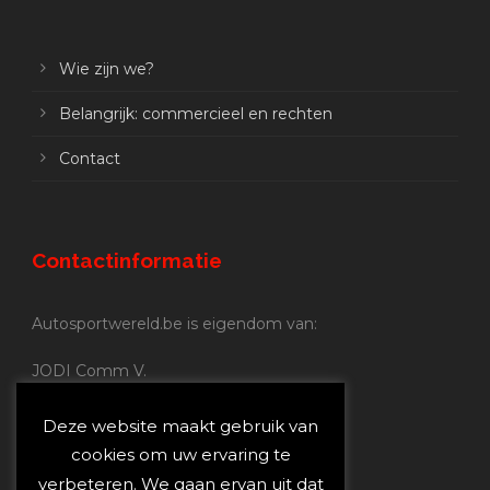
Wie zijn we?
Belangrijk: commercieel en rechten
Contact
Contactinformatie
Autosportwereld.be is eigendom van:
JODI Comm V.
BE 0.680.837.852
Nijverheidsstraat 70
Deze website maakt gebruik van
2160 Wommelgem
cookies om uw ervaring te
verbeteren. We gaan ervan uit dat