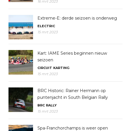
16 mrt 2023
Extreme-E: derde seizoen is onderweg
ELECTRIC
15 mrt 2023
Kart: IAME Series beginnen nieuw
seizoen
CIRCUIT
KARTING
15 mrt 2023
BRC Historic: Rainer Hermann op
puntenjacht in South Belgian Rally
BRC
RALLY
15 mrt 2023
Spa-Franchorchamps is weer open