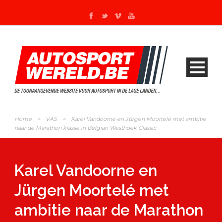
Home
>
VAS
>
Karel Vandoorne en Jürgen Moortelé met ambitie
naar de Marathon klasse in Belgian Westhoek Classic
Karel Vandoorne en
Jürgen Moortelé met
ambitie naar de Marathon