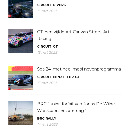
CIRCUIT
DIVERS
15 mrt 2023
GT: een vijfde Art Car van Street-Art
Racing
CIRCUIT
GT
15 mrt 2023
Spa 24: met heel mooi nevenprogramma
CIRCUIT
EENZITTER
GT
15 mrt 2023
BRC Junior: forfait van Jonas De Wilde.
Wie scoort er zaterdag?
BRC
RALLY
14 mrt 2023