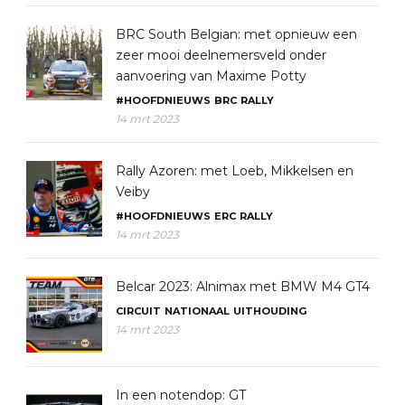
BRC South Belgian: met opnieuw een
zeer mooi deelnemersveld onder
aanvoering van Maxime Potty
#HOOFDNIEUWS
BRC
RALLY
14 mrt 2023
Rally Azoren: met Loeb, Mikkelsen en
Veiby
#HOOFDNIEUWS
ERC
RALLY
14 mrt 2023
Belcar 2023: Alnimax met BMW M4 GT4
CIRCUIT
NATIONAAL
UITHOUDING
14 mrt 2023
In een notendop: GT