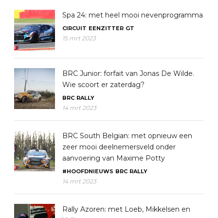
Spa 24: met heel mooi nevenprogramma
CIRCUIT
EENZITTER
GT
15 mrt 2023
BRC Junior: forfait van Jonas De Wilde.
Wie scoort er zaterdag?
BRC
RALLY
14 mrt 2023
BRC South Belgian: met opnieuw een
zeer mooi deelnemersveld onder
aanvoering van Maxime Potty
#HOOFDNIEUWS
BRC
RALLY
14 mrt 2023
Rally Azoren: met Loeb, Mikkelsen en