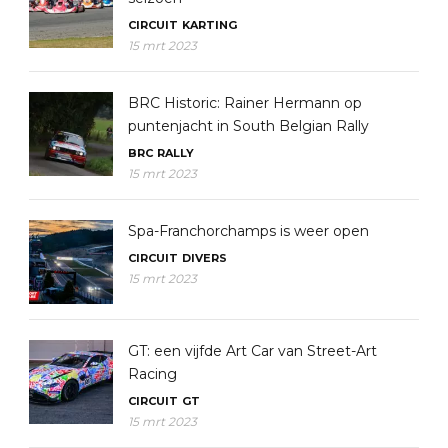
CIRCUIT
KARTING
15 mrt 2023
BRC Historic: Rainer Hermann op
puntenjacht in South Belgian Rally
BRC
RALLY
15 mrt 2023
Spa-Franchorchamps is weer open
CIRCUIT
DIVERS
15 mrt 2023
GT: een vijfde Art Car van Street-Art
Racing
CIRCUIT
GT
15 mrt 2023