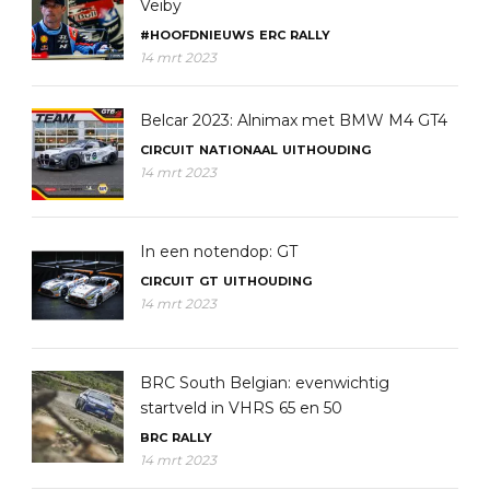
Veiby
#HOOFDNIEUWS
ERC
RALLY
14 mrt 2023
Belcar 2023: Alnimax met BMW M4 GT4
CIRCUIT
NATIONAAL
UITHOUDING
14 mrt 2023
In een notendop: GT
CIRCUIT
GT
UITHOUDING
14 mrt 2023
BRC South Belgian: evenwichtig
startveld in VHRS 65 en 50
BRC
RALLY
14 mrt 2023