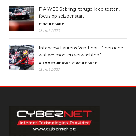
FIA WEC Sebring: terugblik op testen,
focus op seizoenstart
CIRCUIT
WEC
13 mrt 2023
Interview Laurens Vanthoor: “Geen idee
wat we moeten verwachten”
#HOOFDNIEUWS
CIRCUIT
WEC
13 mrt 2023