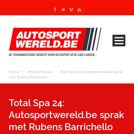
Home
>
#Hoofdnieuws
>
Total Spa 24: Autosportwereld.be sprak
met Rubens Barrichello
Total Spa 24:
Autosportwereld.be sprak
met Rubens Barrichello