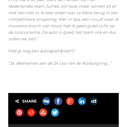
Nederlandse team Jumbo zijn leuk, maar winnen zit er
met hen niet in. Ik keer enkel naar Le Mans terug in een
competitieve omgeving. Hier in Spa, een circuit waar ik
trouwens enorm van houd, heb ik geen goed zicht op
de concurrentie. De auto is goed, het team ook en dus
zullen we zien.”
Heb je nog een autosportdroom?
“Ja, deelnemen aan de 24 Uur van de Nürburgring…”
SHARE