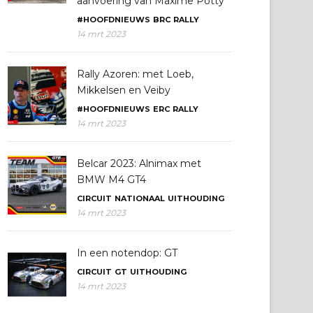
aanvoering van Maxime Potty
#HOOFDNIEUWS
BRC
RALLY
14 mrt 2023
Rally Azoren: met Loeb,
Mikkelsen en Veiby
#HOOFDNIEUWS
ERC
RALLY
14 mrt 2023
Belcar 2023: Alnimax met
BMW M4 GT4
CIRCUIT
NATIONAAL
UITHOUDING
14 mrt 2023
In een notendop: GT
CIRCUIT
GT
UITHOUDING
14 mrt 2023