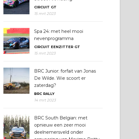
CIRCUIT
GT
15 mrt 2023
Spa 24: met heel mooi
nevenprogramma
CIRCUIT
EENZITTER
GT
15 mrt 2023
BRC Junior: forfait van Jonas
De Wilde. Wie scoort er
zaterdag?
BRC
RALLY
14 mrt 2023
BRC South Belgian: met
opnieuw een zeer mooi
deelnemersveld onder