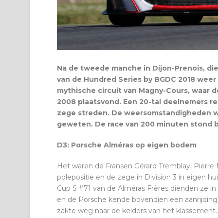
Na de tweede manche in Dijon-Prenois, di
van de Hundred Series by BGDC 2018 weer n
mythische circuit van Magny-Cours, waar de
2008 plaatsvond. Een 20-tal deelnemers r
zege streden. De weersomstandigheden w
geweten. De race van 200 minuten stond b
D3: Porsche Alméras op eigen bodem
Het waren de Fransen Gérard Tremblay, Pierre M
polepositie en de zege in Division 3 in eigen h
Cup S #71 van de Alméras Frères dienden ze in
en de Porsche kende bovendien een aanrijding
zakte weg naar de kelders van het klassement.