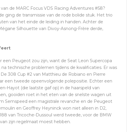
e van de MARC Focus VDS Racing Adventures #58?
 ging de transmissie van de rode bolide stuk. Het trio
ten van het einde de leiding in handen. Achter de
égane Silhouette van Divoy-Asnong-Frère derde,
feert
oor een Peugeot zou zijn, want de Seat Leon Supercopa
, na technische problemen tijdens de kwalificaties. Er was
 De 308 Cup #2 van Matthieu de Robiano en Pierre
ar een tweede opeenvolgende polepositie. Echter een
-Hayot (die laatste gaf op) in de haarspeld van
en, gooiden roet in het eten van de snelste wagen uit
s nam Semspeed een magistrale revanche en de Peugeot
moulin en Geoffrey Heyninck won niet alleen in D2,
188 van Tricoche-Dussoul werd tweede, voor de BMW
van zijn regelmaat moest hebben.