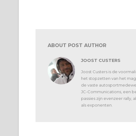
IMSA Sebring 12:
Porsche Sprint
Porsche krijgt grotere
Challenge Southe
luchtinlaat
Europe: Benjamin
Paque vicekampi
ABOUT POST AUTHOR
JOOST CUSTERS
Joost Custers is de voorma
het stopzetten van het maga
de vaste autosportmedewerk
JC-Communications, een bed
passies zijn evenzeer rally,
als exponenten.