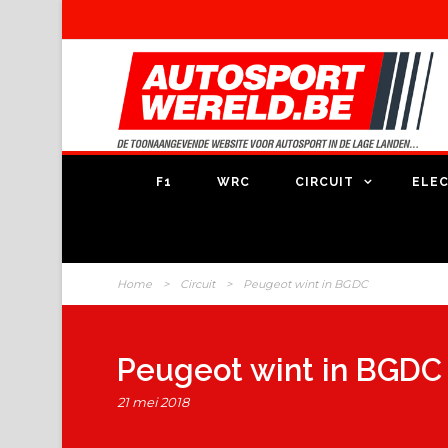
F1
WRC
CIRCUIT
ELEC
Home
>
Circuit
>
Peugeot wint in BGDC
Peugeot wint in BGDC
21 mei 2018