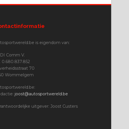
ontactinformatie
tosportwereld.be is eigendom van:
DI Comm V.
 0.680.837.852
jverheidsstraat 70
160 Wommelgem
tosportwereld.be:
dactie:
joost@autosportwereld.be
rantwoordelijke uitgever: Joost Custers