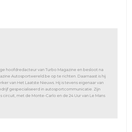
24H Series Mugello: bijna
Porsche Carrera Cup
rn
50 inschrijvingen
Benelux: Hans Weijs
Motorsport doet zijn
oen
intrede
lige hoofdredacteur van Turbo Magazine en besloot na
zine Autosportwereld.be op te richten. Daarnaast is hij
er van Het Laatste Nieuws. Hij is tevens eigenaar van
rijf gespecialiseerd in autosportcommunicatie. Zijn
 als circuit, met de Monte-Carlo en de 24 Uur van Le Mans