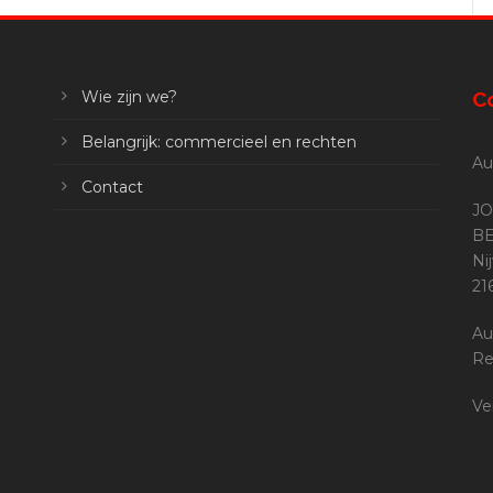
Wie zijn we?
C
Belangrijk: commercieel en rechten
Au
Contact
JO
BE
Ni
2
Au
Re
Ve