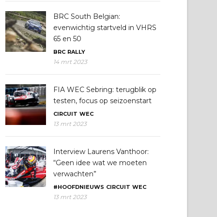
BRC South Belgian:
evenwichtig startveld in VHRS
65 en 50
BRC
RALLY
14 mrt 2023
FIA WEC Sebring: terugblik op
testen, focus op seizoenstart
CIRCUIT
WEC
13 mrt 2023
Interview Laurens Vanthoor:
“Geen idee wat we moeten
verwachten”
#HOOFDNIEUWS
CIRCUIT
WEC
13 mrt 2023