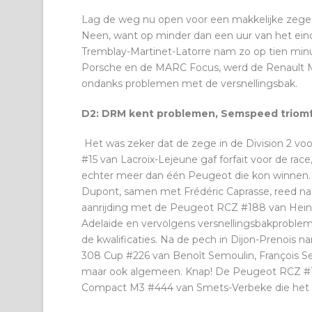
Lag de weg nu open voor een makkelijke zeg
Neen, want op minder dan een uur van het einde
Tremblay-Martinet-Latorre nam zo op tien minu
Porsche en de MARC Focus, werd de Renault M
ondanks problemen met de versnellingsbak.
D2: DRM kent problemen, Semspeed triom
Het was zeker dat de zege in de Division 2 v
#15 van Lacroix-Lejeune gaf forfait voor de race
echter meer dan één Peugeot die kon winnen.
Dupont, samen met Frédéric Caprasse, reed na
aanrijding met de Peugeot RCZ #188 van Heinen
Adelaide en vervolgens versnellingsbakproblem
de kwalificaties. Na de pech in Dijon-Prenoi
308 Cup #226 van Benoît Semoulin, François Se
maar ook algemeen. Knap! De Peugeot RCZ #
Compact M3 #444 van Smets-Verbeke die het 