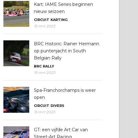
Kart: IAME Series beginnen
nieuw seizoen
CIRCUIT
KARTING
15 mrt 2023
BRC Historic: Rainer Hermann
op puntenjacht in South
Belgian Rally
BRC
RALLY
15 mrt 2023
Spa-Franchorchamps is weer
open
CIRCUIT
DIVERS
15 mrt 2023
GT: een vijfde Art Car van
Street-Art Racing