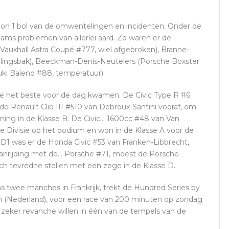
ision 1 bol van de omwentelingen en incidenten. Onder de
ms problemen van allerlei aard. Zo waren er de
auxhall Astra Coupé #777, wiel afgebroken), Branne-
nellingsbak), Beeckman-Denis-Neutelers (Porsche Boxster
zuki Baleno #88, temperatuur).
die het beste voor de dag kwamen. De Civic Type R #6
de Renault Clio III #510 van Debroux-Santini vooraf, om
nning in de Klasse B. De Civic… 1600cc #48 van Van
e Divisie op het podium en won in de Klasse A voor de
 D1 was er de Honda Civic #53 van Franken-Libbrecht,
aanrijding met de… Porsche #71, moest de Porsche
h tevredne stellen met een zege in de Klasse D.
s twee manches in Frankrijk, trekt de Hundred Series by
n (Nederland), voor een race van 200 minuten op zondag
 zeker revanche willen in één van de tempels van de