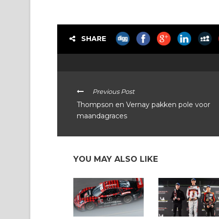
SHARE
Previous Post
Thompson en Vernay pakken pole voor
maandagraces
YOU MAY ALSO LIKE