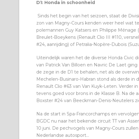
D1: Honda in schoonheid
Sinds het begin van het seizoen, staat de Div
zon van Magny-Cours kenden weer heel wat tea
polemannen Guy Katsers en Philippe Ménage (V
Breulet-Boeykens (Renault Clio III #110, vers
#24, aanrijding) of Petralia-Nopère-Dubois (Su
Uiteindelijk waren het de diverse Honda Civic 
van Patrick Van Billoen en Navric De Laet ging 
de zege in de D1 te behalen, net als de overwi
Mechelen-Businaro-Habran stond als derde in d
Renault Clio #63 van Van Kuyk-Leten. Verder in
tevens goed voor brons in de Klasse B. Na de 
Boxster #24 van Beeckman-Denis-Neutelers zic
Na de start in Spa-Francorchamps en vervolgen
BGDC nu naar het bekende circuit TT van Asse
10 juni. De pechvogels van Magny-Cours zullen
Nederlandse autosport…