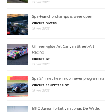
15 mrt 2023
Spa-Franchorchamps is weer open
CIRCUIT
DIVERS
15 mrt 2023
GT: een vijfde Art Car van Street-Art
Racing
CIRCUIT
GT
15 mrt 2023
Spa 24: met heel mooi nevenprogramma
CIRCUIT
EENZITTER
GT
15 mrt 2023
BRC Junior: forfait van Jonas De Wilde.