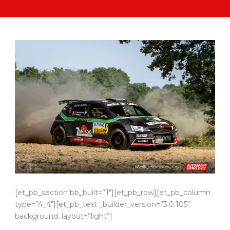
[et_pb_section bb_built=”1″][et_pb_row][et_pb_column
type=”4_4″][et_pb_text _builder_version=”3.0.105″
background_layout=”light”]