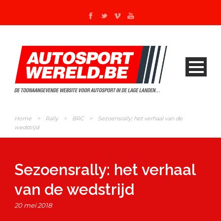
Home
>
Rally
>
BRC
>
Sezoensrally: het verhaal van de
wedstrijd
Sezoensrally: het verhaal
van de wedstrijd
20 mei 2018