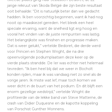
jarige rekruut van Skoda België die zijn beste resultaat
ooit behaalde: “Dit is natuurlijk beter dan we gedacht
hadden. Ik ben voorzichtig begonnen, want ik had nog
nooit op maaskiezel gereden. Het bleek een heel
speciale ervaring, want de snelheid ligt erg hoog en
vooral het vinden van de juiste rempunten was lastig.
Het belangrijkste was finishen en progressie maken.
Dat is weer gelukt,” vertelde Bedoret, die derde werd
voor Princen en Stephen Wright, die na drie
opeenvolgende podiumplaatsen deze keer op de
vierde plaats strandde. De Ier was echter niet helemaal
tevreden. “Ik ben heel blij dat we weer in Bocholt
konden rijden, maar ik was vandaag niet zo snel als de
vorige jaren. Ik miste wat lef, maar toch komen we
weer dicht in de buurt van het podium. En dit blijft een
enorm gezellige wedstrijd,” vertelde Wright die
profiteerde van de lekke band van Steve Matterne, de
crash van Didier Duquesne en de kapotte koppeling
van Porschist Gunther Monnens.