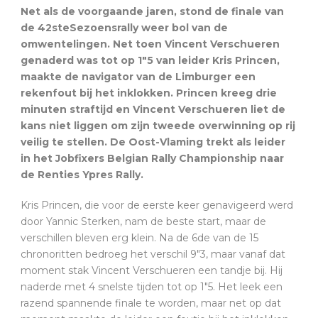
Net als de voorgaande jaren, stond de finale van
de 42steSezoensrally weer bol van de
omwentelingen. Net toen Vincent Verschueren
genaderd was tot op 1″5 van leider Kris Princen,
maakte de navigator van de Limburger een
rekenfout bij het inklokken. Princen kreeg drie
minuten straftijd en Vincent Verschueren liet de
kans niet liggen om zijn tweede overwinning op rij
veilig te stellen. De Oost-Vlaming trekt als leider
in het Jobfixers Belgian Rally Championship naar
de Renties Ypres Rally.
Kris Princen, die voor de eerste keer genavigeerd werd
door Yannic Sterken, nam de beste start, maar de
verschillen bleven erg klein. Na de 6de van de 15
chronoritten bedroeg het verschil 9″3, maar vanaf dat
moment stak Vincent Verschueren een tandje bij. Hij
naderde met 4 snelste tijden tot op 1″5. Het leek een
razend spannende finale te worden, maar net op dat