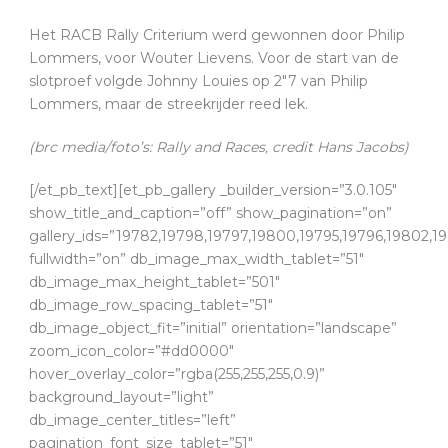
Het RACB Rally Criterium werd gewonnen door Philip
Lommers, voor Wouter Lievens. Voor de start van de
slotproef volgde Johnny Louies op 2″7 van Philip
Lommers, maar de streekrijder reed lek.
(brc media/foto’s: Rally and Races, credit Hans Jacobs)
[/et_pb_text][et_pb_gallery _builder_version=”3.0.105″
show_title_and_caption=”off” show_pagination=”on”
gallery_ids=”19782,19798,19797,19800,19795,19796,19802,19
fullwidth=”on” db_image_max_width_tablet=”51″
db_image_max_height_tablet=”501″
db_image_row_spacing_tablet=”51″
db_image_object_fit=”initial” orientation=”landscape”
zoom_icon_color=”#dd0000″
hover_overlay_color=”rgba(255,255,255,0.9)”
background_layout=”light”
db_image_center_titles=”left”
pagination_font_size_tablet=”51″