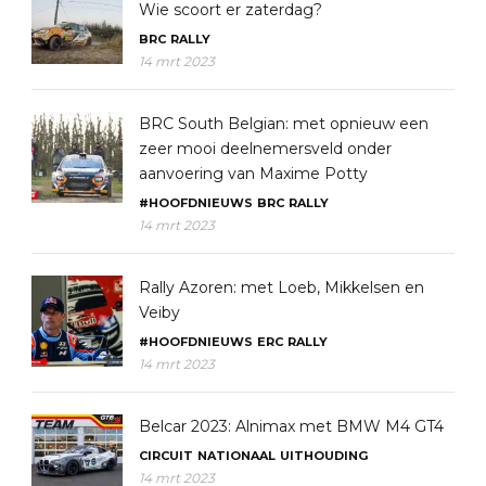
Wie scoort er zaterdag?
BRC
RALLY
14 mrt 2023
BRC South Belgian: met opnieuw een
zeer mooi deelnemersveld onder
aanvoering van Maxime Potty
#HOOFDNIEUWS
BRC
RALLY
14 mrt 2023
Rally Azoren: met Loeb, Mikkelsen en
Veiby
#HOOFDNIEUWS
ERC
RALLY
14 mrt 2023
Belcar 2023: Alnimax met BMW M4 GT4
CIRCUIT
NATIONAAL
UITHOUDING
14 mrt 2023