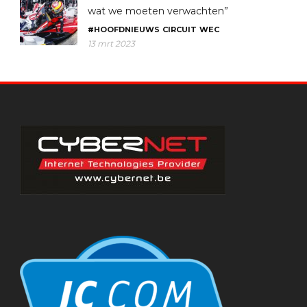
wat we moeten verwachten”
#HOOFDNIEUWS
CIRCUIT
WEC
13 mrt 2023