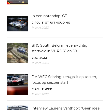
In een notendop: GT
CIRCUIT
GT
UITHOUDING
14 mrt 2023
BRC South Belgian: evenwichtig
startveld in VHRS 65 en 50
BRC
RALLY
14 mrt 2023
FIA WEC Sebring: terugblik op testen,
focus op seizoenstart
CIRCUIT
WEC
13 mrt 2023
Interview Laurens Vanthoor: “Geen idee