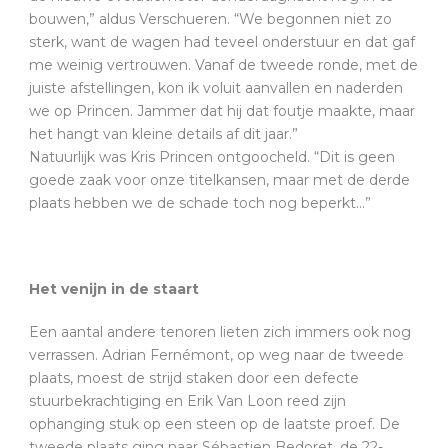
bouwen,” aldus Verschueren. “We begonnen niet zo
sterk, want de wagen had teveel onderstuur en dat gaf
me weinig vertrouwen. Vanaf de tweede ronde, met de
juiste afstellingen, kon ik voluit aanvallen en naderden
we op Princen. Jammer dat hij dat foutje maakte, maar
het hangt van kleine details af dit jaar.”
Natuurlijk was Kris Princen ontgoocheld. “Dit is geen
goede zaak voor onze titelkansen, maar met de derde
plaats hebben we de schade toch nog beperkt…”
Het venijn in de staart
Een aantal andere tenoren lieten zich immers ook nog
verrassen. Adrian Fernémont, op weg naar de tweede
plaats, moest de strijd staken door een defecte
stuurbekrachtiging en Erik Van Loon reed zijn
ophanging stuk op een steen op de laatste proef. De
tweede plaats ging naar Sébastien Bedoret, de 22-