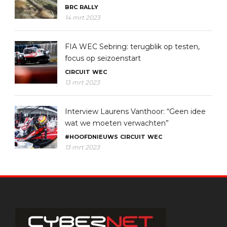
BRC
RALLY
14 mrt 2023
FIA WEC Sebring: terugblik op testen,
focus op seizoenstart
CIRCUIT
WEC
13 mrt 2023
Interview Laurens Vanthoor: “Geen idee
wat we moeten verwachten”
#HOOFDNIEUWS
CIRCUIT
WEC
13 mrt 2023