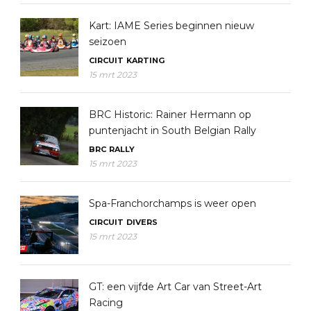
Kart: IAME Series beginnen nieuw
seizoen
CIRCUIT
KARTING
15 mrt 2023
BRC Historic: Rainer Hermann op
puntenjacht in South Belgian Rally
BRC
RALLY
15 mrt 2023
Spa-Franchorchamps is weer open
CIRCUIT
DIVERS
15 mrt 2023
GT: een vijfde Art Car van Street-Art
Racing