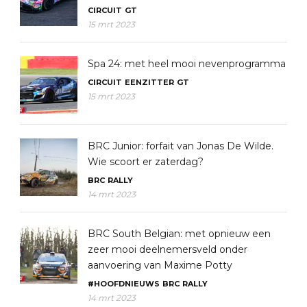
CIRCUIT
GT
15 mrt 2023
Spa 24: met heel mooi nevenprogramma
CIRCUIT
EENZITTER
GT
15 mrt 2023
BRC Junior: forfait van Jonas De Wilde.
Wie scoort er zaterdag?
BRC
RALLY
14 mrt 2023
BRC South Belgian: met opnieuw een
zeer mooi deelnemersveld onder
aanvoering van Maxime Potty
#HOOFDNIEUWS
BRC
RALLY
14 mrt 2023