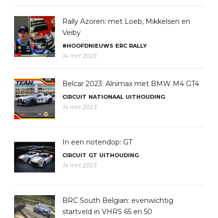
Rally Azoren: met Loeb, Mikkelsen en
Veiby
#HOOFDNIEUWS
ERC
RALLY
14 mrt 2023
Belcar 2023: Alnimax met BMW M4 GT4
CIRCUIT
NATIONAAL
UITHOUDING
14 mrt 2023
In een notendop: GT
CIRCUIT
GT
UITHOUDING
14 mrt 2023
BRC South Belgian: evenwichtig
startveld in VHRS 65 en 50