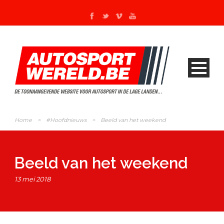
Home
>
#Hoofdnieuws
>
Beeld van het weekend
Beeld van het weekend
13 mei 2018