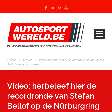
Home
>
Circuit
>
Video: herbeleef hier de recordronde van Stefan
Bellof op de Nürburgring
Video: herbeleef hier de
recordronde van Stefan
Bellof op de Nürburgring