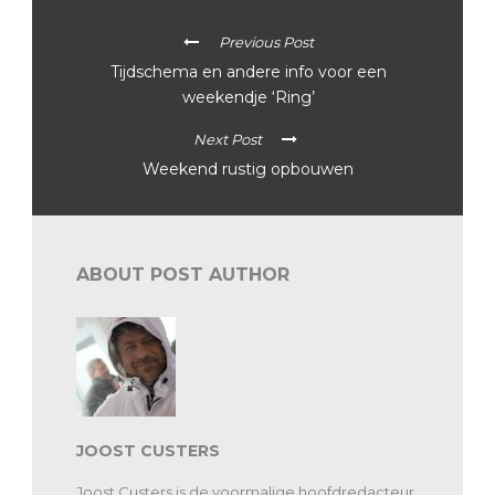
Previous Post
Tijdschema en andere info voor een
weekendje ‘Ring’
Next Post
Weekend rustig opbouwen
ABOUT POST AUTHOR
JOOST CUSTERS
Joost Custers is de voormalige hoofdredacteur