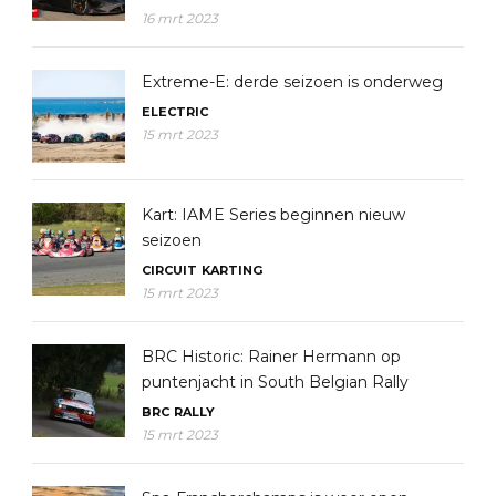
16 mrt 2023
Extreme-E: derde seizoen is onderweg
ELECTRIC
15 mrt 2023
Kart: IAME Series beginnen nieuw
seizoen
CIRCUIT
KARTING
15 mrt 2023
BRC Historic: Rainer Hermann op
puntenjacht in South Belgian Rally
BRC
RALLY
15 mrt 2023