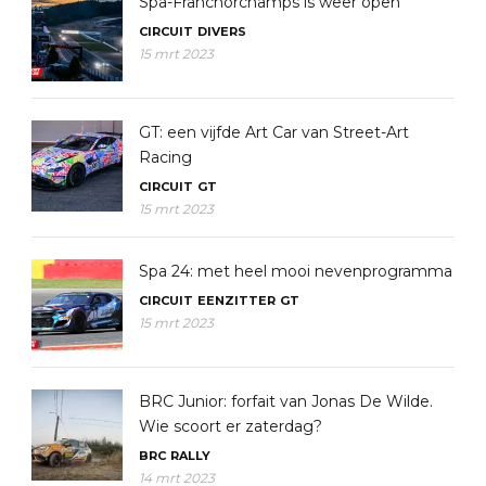
Spa-Franchorchamps is weer open
CIRCUIT
DIVERS
15 mrt 2023
GT: een vijfde Art Car van Street-Art
Racing
CIRCUIT
GT
15 mrt 2023
Spa 24: met heel mooi nevenprogramma
CIRCUIT
EENZITTER
GT
15 mrt 2023
BRC Junior: forfait van Jonas De Wilde.
Wie scoort er zaterdag?
BRC
RALLY
14 mrt 2023