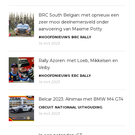
BRC South Belgian: met opnieuw een
zeer mooi deelnemersveld onder
aanvoering van Maxime Potty
#HOOFDNIEUWS
BRC
RALLY
14 mrt 2023
Rally Azoren: met Loeb, Mikkelsen en
Veiby
#HOOFDNIEUWS
ERC
RALLY
14 mrt 2023
Belcar 2023: Alnimax met BMW M4 GT4
CIRCUIT
NATIONAAL
UITHOUDING
14 mrt 2023