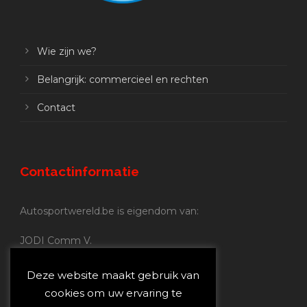
Wie zijn we?
Belangrijk: commercieel en rechten
Contact
Contactinformatie
Autosportwereld.be is eigendom van:
JODI Comm V.
BE 0.680.837.852
Nijverheidsstraat 70
Deze website maakt gebruik van
2160 Wommelgem
cookies om uw ervaring te