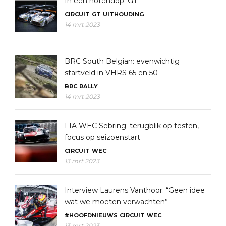
In een notendop: GT
CIRCUIT
GT
UITHOUDING
14 mrt 2023
BRC South Belgian: evenwichtig
startveld in VHRS 65 en 50
BRC
RALLY
14 mrt 2023
FIA WEC Sebring: terugblik op testen,
focus op seizoenstart
CIRCUIT
WEC
13 mrt 2023
Interview Laurens Vanthoor: “Geen idee
wat we moeten verwachten”
#HOOFDNIEUWS
CIRCUIT
WEC
13 mrt 2023