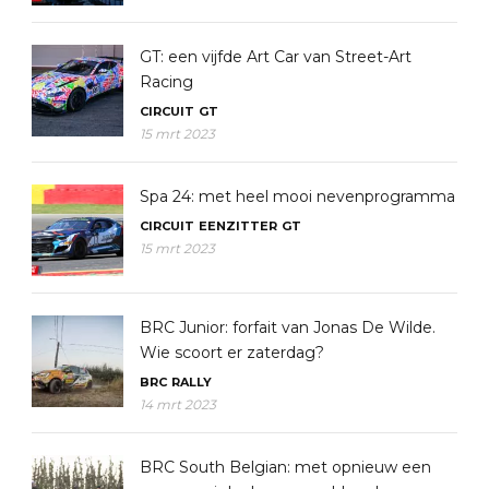
GT: een vijfde Art Car van Street-Art
Racing
CIRCUIT
GT
15 mrt 2023
Spa 24: met heel mooi nevenprogramma
CIRCUIT
EENZITTER
GT
15 mrt 2023
BRC Junior: forfait van Jonas De Wilde.
Wie scoort er zaterdag?
BRC
RALLY
14 mrt 2023
BRC South Belgian: met opnieuw een