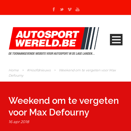
Home
>
#Hoofdnieuws
>
Weekend om te vergeten voor Max
Defourny
Weekend om te vergeten
voor Max Defourny
16 apr 2018