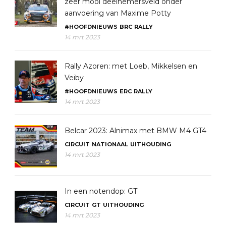
zeer mooi deelnemersveld onder
aanvoering van Maxime Potty
#HOOFDNIEUWS
BRC
RALLY
14 mrt 2023
Rally Azoren: met Loeb, Mikkelsen en
Veiby
#HOOFDNIEUWS
ERC
RALLY
14 mrt 2023
Belcar 2023: Alnimax met BMW M4 GT4
CIRCUIT
NATIONAAL
UITHOUDING
14 mrt 2023
In een notendop: GT
CIRCUIT
GT
UITHOUDING
14 mrt 2023