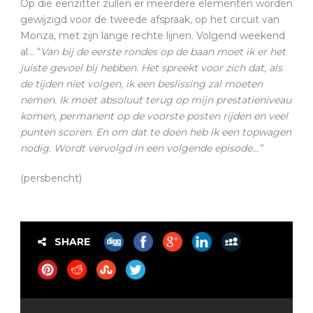
Op die eenzitter zullen er meerdere elementen worden
gewijzigd voor de tweede afspraak, op het circuit van
Monza, met zijn lange rechte lijnen. Volgend weekend
al… “
Van bij de eerste rondes op de baan moet ik er het
juiste gevoel bij hebben. Het spreekt voor zich dat, als
de tijden niet volgen, ik een beslissing zal moeten
nemen. Ik moet absoluut terug op mijn prestatieniveau
komen, permanent op de voorste posten rijden en veel
punten scoren. En om dat te doen heb ik een topwagen
nodig. Wordt vervolgd in een volgende episode…
”
(persbericht)
SHARE