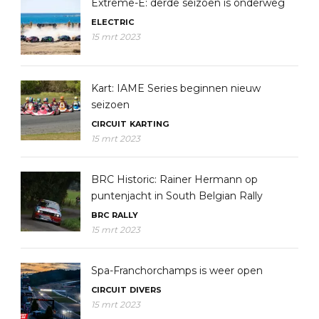
Extreme-E: derde seizoen is onderweg
ELECTRIC
15 mrt 2023
Kart: IAME Series beginnen nieuw
seizoen
CIRCUIT
KARTING
15 mrt 2023
BRC Historic: Rainer Hermann op
puntenjacht in South Belgian Rally
BRC
RALLY
15 mrt 2023
Spa-Franchorchamps is weer open
CIRCUIT
DIVERS
15 mrt 2023