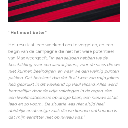
“Het moet beter”
Het resultaat: een weekend om te vergeten, en een
begin van de campagne die niet het ware potentieel
van Max weergeeft. “
In een seizoen hebben we de
beschikking over een aantal jokers, voor de races die we
niet kunnen beëindigen, en waar we dan weinig punten
pakken. Dat betekent dan dat ik al twee van mijn jokers
heb gebruikt in dit weekend op Paul Ricard. Alles werd
bemoeilijkt door de vrije trainingen in de regen, dan
een kwalificatiesessie op droge baan, een nieuwe asfalt
laag en zo voort… De situatie was niet altijd heel
duidelijk en de enige zaak die we kunnen onthouden is
dat mijn eenzitter niet op niveau was.
”