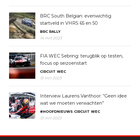
BRC South Belgian: evenwichtig
startveld in VHRS 65 en 50
BRC
RALLY
14 mrt 2023
FIA WEC Sebring: terugblik op testen,
focus op seizoenstart
CIRCUIT
WEC
13 mrt 2023
Interview Laurens Vanthoor: “Geen idee
wat we moeten verwachten”
#HOOFDNIEUWS
CIRCUIT
WEC
13 mrt 2023