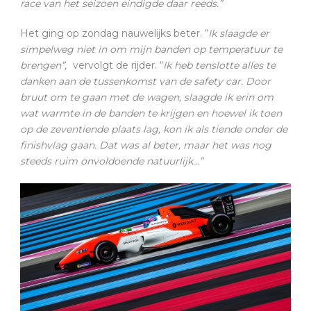
race van het seizoen eindigde daar reeds.
”
Het ging op zondag nauwelijks beter. “
Ik slaagde er
simpelweg niet in om mijn banden op temperatuur te
brengen
”,
vervolgt de rijder. “
Ik heb tenslotte alles te
danken aan de tussenkomst van de safety car. Door
bruut om te gaan met de wagen, slaagde ik erin om
wat warmte in de banden te krijgen en hoewel ik toen
op de zeventiende
plaats lag, kon ik als tiende
onder de
finishvlag gaan. Dat was al beter, maar het was nog
steeds ruim onvoldoende natuurlijk…
”