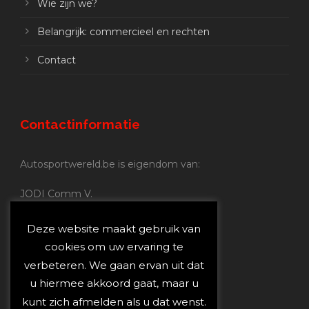
Wie zijn we?
Belangrijk: commercieel en rechten
Contact
Contactinformatie
Autosportwereld.be is eigendom van:
JODI Comm V.
BE 0.680.837.852
Nijverheidsstraat 70
Deze website maakt gebruik van
2160 Wommelgem
cookies om uw ervaring te
verbeteren. We gaan ervan uit dat
Autosportwereld.be:
u hiermee akkoord gaat, maar u
Redactie:
joost@autosportwereld.be
kunt zich afmelden als u dat wenst.