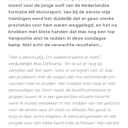
moest voor de jonge wolf van de Nederlandse
formatie MP Motorsport. Van bij de eerste vrije
trainingen werd het duidelijk dat er geen sterke
prestaties voor hem waren weggelegd, en het na
knokken met blote handen dat Max nog een top
tienpositie wist te redden in deze zondagse
kamp. Niet echt de verwachte resultaten…
“
Het is eenvoudig. Dit weekend pakte er niets
”,
verduidelijkt Max Defourny. “
En ik wil er nog bij
vertellen dat het team niets te verwijten valt. Er was
een probleem met de wagen dat me verhinderde om
vooraan mee te strijden. Het maakte mijn taak er niet
eenvoudiger op. Door naast de kwalificatiesessie te
grijpen, kwam ik in een gevaarlijke situatie terecht,
want ik moest vetrekken in het midden van het peloton
voor de eerste race. En zoals zo dikwijls het geval is,
krijg je daar soms klappen. Ik werd aangereden en dat
zorgde voor een lekke band links achteraan. Mijn eerste