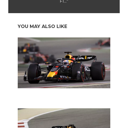
F1…”
YOU MAY ALSO LIKE
F1 Bahrein: Max domineert openingsrace: “Precies de
start die we wilden”