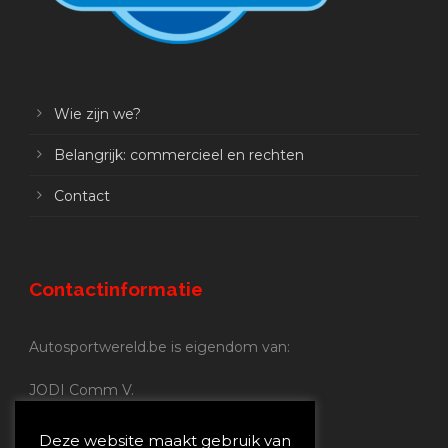
Wie zijn we?
Belangrijk: commercieel en rechten
Contact
Contactinformatie
Autosportwereld.be is eigendom van:
JODI Comm V.
BE 0.680.837.852
Nijverheidsstraat 70
Deze website maakt gebruik van