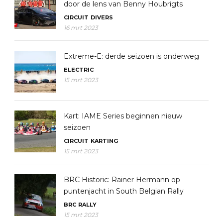
door de lens van Benny Houbrigts
CIRCUIT
DIVERS
16 mrt 2023
Extreme-E: derde seizoen is onderweg
ELECTRIC
15 mrt 2023
Kart: IAME Series beginnen nieuw
seizoen
CIRCUIT
KARTING
15 mrt 2023
BRC Historic: Rainer Hermann op
puntenjacht in South Belgian Rally
BRC
RALLY
15 mrt 2023