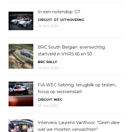
In een notendop: GT
CIRCUIT
GT
UITHOUDING
14 mrt 2023
BRC South Belgian: evenwichtig
startveld in VHRS 65 en 50
BRC
RALLY
14 mrt 2023
FIA WEC Sebring: terugblik op testen,
focus op seizoenstart
CIRCUIT
WEC
13 mrt 2023
Interview Laurens Vanthoor: “Geen idee
wat we moeten verwachten”