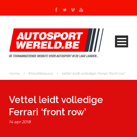
Home
>
#Hoofdnieuws
>
Vettel leidt volledige Ferrari ‘front row’
Vettel leidt volledige
Ferrari ‘front row’
14 apr 2018