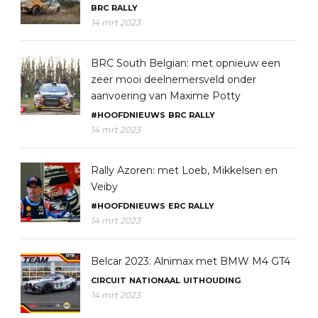
BRC
RALLY
14 mrt 2023
BRC South Belgian: met opnieuw een
zeer mooi deelnemersveld onder
aanvoering van Maxime Potty
#HOOFDNIEUWS
BRC
RALLY
14 mrt 2023
Rally Azoren: met Loeb, Mikkelsen en
Veiby
#HOOFDNIEUWS
ERC
RALLY
14 mrt 2023
Belcar 2023: Alnimax met BMW M4 GT4
CIRCUIT
NATIONAAL
UITHOUDING
14 mrt 2023