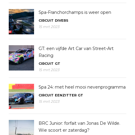
Spa-Franchorchamps is weer open
CIRCUIT
DIVERS
15 mrt 2023
GT: een vijfde Art Car van Street-Art
Racing
CIRCUIT
GT
15 mrt 2023
Spa 24: met heel mooi nevenprogramma
CIRCUIT
EENZITTER
GT
15 mrt 2023
BRC Junior: forfait van Jonas De Wilde.
Wie scoort er zaterdag?