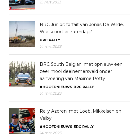
15 mrt 2023
BRC Junior: forfait van Jonas De Wilde.
Wie scoort er zaterdag?
BRC
RALLY
14 mrt 2023
BRC South Belgian: met opnieuw een
zeer mooi deelnemersveld onder
aanvoering van Maxime Potty
#HOOFDNIEUWS
BRC
RALLY
14 mrt 2023
Rally Azoren: met Loeb, Mikkelsen en
Veiby
#HOOFDNIEUWS
ERC
RALLY
14 mrt 2023