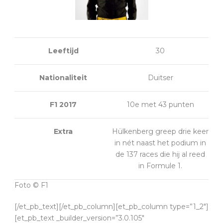
Leeftijd
30
Nationaliteit
Duitser
F1 2017
10e met 43 punten
Extra
Hülkenberg greep drie keer
in nét naast het podium in
de 137 races die hij al reed
in Formule 1.
Foto © F1
[/et_pb_text][/et_pb_column][et_pb_column type=”1_2″]
[et_pb_text _builder_version=”3.0.105″