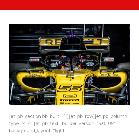
[et_pb_section bb_built=”1″][et_pb_row][et_pb_column
type=”4_4″][et_pb_text _builder_version=”3.0.105″
background_layout=”light”]