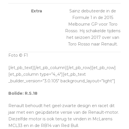
Extra
Sainz debuteerde in de
Formule 1 in de 2015
Melbourne GP voor Toro
Rosso. Hij schakelde tijdens
het seizoen 2017 over van
Toro Rosso naar Renault.
Foto © F1
[/et_pb_text][/et_pb_column][/et_pb_row][et_pb_row]
[et_pb_column type=”4_4″][et_pb_text
_builder_version=”3.0.105″ background_layout=”light”]
Bolide: R.S.18
Renault behoudt het geel-zwarte design en racet dit
jaar met een geüpdatete versie van de Renault-motor.
Diezelfde motor is ook terug te vinden in McLarens
MCL33 en in de RB14 van Red Bull.