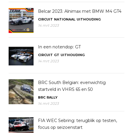
Belcar 2023: Alnimax met BMW M4 GT4
CIRCUIT
NATIONAAL
UITHOUDING
14 mrt 2023
In een notendop: GT
CIRCUIT
GT
UITHOUDING
14 mrt 2023
BRC South Belgian: evenwichtig
startveld in VHRS 65 en 50
BRC
RALLY
14 mrt 2023
FIA WEC Sebring: terugblik op testen,
focus op seizoenstart