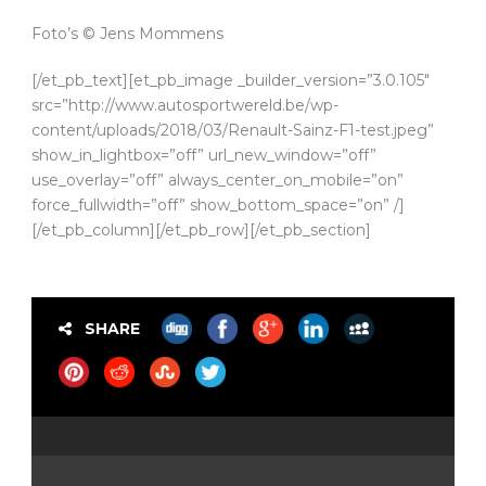
Foto’s © Jens Mommens
[/et_pb_text][et_pb_image _builder_version=”3.0.105″
src=”http://www.autosportwereld.be/wp-
content/uploads/2018/03/Renault-Sainz-F1-test.jpeg”
show_in_lightbox=”off” url_new_window=”off”
use_overlay=”off” always_center_on_mobile=”on”
force_fullwidth=”off” show_bottom_space=”on” /]
[/et_pb_column][/et_pb_row][/et_pb_section]
SHARE