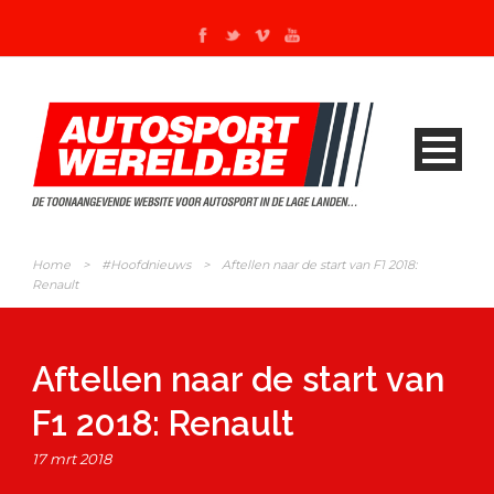
Home
>
#Hoofdnieuws
>
Aftellen naar de start van F1 2018:
Renault
Aftellen naar de start van
F1 2018: Renault
17 mrt 2018