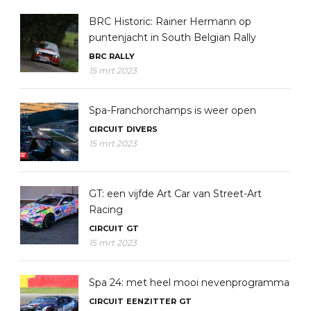
BRC Historic: Rainer Hermann op
puntenjacht in South Belgian Rally
BRC
RALLY
15 mrt 2023
Spa-Franchorchamps is weer open
CIRCUIT
DIVERS
15 mrt 2023
GT: een vijfde Art Car van Street-Art
Racing
CIRCUIT
GT
15 mrt 2023
Spa 24: met heel mooi nevenprogramma
CIRCUIT
EENZITTER
GT