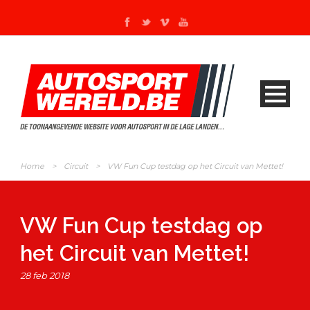
Home
>
Circuit
>
VW Fun Cup testdag op het Circuit van Mettet!
VW Fun Cup testdag op
het Circuit van Mettet!
28 feb 2018