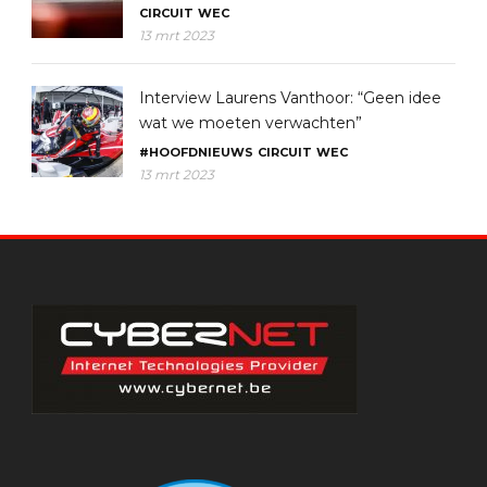
CIRCUIT
WEC
13 mrt 2023
Interview Laurens Vanthoor: “Geen idee
wat we moeten verwachten”
#HOOFDNIEUWS
CIRCUIT
WEC
13 mrt 2023