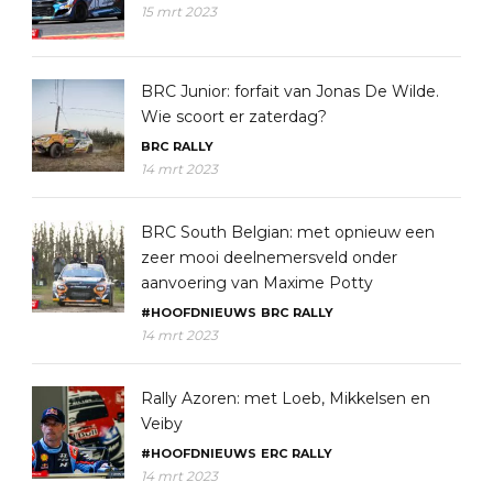
15 mrt 2023
BRC Junior: forfait van Jonas De Wilde.
Wie scoort er zaterdag?
BRC
RALLY
14 mrt 2023
BRC South Belgian: met opnieuw een
zeer mooi deelnemersveld onder
aanvoering van Maxime Potty
#HOOFDNIEUWS
BRC
RALLY
14 mrt 2023
Rally Azoren: met Loeb, Mikkelsen en
Veiby
#HOOFDNIEUWS
ERC
RALLY
14 mrt 2023