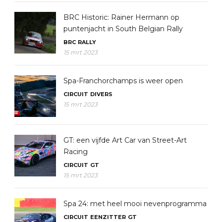
BRC Historic: Rainer Hermann op
puntenjacht in South Belgian Rally
BRC
RALLY
15 mrt 2023
Spa-Franchorchamps is weer open
CIRCUIT
DIVERS
15 mrt 2023
GT: een vijfde Art Car van Street-Art
Racing
CIRCUIT
GT
15 mrt 2023
Spa 24: met heel mooi nevenprogramma
CIRCUIT
EENZITTER
GT