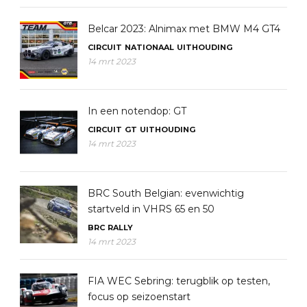
Belcar 2023: Alnimax met BMW M4 GT4
CIRCUIT
NATIONAAL
UITHOUDING
14 mrt 2023
In een notendop: GT
CIRCUIT
GT
UITHOUDING
14 mrt 2023
BRC South Belgian: evenwichtig
startveld in VHRS 65 en 50
BRC
RALLY
14 mrt 2023
FIA WEC Sebring: terugblik op testen,
focus op seizoenstart