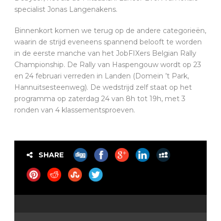
specialist Jonas Langenakens.
Binnenkort komen we terug op de andere categorieën,
waarin de strijd eveneens spannend belooft te worden
in de eerste manche van het JobFIXers Belgian Rally
Championship. De Rally van Haspengouw wordt op 23
en 24 februari verreden in Landen (Domein ’t Park,
Hannuitsesteenweg). De wedstrijd zelf staat op het
programma op zaterdag 24 van 8h tot 19h, met 3
ronden van 4 klassementsproeven.
SHARE