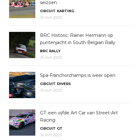
seizoen
CIRCUIT
KARTING
15 mrt 2023
BRC Historic: Rainer Hermann op
puntenjacht in South Belgian Rally
BRC
RALLY
15 mrt 2023
Spa-Franchorchamps is weer open
CIRCUIT
DIVERS
15 mrt 2023
GT: een vijfde Art Car van Street-Art
Racing
CIRCUIT
GT
15 mrt 2023