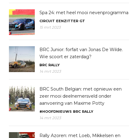
Spa 24: met heel mooi nevenprogramma
CIRCUIT
EENZITTER
GT
15 mrt 2023
BRC Junior: forfait van Jonas De Wilde.
Wie scoort er zaterdag?
BRC
RALLY
14 mrt 2023
BRC South Belgian: met opnieuw een
zeer mooi deelnemersveld onder
aanvoering van Maxime Potty
#HOOFDNIEUWS
BRC
RALLY
14 mrt 2023
Rally Azoren: met Loeb, Mikkelsen en