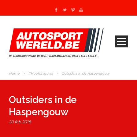
Home
>
#Hoofdnieuws
>
Outsiders in de Haspengouw
Outsiders in de
Haspengouw
20 feb 2018