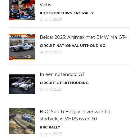
Veiby
#HOOFDNIEUWS
ERC
RALLY
14 mrt 2023
Belcar 2023: Alnimax met BMW M4 GT4
CIRCUIT
NATIONAAL
UITHOUDING
14 mrt 2023
In een notendop: GT
CIRCUIT
GT
UITHOUDING
14 mrt 2023
BRC South Belgian: evenwichtig
startveld in VHRS 65 en 50
BRC
RALLY
14 mrt 2023