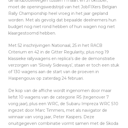
de landbouwwegen tussen 1 maart en 31 oktober,
moet de openingswedstrijd van het JobFIXers Belgian
Rally Championship heel vroeg in het jaar gepland
worden. Met als gevolg dat bepaalde deelnemers hun
budget nog niet rond hebben of hun wagen nog niet
klaargestoomd hebben.
Met 52 inschrijvingen Nationaal, 25 in het RACB
Criterium en 42 in de Gitter Regularity, plus nog 19
klassieke rallywagens en replica’s die de demonstratie
verzorgen van ‘Slowly Sideways’, staan er toch een stuk
of 130 wagens aan de start van de proeven in
Haspengouw op zaterdag 24 februari.
De kop van de affiche wordt ingenomen door maar
liefst 10 wagens van de categorie R5 (tegenover 7
vorig jaar), plus een WRC, de Subaru Impreza WRC S10
ingezet door Marc Timmers, met als navigator de
winnaar van vorig jaar, Peter Kaspers. Deze
onuitgegeven combinatie vormt samen met de Skoda