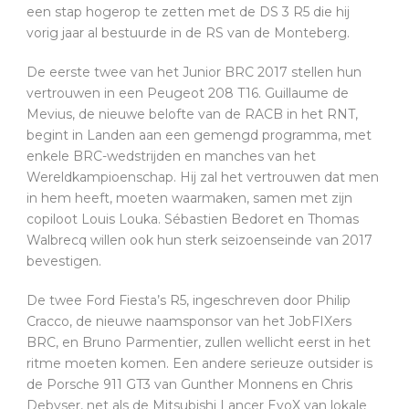
een stap hogerop te zetten met de DS 3 R5 die hij
vorig jaar al bestuurde in de RS van de Monteberg.
De eerste twee van het Junior BRC 2017 stellen hun
vertrouwen in een Peugeot 208 T16. Guillaume de
Mevius, de nieuwe belofte van de RACB in het RNT,
begint in Landen aan een gemengd programma, met
enkele BRC-wedstrijden en manches van het
Wereldkampioenschap. Hij zal het vertrouwen dat men
in hem heeft, moeten waarmaken, samen met zijn
copiloot Louis Louka. Sébastien Bedoret en Thomas
Walbrecq willen ook hun sterk seizoenseinde van 2017
bevestigen.
De twee Ford Fiesta’s R5, ingeschreven door Philip
Cracco, de nieuwe naamsponsor van het JobFIXers
BRC, en Bruno Parmentier, zullen wellicht eerst in het
ritme moeten komen. Een andere serieuze outsider is
de Porsche 911 GT3 van Gunther Monnens en Chris
Debyser, net als de Mitsubishi Lancer EvoX van lokale