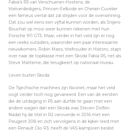
Fabia’s R5 van Verschueren-Hostens, de
titelverdedigers, Princen-Eelbode en Cherain-Cuvelier
een fameus viertal dat zal strijden voor de overwinning.
Dat zou wel eens een vijftal kunnen worden, als Snijers-
Bouchat op mooi weer kunnen rekenen met hun
Porsche 911 GT3. Maar, verder in het veld zijn er nog
een reeks outsiders, waaronder een paar interessante
nieuwkomers. Robin Maes, titelhouder in Historic, stapt
over naar de topklasse met een Skoda Fabia R5, net als
Steve Matterne, die terugkeert op nationaal niveau.
Leven buiten Skoda
De Tsjechische machines zijn favoriet, maar het veld
oogt verder toch nog gevarieerd. Een van de eersten
die de uitdaging in R5 aan durfde te gaan met een
andere wagen dan een Skoda was Steven Dolfen.
Nadat hij de titel in R2 veroverde in 2016 met een
Peugeot 208 en zich vervolgens in de kijker reed met
een Renault Clio R3, heeft de VAS-kampioen beslist