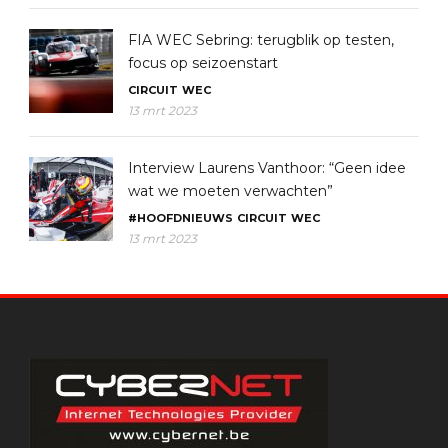
FIA WEC Sebring: terugblik op testen,
focus op seizoenstart
CIRCUIT
WEC
13 mrt 2023
Interview Laurens Vanthoor: “Geen idee
wat we moeten verwachten”
#HOOFDNIEUWS
CIRCUIT
WEC
13 mrt 2023