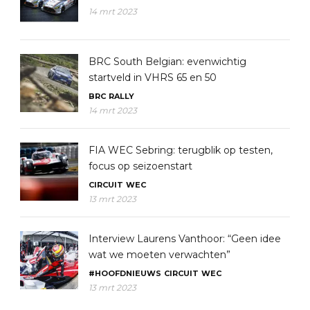
14 mrt 2023
BRC South Belgian: evenwichtig
startveld in VHRS 65 en 50
BRC
RALLY
14 mrt 2023
FIA WEC Sebring: terugblik op testen,
focus op seizoenstart
CIRCUIT
WEC
13 mrt 2023
Interview Laurens Vanthoor: “Geen idee
wat we moeten verwachten”
#HOOFDNIEUWS
CIRCUIT
WEC
13 mrt 2023