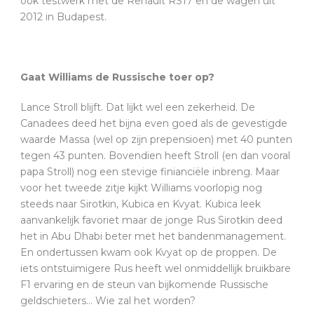
ook testwerk met de Renault RS17 en de wagen uit
2012 in Budapest.
Gaat Williams de Russische toer op?
Lance Stroll blijft. Dat lijkt wel een zekerheid. De
Canadees deed het bijna even goed als de gevestigde
waarde Massa (wel op zijn prepensioen) met 40 punten
tegen 43 punten. Bovendien heeft Stroll (en dan vooral
papa Stroll) nog een stevige finianciële inbreng. Maar
voor het tweede zitje kijkt Williams voorlopig nog
steeds naar Sirotkin, Kubica en Kvyat. Kubica leek
aanvankelijk favoriet maar de jonge Rus Sirotkin deed
het in Abu Dhabi beter met het bandenmanagement.
En ondertussen kwam ook Kvyat op de proppen. De
iets ontstuimigere Rus heeft wel onmiddellijk bruikbare
F1 ervaring en de steun van bijkomende Russische
geldschieters… Wie zal het worden?