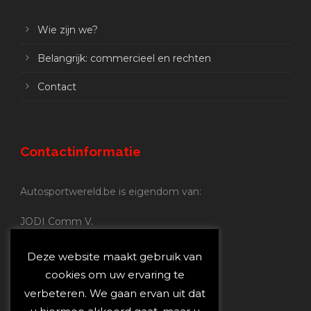
Wie zijn we?
Belangrijk: commercieel en rechten
Contact
Contactinformatie
Autosportwereld.be is eigendom van:
JODI Comm V.
BE 0.680.837.852
Nijverheidsstraat 70
Deze website maakt gebruik van
2160 Wommelgem
cookies om uw ervaring te
verbeteren. We gaan ervan uit dat
Autosportwereld.be: