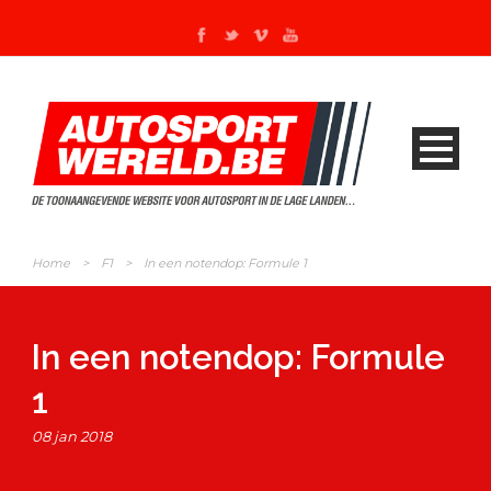
Home
>
F1
>
In een notendop: Formule 1
In een notendop: Formule
1
08 jan 2018