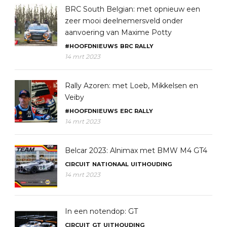
BRC South Belgian: met opnieuw een
zeer mooi deelnemersveld onder
aanvoering van Maxime Potty
#HOOFDNIEUWS
BRC
RALLY
14 mrt 2023
Rally Azoren: met Loeb, Mikkelsen en
Veiby
#HOOFDNIEUWS
ERC
RALLY
14 mrt 2023
Belcar 2023: Alnimax met BMW M4 GT4
CIRCUIT
NATIONAAL
UITHOUDING
14 mrt 2023
In een notendop: GT
CIRCUIT
GT
UITHOUDING