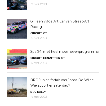
15 mrt 2023
GT: een vijfde Art Car van Street-Art
Racing
CIRCUIT
GT
15 mrt 2023
Spa 24: met heel mooi nevenprogramma
CIRCUIT
EENZITTER
GT
15 mrt 2023
BRC Junior: forfait van Jonas De Wilde.
Wie scoort er zaterdag?
BRC
RALLY
14 mrt 2023