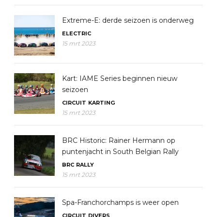
Extreme-E: derde seizoen is onderweg
ELECTRIC
15 mrt 2023
Kart: IAME Series beginnen nieuw
seizoen
CIRCUIT
KARTING
15 mrt 2023
BRC Historic: Rainer Hermann op
puntenjacht in South Belgian Rally
BRC
RALLY
15 mrt 2023
Spa-Franchorchamps is weer open
CIRCUIT
DIVERS