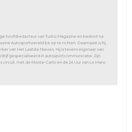
lige hoofdredacteur van Turbo Magazine en besloot na
zine Autosportwereld.be op te richten. Daarnaast is hij
er van Het Laatste Nieuws. Hij is tevens eigenaar van
rijf gespecialiseerd in autosportcommunicatie. Zijn
 als circuit, met de Monte-Carlo en de 24 Uur van Le Mans