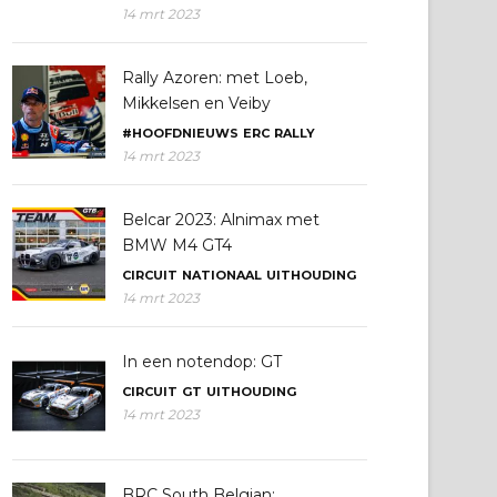
14 mrt 2023
Rally Azoren: met Loeb,
Mikkelsen en Veiby
#HOOFDNIEUWS
ERC
RALLY
14 mrt 2023
Belcar 2023: Alnimax met
BMW M4 GT4
CIRCUIT
NATIONAAL
UITHOUDING
14 mrt 2023
In een notendop: GT
CIRCUIT
GT
UITHOUDING
14 mrt 2023
BRC South Belgian: