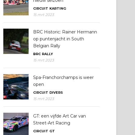
nieuw seizoen
CIRCUIT
KARTING
15 mrt 2023
BRC Historic: Rainer Hermann
op puntenjacht in South
Belgian Rally
BRC
RALLY
15 mrt 2023
Spa-Franchorchamps is weer
open
CIRCUIT
DIVERS
15 mrt 2023
GT: een vijfde Art Car van
Street-Art Racing
CIRCUIT
GT