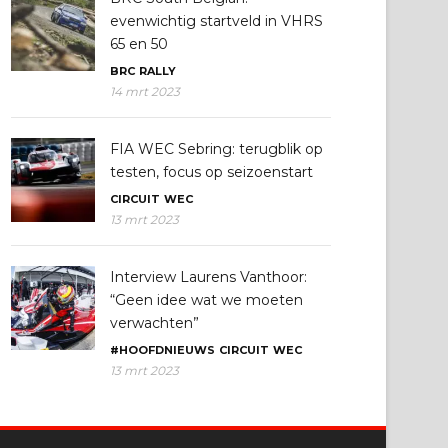
evenwichtig startveld in VHRS
65 en 50
BRC
RALLY
14 mrt 2023
FIA WEC Sebring: terugblik op
testen, focus op seizoenstart
CIRCUIT
WEC
13 mrt 2023
Interview Laurens Vanthoor:
“Geen idee wat we moeten
verwachten”
#HOOFDNIEUWS
CIRCUIT
WEC
13 mrt 2023