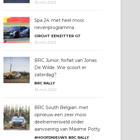
15 mrt 2023
Spa 24: met heel mooi
nevenprogramma
CIRCUIT
EENZITTER
GT
15 mrt 2023
BRC Junior: forfait van Jonas
De Wilde. Wie scoort er
zaterdag?
BRC
RALLY
14 mrt 2023
BRC South Belgian: met
opnieuw een zeer mooi
deelnemersveld onder
aanvoering van Maxime Potty
#HOOFDNIEUWS
BRC
RALLY