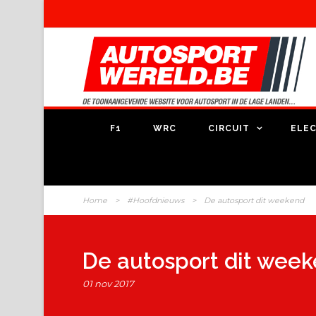
F1
WRC
CIRCUIT
ELEC
Home
>
#Hoofdnieuws
>
De autosport dit weekend
De autosport dit wee
01 nov 2017