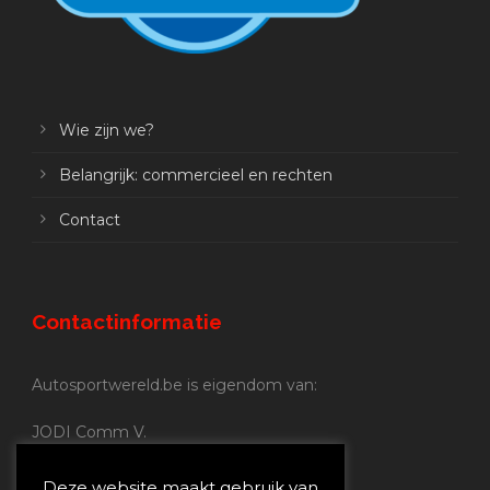
Wie zijn we?
Belangrijk: commercieel en rechten
Contact
Contactinformatie
Autosportwereld.be is eigendom van:
JODI Comm V.
BE 0.680.837.852
Nijverheidsstraat 70
Deze website maakt gebruik van