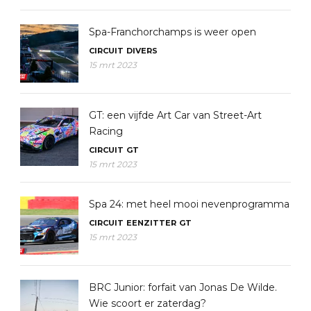
Spa-Franchorchamps is weer open
CIRCUIT
DIVERS
15 mrt 2023
GT: een vijfde Art Car van Street-Art
Racing
CIRCUIT
GT
15 mrt 2023
Spa 24: met heel mooi nevenprogramma
CIRCUIT
EENZITTER
GT
15 mrt 2023
BRC Junior: forfait van Jonas De Wilde.
Wie scoort er zaterdag?