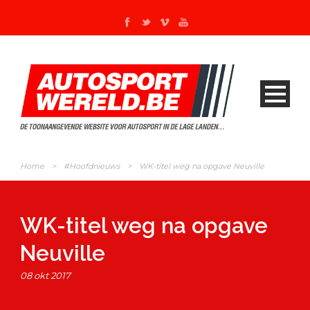
Home
>
#Hoofdnieuws
>
WK-titel weg na opgave Neuville
WK-titel weg na opgave
Neuville
08 okt 2017