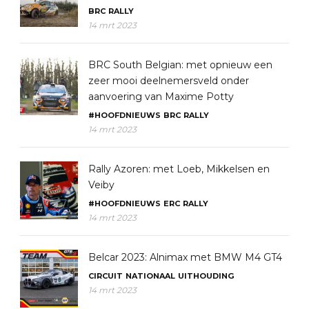
BRC
RALLY
14 mrt 2023
BRC South Belgian: met opnieuw een
zeer mooi deelnemersveld onder
aanvoering van Maxime Potty
#HOOFDNIEUWS
BRC
RALLY
14 mrt 2023
Rally Azoren: met Loeb, Mikkelsen en
Veiby
#HOOFDNIEUWS
ERC
RALLY
14 mrt 2023
Belcar 2023: Alnimax met BMW M4 GT4
CIRCUIT
NATIONAAL
UITHOUDING
14 mrt 2023