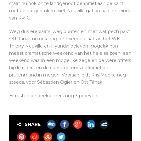
staat nu ook onze landgenoot definitief aan de kant
met een afgebroken wiel. Neuville gaf op aan het einde
van KP16.
Weg dus ereplaats, weg punten en met wat pech pakt
Ott Tänak nu ook nog de tweede plaats in het WK.
Thierry Neuville en Hyundai beleven mogelijk hun
meest dramatische weekend van het hele seizoen, een
weekend waarin een mogelijke zege en de wereldtitels
bij de rijders en de constructeurs definitief de
prullenmand in mogen. Vooraan leidt Kris Meeke nog
steeds, voor Sébastien Ogier en Ott Tänak.
Er resten de deelnemers nog 3 proeven.
SHARE