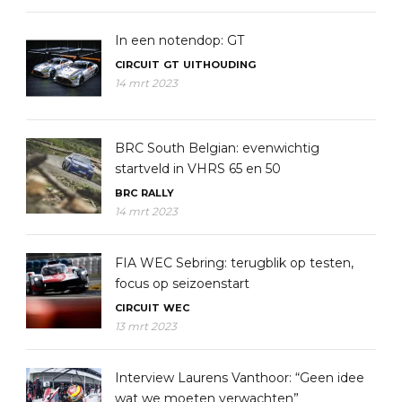
In een notendop: GT
CIRCUIT
GT
UITHOUDING
14 mrt 2023
BRC South Belgian: evenwichtig
startveld in VHRS 65 en 50
BRC
RALLY
14 mrt 2023
FIA WEC Sebring: terugblik op testen,
focus op seizoenstart
CIRCUIT
WEC
13 mrt 2023
Interview Laurens Vanthoor: “Geen idee
wat we moeten verwachten”