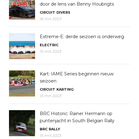
door de lens van Benny Houbrigts
CIRCUIT
DIVERS
16 mrt 2023
Extreme-E: derde seizoen is onderweg
ELECTRIC
15 mrt 2023
Kart: IAME Series beginnen nieuw
seizoen
CIRCUIT
KARTING
15 mrt 2023
BRC Historic: Rainer Hermann op
puntenjacht in South Belgian Rally
BRC
RALLY
15 mrt 2023