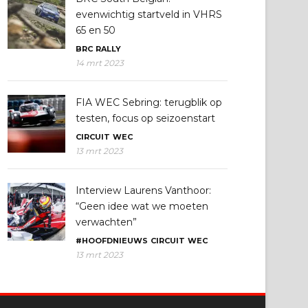
evenwichtig startveld in VHRS
65 en 50
BRC
RALLY
14 mrt 2023
FIA WEC Sebring: terugblik op
testen, focus op seizoenstart
CIRCUIT
WEC
13 mrt 2023
Interview Laurens Vanthoor:
“Geen idee wat we moeten
verwachten”
#HOOFDNIEUWS
CIRCUIT
WEC
13 mrt 2023