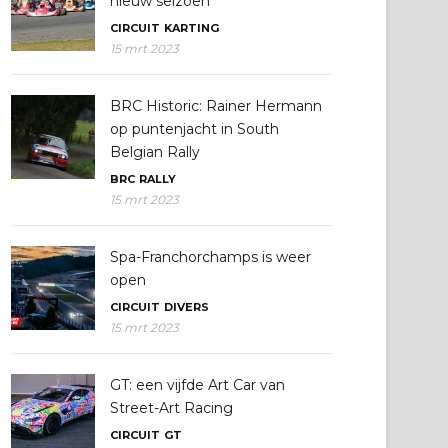
nieuw seizoen
CIRCUIT
KARTING
15 mrt 2023
BRC Historic: Rainer Hermann
op puntenjacht in South
Belgian Rally
BRC
RALLY
15 mrt 2023
Spa-Franchorchamps is weer
open
CIRCUIT
DIVERS
15 mrt 2023
GT: een vijfde Art Car van
Street-Art Racing
CIRCUIT
GT