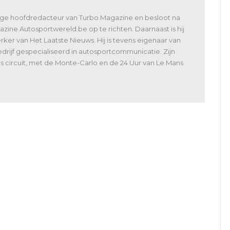
lige hoofdredacteur van Turbo Magazine en besloot na
zine Autosportwereld.be op te richten. Daarnaast is hij
er van Het Laatste Nieuws. Hij is tevens eigenaar van
rijf gespecialiseerd in autosportcommunicatie. Zijn
 als circuit, met de Monte-Carlo en de 24 Uur van Le Mans