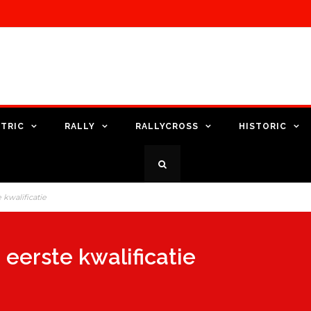
TRIC
RALLY
RALLYCROSS
HISTORIC
 kwalificatie
eerste kwalificatie