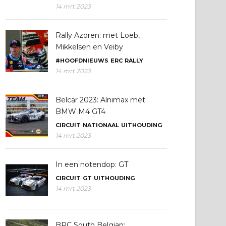
14 mrt 2023
Rally Azoren: met Loeb,
Mikkelsen en Veiby
#HOOFDNIEUWS
ERC
RALLY
14 mrt 2023
Belcar 2023: Alnimax met
BMW M4 GT4
CIRCUIT
NATIONAAL
UITHOUDING
14 mrt 2023
In een notendop: GT
CIRCUIT
GT
UITHOUDING
14 mrt 2023
BRC South Belgian: