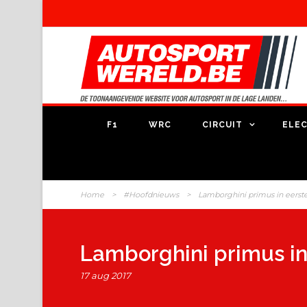
F1
WRC
CIRCUIT
ELEC
Home
>
#Hoofdnieuws
>
Lamborghini primus in eerste
Lamborghini primus in 
17 aug 2017