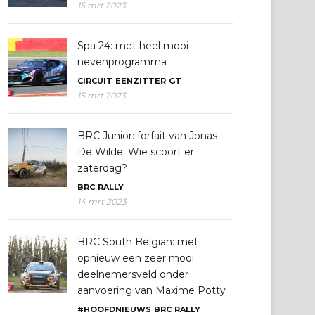
15 mrt 2023
Spa 24: met heel mooi
nevenprogramma
CIRCUIT
EENZITTER
GT
15 mrt 2023
BRC Junior: forfait van Jonas
De Wilde. Wie scoort er
zaterdag?
BRC
RALLY
14 mrt 2023
BRC South Belgian: met
opnieuw een zeer mooi
deelnemersveld onder
aanvoering van Maxime Potty
#HOOFDNIEUWS
BRC
RALLY