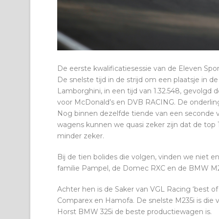
De eerste kwalificatiesessie van de Eleven Spo
De snelste tijd in de strijd om een plaatsje in 
Lamborghini, in een tijd van 1.32.548, gevolgd
voor McDonald’s en DVB RACING. De onderlinge 
Nog binnen dezelfde tiende van een seconde vin
wagens kunnen we quasi zeker zijn dat de top 1
minder zeker.
Bij de tien bolides die volgen, vinden we niet 
familie Pampel, de Domec RXC en de BMW M2
Achter hen is de Saker van VGL Racing ‘best of
Comparex en Hamofa. De snelste M235i is die v
Horst BMW 325i de beste productiewagen is.