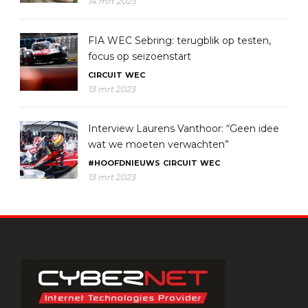
14 mrt 2023
FIA WEC Sebring: terugblik op testen,
focus op seizoenstart
CIRCUIT
WEC
13 mrt 2023
Interview Laurens Vanthoor: “Geen idee
wat we moeten verwachten”
#HOOFDNIEUWS
CIRCUIT
WEC
13 mrt 2023