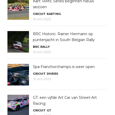
Kart: IAME Series beginnen nieuw
seizoen
CIRCUIT
KARTING
15 mrt 2023
BRC Historic: Rainer Hermann op
puntenjacht in South Belgian Rally
BRC
RALLY
15 mrt 2023
Spa-Franchorchamps is weer open
CIRCUIT
DIVERS
15 mrt 2023
GT: een vijfde Art Car van Street-Art
Racing
CIRCUIT
GT