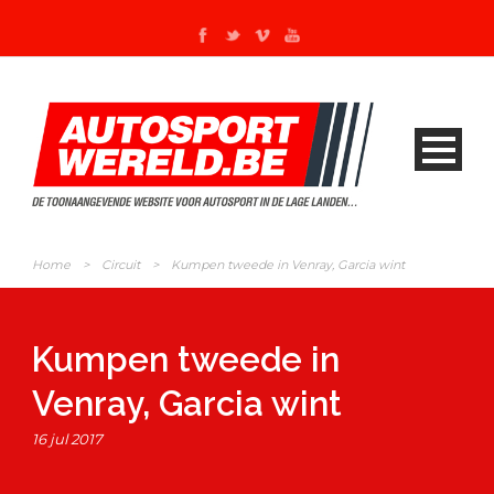
Home
>
Circuit
>
Kumpen tweede in Venray, Garcia wint
Kumpen tweede in
Venray, Garcia wint
16 jul 2017