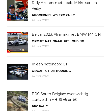
Rally Azoren: met Loeb, Mikkelsen en
Veiby
#HOOFDNIEUWS
ERC
RALLY
14 mrt 2023
Belcar 2023: Alnimax met BMW M4 GT4
CIRCUIT
NATIONAAL
UITHOUDING
14 mrt 2023
In een notendop: GT
CIRCUIT
GT
UITHOUDING
14 mrt 2023
BRC South Belgian: evenwichtig
startveld in VHRS 65 en 50
BRC
RALLY