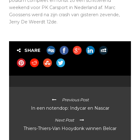
podium compleet en rondt zo een schitterend
weekend voor PK Carsport in Nederland af. Marc
Goossens werd na zijn crash van gisteren zevende,
Jerry De Weerdt 12de.
SHARE
Previous Post
In een notendop: Indycar en Nascar
Next Post
Thiers-Thiers-Van Hooydonk winnen Belcar