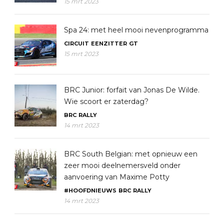
15 mrt 2023
Spa 24: met heel mooi nevenprogramma
CIRCUIT
EENZITTER
GT
15 mrt 2023
BRC Junior: forfait van Jonas De Wilde.
Wie scoort er zaterdag?
BRC
RALLY
14 mrt 2023
BRC South Belgian: met opnieuw een
zeer mooi deelnemersveld onder
aanvoering van Maxime Potty
#HOOFDNIEUWS
BRC
RALLY
14 mrt 2023