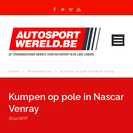
Home
>
#Hoofdnieuws
>
Kumpen op pole in Nascar Venray
Kumpen op pole in Nascar
Venray
15 jul 2017