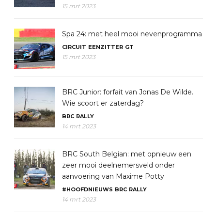
15 mrt 2023
Spa 24: met heel mooi nevenprogramma
CIRCUIT
EENZITTER
GT
15 mrt 2023
BRC Junior: forfait van Jonas De Wilde.
Wie scoort er zaterdag?
BRC
RALLY
14 mrt 2023
BRC South Belgian: met opnieuw een
zeer mooi deelnemersveld onder
aanvoering van Maxime Potty
#HOOFDNIEUWS
BRC
RALLY
14 mrt 2023