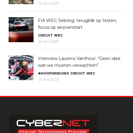
14 mrt 2023
FIA WEC Sebring: terugblik op testen,
focus op seizoenstart
CIRCUIT
WEC
13 mrt 2023
Interview Laurens Vanthoor: “Geen idee
wat we moeten verwachten”
#HOOFDNIEUWS
CIRCUIT
WEC
13 mrt 2023