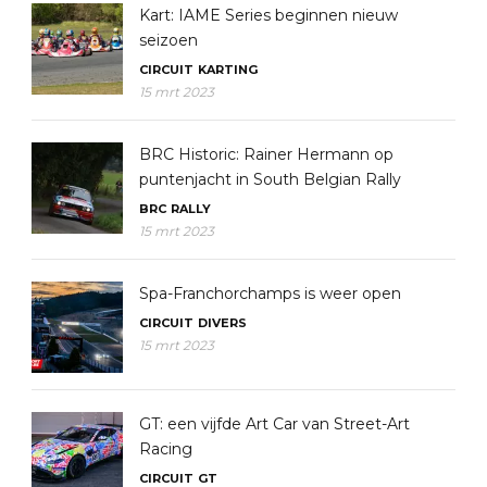
Kart: IAME Series beginnen nieuw
seizoen
CIRCUIT
KARTING
15 mrt 2023
BRC Historic: Rainer Hermann op
puntenjacht in South Belgian Rally
BRC
RALLY
15 mrt 2023
Spa-Franchorchamps is weer open
CIRCUIT
DIVERS
15 mrt 2023
GT: een vijfde Art Car van Street-Art
Racing
CIRCUIT
GT