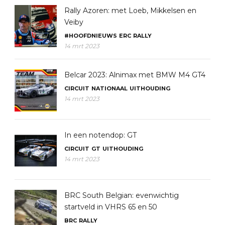
Rally Azoren: met Loeb, Mikkelsen en
Veiby
#HOOFDNIEUWS
ERC
RALLY
14 mrt 2023
Belcar 2023: Alnimax met BMW M4 GT4
CIRCUIT
NATIONAAL
UITHOUDING
14 mrt 2023
In een notendop: GT
CIRCUIT
GT
UITHOUDING
14 mrt 2023
BRC South Belgian: evenwichtig
startveld in VHRS 65 en 50
BRC
RALLY