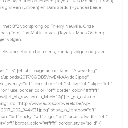
 de baan. Juho Hänninen (Toyota), Kris Meeke (Citroën)
Craig Breen (Citroën) en Dani Sordo (Hyundai) beide
ë, met 8’’2 voorsprong op Thierry Neuville. Onze
ak (Ford). Jari-Matti Latvala (Toyota), Mads Ostberg
ier volgen.
145 kilometer op het menu, zondag volgen nog vier
pe=”1_3″][et_pb_image admin_label=”Afbeelding”
ent/uploads/2017/06/DB5VrwEXkAAydoC.jpeg”
_overlay=”off” animation=”left” sticky=”off” align=”left”
”on” use_border_color=”off” border_color=”#ffffff”
_row][et_pb_row admin_label=”Rij”][et_pb_column
ing” src=”http://www.autosportwereld.be/wp-
-2017_002_944x531.jpeg” show_in_lightbox=”off”
=”left” sticky=”off” align=”left” force_fullwidth=”off”
off” border_color=”#ffffff” border_style=”solid” /]