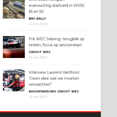
evenwichtig startveld in VHRS
65 en 50
BRC
RALLY
14 mrt 2023
FIA WEC Sebring: terugblik op
testen, focus op seizoenstart
CIRCUIT
WEC
13 mrt 2023
Interview Laurens Vanthoor:
“Geen idee wat we moeten
verwachten”
#HOOFDNIEUWS
CIRCUIT
WEC
13 mrt 2023