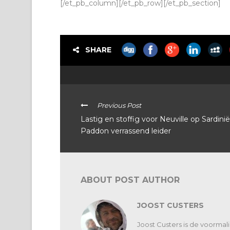
[/et_pb_column][/et_pb_row][/et_pb_section]
SHARE
Previous Post
Lastig en stoffig voor Neuville op Sardinië
Paddon verrassend leider
ABOUT POST AUTHOR
JOOST CUSTERS
Joost Custers is de voorma