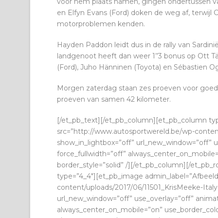
voor hem plaats namen, gingen ondertussen van
en Elfyn Evans (Ford) doken de weg af, terwijl 
motorproblemen kenden.
Hayden Paddon leidt dus in de rally van Sardini
landgenoot heeft dan weer 1’’3 bonus op Ott Tän
(Ford), Juho Hänninen (Toyota) en Sébastien Og
Morgen zaterdag staan zes proeven voor goed 
proeven van samen 42 kilometer.
[/et_pb_text][/et_pb_column][et_pb_column ty
src=”http://www.autosportwereld.be/wp-cont
show_in_lightbox=”off” url_new_window=”off” use
force_fullwidth=”off” always_center_on_mobile=
border_style=”solid” /][/et_pb_column][/et_pb
type=”4_4″][et_pb_image admin_label=”Afbeeld
content/uploads/2017/06/11501_KrisMeeke-Italy
url_new_window=”off” use_overlay=”off” animation
always_center_on_mobile=”on” use_border_color=”