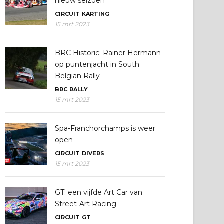
nieuw seizoen
CIRCUIT
KARTING
15 mrt 2023
BRC Historic: Rainer Hermann
op puntenjacht in South
Belgian Rally
BRC
RALLY
15 mrt 2023
Spa-Franchorchamps is weer
open
CIRCUIT
DIVERS
15 mrt 2023
GT: een vijfde Art Car van
Street-Art Racing
CIRCUIT
GT