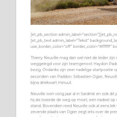
[et_pb_section admin_label=”section”][et_pb_
[et_pb_text admin_label=”Tekst” background_lay
use_border_color=”off” border_color=”#ffffff” bo
Thierry Neuville mag dan wel niet de leider zijn 
weggelegd voor zijn teamgenoot Haydon Paddon
bezig. Ondanks zijn zeer nadelige startpositie 
seconden van Paddon. Sébastien Ogier, Neuville’
bijna driekwart minuut.
Neuville won vorig jaar al in Sardinië en ook di
hij als tweede de weg op moet, een nadeel op 
stand. Bovendien reed Neuville ook al eens le
zevende plaats van Ogier zegt iets over de pre