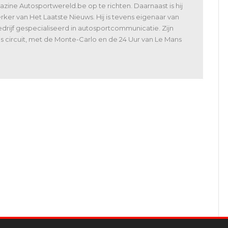
zine Autosportwereld.be op te richten. Daarnaast is hij
er van Het Laatste Nieuws. Hij is tevens eigenaar van
rijf gespecialiseerd in autosportcommunicatie. Zijn
 als circuit, met de Monte-Carlo en de 24 Uur van Le Mans