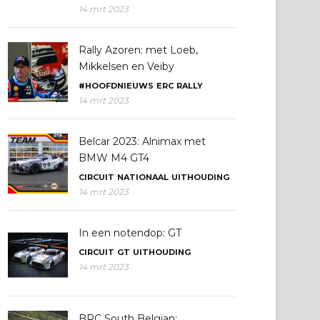
14 mrt 2023
Rally Azoren: met Loeb,
Mikkelsen en Veiby
#HOOFDNIEUWS
ERC
RALLY
14 mrt 2023
Belcar 2023: Alnimax met
BMW M4 GT4
CIRCUIT
NATIONAAL
UITHOUDING
14 mrt 2023
In een notendop: GT
CIRCUIT
GT
UITHOUDING
14 mrt 2023
BRC South Belgian: