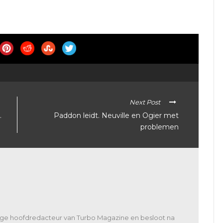
Next Post
.
Paddon leidt. Neuville en Ogier met
problemen
lige hoofdredacteur van Turbo Magazine en besloot na