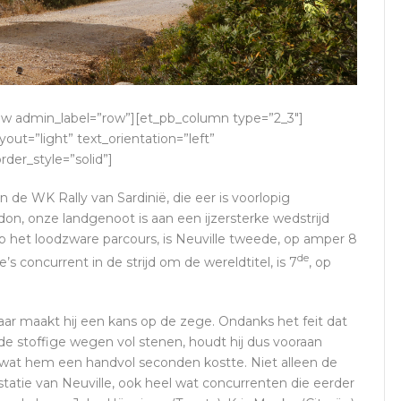
row admin_label=”row”][et_pb_column type=”2_3″]
out=”light” text_orientation=”left”
rder_style=”solid”]
in de WK Rally van Sardinië, die eer is voorlopig
, onze landgenoot is aan een ijzersterke wedstrijd
op het loodzware parcours, is Neuville tweede, op amper 8
de
s concurrent in de strijd om de wereldtitel, is 7
, op
t jaar maakt hij een kans op de zege. Ondanks het feit dat
de stoffige wegen vol stenen, houdt hij dus vooraan
k wat hem een handvol seconden kostte. Niet alleen de
statie van Neuville, ook heel wat concurrenten die eerder