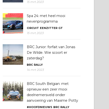
15 mrt 2023
Spa 24: met heel mooi
nevenprogramma
CIRCUIT
EENZITTER
GT
15 mrt 2023
BRC Junior: forfait van Jonas
De Wilde. Wie scoort er
zaterdag?
BRC
RALLY
14 mrt 2023
BRC South Belgian: met
opnieuw een zeer mooi
deelnemersveld onder
aanvoering van Maxime Potty
#HOOFDNIEUWS
BRC
RALLY