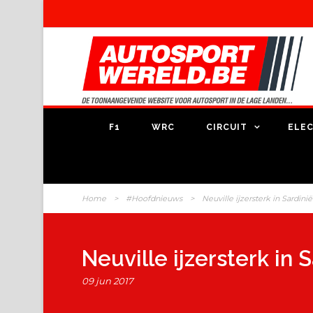
F1
WRC
CIRCUIT
ELEC
Home
>
#Hoofdnieuws
>
Neuville ijzersterk in Sardinië
Neuville ijzersterk in 
09 jun 2017