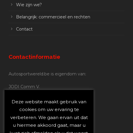
Wie zijn we?
Belangrijk: commercieel en rechten
Contact
Contactinformatie
Autosportwereld.be is eigendom van:
JODI Comm V.
BE 0.680.837.852
Nijverheidsstraat 70
Deze website maakt gebruik van
2160 Wommelgem
cookies om uw ervaring te
verbeteren. We gaan ervan uit dat
Autosportwereld.be:
u hiermee akkoord gaat, maar u
Redactie:
joost@autosportwereld.be