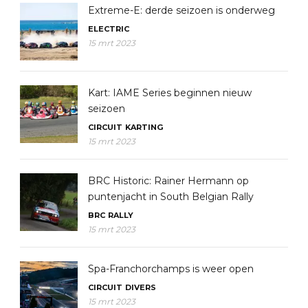
Extreme-E: derde seizoen is onderweg
ELECTRIC
15 mrt 2023
Kart: IAME Series beginnen nieuw
seizoen
CIRCUIT
KARTING
15 mrt 2023
BRC Historic: Rainer Hermann op
puntenjacht in South Belgian Rally
BRC
RALLY
15 mrt 2023
Spa-Franchorchamps is weer open
CIRCUIT
DIVERS
15 mrt 2023