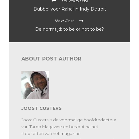
Previous Post
Dubbel voor Rahal in Indy Detroit
Next Post
De normtijd: to be or not to be?
ABOUT POST AUTHOR
JOOST CUSTERS
Joost Custers is de voormalige hoofdredacteur
van Turbo Magazine en besloot na het
stopzetten van het magazine