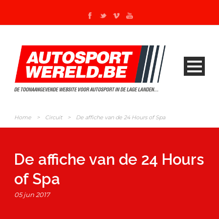
Home
>
Circuit
>
De affiche van de 24 Hours of Spa
De affiche van de 24 Hours
of Spa
05 jun 2017