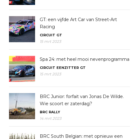
GT: een vijfde Art Car van Street-Art
Racing
CIRCUIT
GT
15 mrt 2023
Spa 24: met heel mooi nevenprogramma
CIRCUIT
EENZITTER
GT
15 mrt 2023
BRC Junior: forfait van Jonas De Wilde.
Wie scoort er zaterdag?
BRC
RALLY
14 mrt 2023
BRC South Belgian: met opnieuw een