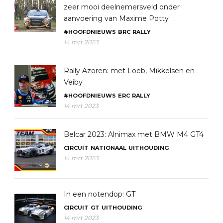
zeer mooi deelnemersveld onder
aanvoering van Maxime Potty
#HOOFDNIEUWS
BRC
RALLY
14 mrt 2023
Rally Azoren: met Loeb, Mikkelsen en
Veiby
#HOOFDNIEUWS
ERC
RALLY
14 mrt 2023
Belcar 2023: Alnimax met BMW M4 GT4
CIRCUIT
NATIONAAL
UITHOUDING
14 mrt 2023
In een notendop: GT
CIRCUIT
GT
UITHOUDING
14 mrt 2023