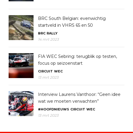
BRC South Belgian: evenwichtig
startveld in VHRS 65 en 50
BRC
RALLY
14 mrt 2023
FIA WEC Sebring: terugblik op testen,
focus op seizoenstart
CIRCUIT
WEC
13 mrt 2023
Interview Laurens Vanthoor: “Geen idee
wat we moeten verwachten”
#HOOFDNIEUWS
CIRCUIT
WEC
13 mrt 2023