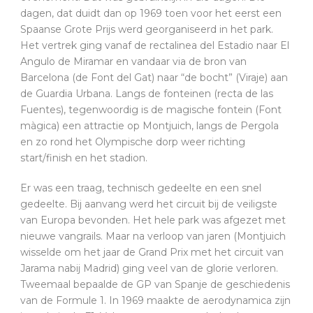
dagen, dat duidt dan op 1969 toen voor het eerst een
Spaanse Grote Prijs werd georganiseerd in het park.
Het vertrek ging vanaf de rectalinea del Estadio naar El
Angulo de Miramar en vandaar via de bron van
Barcelona (de Font del Gat) naar “de bocht” (Viraje) aan
de Guardia Urbana. Langs de fonteinen (recta de las
Fuentes), tegenwoordig is de magische fontein (Font
màgica) een attractie op Montjuich, langs de Pergola
en zo rond het Olympische dorp weer richting
start/finish en het stadion.
Er was een traag, technisch gedeelte en een snel
gedeelte. Bij aanvang werd het circuit bij de veiligste
van Europa bevonden. Het hele park was afgezet met
nieuwe vangrails. Maar na verloop van jaren (Montjuich
wisselde om het jaar de Grand Prix met het circuit van
Jarama nabij Madrid) ging veel van de glorie verloren.
Tweemaal bepaalde de GP van Spanje de geschiedenis
van de Formule 1. In 1969 maakte de aerodynamica zijn