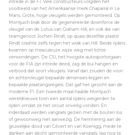
intrede in de F1. Vele constructeurs volgden het
voorbeeld van het Amerikaanse merk Chaparral in Le
Mans. Grote, hoge vleugels werden gemonteerd. Op
Montjuich brak door de gegenereerde downforce de
vleugel van de Lotus van Graham Hill, en ook die van
teamgenoot Jochen Rindt, op quasi dezelfde plaats!
Rindt crashte zelfs tegen het wrak van Hill. Beide rijders
kwamen op miraculeuze wijze weg met lichte
verwondingen. De CSI, het hoogste autosportorgaan
voor de FIA zijn intrede deed, zag de bui hangen en
verbood dat soort vleugels. Vanaf dan zouden de voor-
en achtervleugel bepaalde dimensies krijgen en
bepaalde plaatsingsregels. Dat gaf het gezicht aan de
moderne F1. Een tweede maal haalde Montjuich
wereldnieuws toen een aantal rijders weigerden te
rijden omdat ze het circuit onveilig vonden. En
inderdaad werden vangrails gezien met de bouten los
of gewoonweg niet aanwezig. De herinnering aan de
gruwelijke dood van Cévert en van Koenigg, mede te
danken aan slecht gemonteerde vangrails, lag nog te