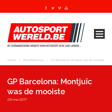
Home
>
#Hoofdnieuws
>
GP Barcelona: Montjuïc was de mooiste
GP Barcelona: Montjuïc
was de mooiste
09 mei 2017