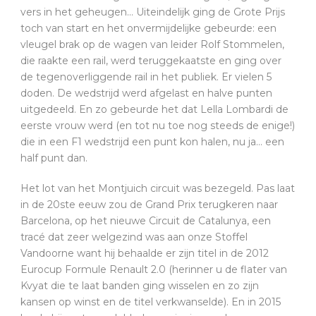
vers in het geheugen… Uiteindelijk ging de Grote Prijs
toch van start en het onvermijdelijke gebeurde: een
vleugel brak op de wagen van leider Rolf Stommelen,
die raakte een rail, werd teruggekaatste en ging over
de tegenoverliggende rail in het publiek. Er vielen 5
doden. De wedstrijd werd afgelast en halve punten
uitgedeeld. En zo gebeurde het dat Lella Lombardi de
eerste vrouw werd (en tot nu toe nog steeds de enige!)
die in een F1 wedstrijd een punt kon halen, nu ja… een
half punt dan.
Het lot van het Montjuich circuit was bezegeld. Pas laat
in de 20ste eeuw zou de Grand Prix terugkeren naar
Barcelona, op het nieuwe Circuit de Catalunya, een
tracé dat zeer welgezind was aan onze Stoffel
Vandoorne want hij behaalde er zijn titel in de 2012
Eurocup Formule Renault 2.0 (herinner u de flater van
Kvyat die te laat banden ging wisselen en zo zijn
kansen op winst en de titel verkwanselde). En in 2015