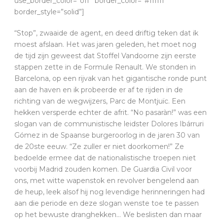
use_border_color=”off” border_color=”#ffffff”
border_style=”solid”]
“Stop”, zwaaide de agent, en deed driftig teken dat ik
moest afslaan. Het was jaren geleden, het moet nog
de tijd zijn geweest dat Stoffel Vandoorne zijn eerste
stappen zette in de Formule Renault. We stonden in
Barcelona, op een rijvak van het gigantische ronde punt
aan de haven en ik probeerde er af te rijden in de
richting van de wegwijzers, Parc de Montjuïc. Een
hekken versperde echter de afrit. “No pasaràn!” was een
slogan van de communistische leidster Dolores Ibárruri
Gómez in de Spaanse burgeroorlog in de jaren 30 van
de 20ste eeuw. “Ze zuller er niet doorkomen!” Ze
bedoelde ermee dat de nationalistische troepen niet
voorbij Madrid zouden komen. De Guardia Civil voor
ons, met witte wapenstok en revolver bengelend aan
de heup, leek alsof hij nog levendige herinneringen had
aan die periode en deze slogan wenste toe te passen
op het bewuste dranghekken… We beslisten dan maar