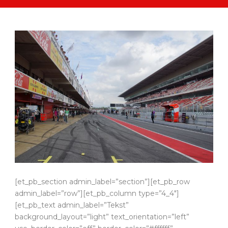
[et_pb_section admin_label=”section”][et_pb_row
admin_label=”row”][et_pb_column type=”4_4″]
[et_pb_text admin_label=”Tekst”
background_layout=”light” text_orientation=”left”