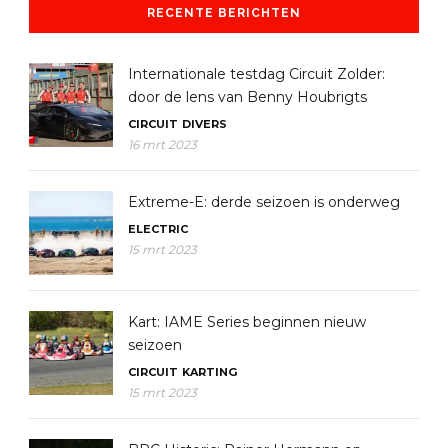
RECENTE BERICHTEN
Internationale testdag Circuit Zolder:
door de lens van Benny Houbrigts
CIRCUIT
DIVERS
16 mrt 2023
Extreme-E: derde seizoen is onderweg
ELECTRIC
15 mrt 2023
Kart: IAME Series beginnen nieuw
seizoen
CIRCUIT
KARTING
15 mrt 2023