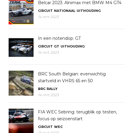
Belcar 2023: Alnimax met BMW M4 GT4
CIRCUIT
NATIONAAL
UITHOUDING
14 mrt 2023
In een notendop: GT
CIRCUIT
GT
UITHOUDING
14 mrt 2023
BRC South Belgian: evenwichtig
startveld in VHRS 65 en 50
BRC
RALLY
14 mrt 2023
FIA WEC Sebring: terugblik op testen,
focus op seizoenstart
CIRCUIT
WEC
13 mrt 2023