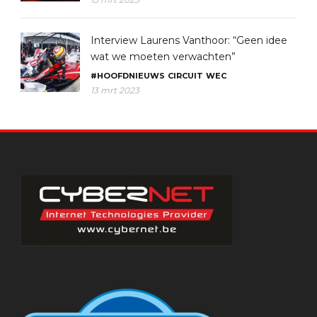
Interview Laurens Vanthoor: “Geen idee
wat we moeten verwachten”
#HOOFDNIEUWS
CIRCUIT
WEC
13 mrt 2023