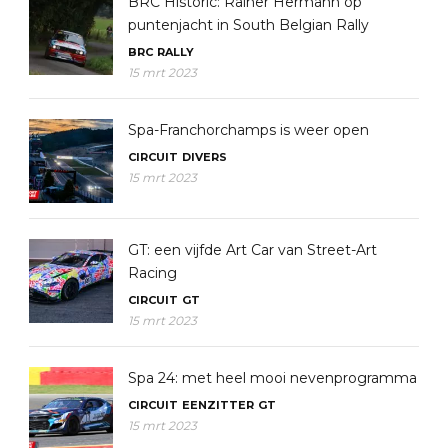
BRC Historic: Rainer Hermann op
puntenjacht in South Belgian Rally
BRC
RALLY
15 mrt 2023
Spa-Franchorchamps is weer open
CIRCUIT
DIVERS
15 mrt 2023
GT: een vijfde Art Car van Street-Art
Racing
CIRCUIT
GT
15 mrt 2023
Spa 24: met heel mooi nevenprogramma
CIRCUIT
EENZITTER
GT
15 mrt 2023