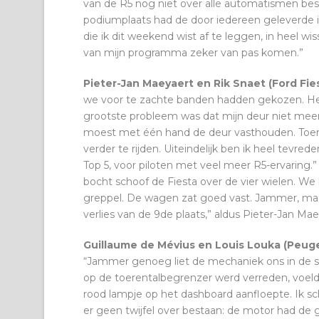
van de R5 nog niet over alle automatismen bes
podiumplaats had de door iedereen geleverde 
die ik dit weekend wist af te leggen, in heel w
van mijn programma zeker van pas komen.”
Pieter-Jan Maeyaert en Rik Snaet (Ford Fies
we voor te zachte banden hadden gekozen. Het
grootste probleem was dat mijn deur niet meer
moest met één hand de deur vasthouden. Toen m
verder te rijden. Uiteindelijk ben ik heel tevre
Top 5, voor piloten met veel meer R5-ervaring.
bocht schoof de Fiesta over de vier wielen. W
greppel. De wagen zat goed vast. Jammer, maar
verlies van de 9de plaats,” aldus Pieter-Jan Mae
Guillaume de Mévius en Louis Louka (Peug
“Jammer genoeg liet de mechaniek ons in de stee
op de toerentalbegrenzer werd verreden, voeld
rood lampje op het dashboard aanfloepte. Ik sch
er geen twijfel over bestaan: de motor had de