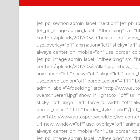
[et_pb_section admin_label=”section”][et_pb_r
[et_pb_image admin_label=”Afbeelding” src=”h
content/uploads/2017/03/s-Cherain-1.jpg” show
use_overlay=”off” animation=”left” sticky=”off” a
always_center_on_mobile=”on” use_border_color=”
[et_pb_image admin_label=”Afbeelding” src=”h
content/uploads/2017/03/s-Allart.jpg” show_in_
animation=”left” sticky=”off” align=”left” forc
use_border_color=”off” border_color=”#ffffff” b
admin_label=”Afbeelding” src=”http://www.aut
vverschueren1.jpg” show_in_lightbox=”off” url_
sticky=”off” align=”left” force_fullwidth=”off”
border_color=”#ffffff” border_style=”solid” /][
src=”http://www.autosportwereld.be/wp-conten
url_new_window=”off” use_overlay=”off” animation
always_center_on_mobile=”on” use_border_color=”
[et_pb_image admin_label=”Afbeelding” src=”h