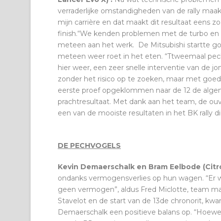
verraderlijke omstandigheden van de rally maakt
mijn carrière en dat maakt dit resultaat eens z
finish.“We kenden problemen met de turbo en 
meteen aan het werk. De Mitsubishi startte g
meteen weer roet in het eten. “Ttweemaal pech
hier weer, een zeer snelle interventie van de j
zonder het risico op te zoeken, maar met goede
eerste proef opgeklommen naar de 12 de algem
prachtresultaat. Met dank aan het team, de ouvreu
een van de mooiste resultaten in het BK rally di
DE PECHVOGELS
Kevin Demaerschalk en Bram Eelbode (Citr
ondanks vermogensverlies op hun wagen. “Er w
geen vermogen”, aldus Fred Miclotte, team man
Stavelot en de start van de 13de chronorit, kwa
Demaerschalk een positieve balans op. “Hoewel i