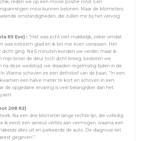
chik, reden we op een mooie positie rond. Een
inspanningen mooi kunnen belonen. Maar de kilometers
isselende omstandigheden, die zullen me bij het vervolg
ta R5 Evo) :
“Het was echt niet makkelijk, zeker omdat
 was extreem glad en ik liet me even verrassen. Het
 dicht ging. Na 6 minuten konden we verder, maar ik
ijn broer de deur toch dicht kreeg, beslisten we
den na deze wedstrijd, we draaiden regelmatig tijden in de
” In Wanne schoven ze een definitief van de baan. “In een
e kwamen een halve meter te kort en schoven in een
 de opgedane ervaring is veel belangrijker dan het
yaert.
eot 208 R2)
k. Na een drie kilometer lange rechte lijn, die volledig
e ik eerst een serieus verlies aan vermogen, waarna een
akelde alles uit en parkeerde de auto. De diagnose liet
 geest gegeven.”