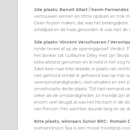
2de plaats: Benoît Allart / Kevin Fernandez
vertrouwen winnen en ritme opdoen en trok me 
Geen fouten maken, dat was het belangrijkste. U
schildpad en de haas geworden: ik was niet de 
3de plaats: Vincent Verschueren / Veroniq
ronde teveel af op de openingsproef. Verdict: 3’
het donker zat Guillaume Dilley met zijn Skod
extra afstand genomen en ik hield in het oog hoe
3dee keer naar links draaide, in plaats van recht
niet gehoord omdat ik gefixeerd was op mijn a
weersomstandigheden, veel uitvallers en een 
onverhoopte derde plaats. “Dit had niemand verwa
zeker als de omstandigheden zo moeilijk zijn al
enorm veel deugd, al was het hectisch in de sl
van Princen. Het wachten duurde lang en op d
8ste plaats, winnaars Junior BRC: Romain 
overwinning in Spa is een mooie troostprijs v