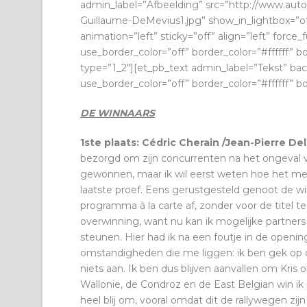
admin_label=”Afbeelding” src=”http://www.aut
Guillaume-DeMevius1.jpg” show_in_lightbox=”of
animation=”left” sticky=”off” align=”left” forc
use_border_color=”off” border_color=”#ffffff” 
type=”1_2″][et_pb_text admin_label=”Tekst” bac
use_border_color=”off” border_color=”#ffffff” bo
DE WINNAARS
1ste plaats: Cédric Cherain /Jean-Pierre De
bezorgd om zijn concurrenten na het ongeval va
gewonnen, maar ik wil eerst weten hoe het met Kr
laatste proef. Eens gerustgesteld genoot de wi
programma à la carte af, zonder voor de titel te 
overwinning, want nu kan ik mogelijke partners
steunen. Hier had ik na een foutje in de openin
omstandigheden die me liggen: ik ben gek op di
niets aan. Ik ben dus blijven aanvallen om Kri
Wallonie, de Condroz en de East Belgian win ik n
heel blij om, vooral omdat dit de rallywegen zij