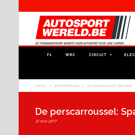
F1
WRC
CIRCUIT
ELEC
Home
>
#Hoofdnieuws
>
De perscarroussel: Spa Rally
De perscarroussel: Spa
21 mrt 2017