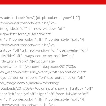
ow admin_label=”row”][et_pb_column type=”1_2″]
ttp://www.autosportwereld.be/wp-
_in_lightbox=”off” url_new_window=”off”
lign=”left” force_fullwidth=”off”
off” border_color=”#ffffff” border_style=”solid” /]
ttp://www.autosportwereld.be/wp-
lightbox=”off” url_new_window=”off” use_overlay=”off”
e_fullwidth=”off” always_center_on_mobile=”on”
order_style=”solid” /][et_pb_image
osportwereld.be/wp-content/uploads/2017/03/s-
new_window=”off” use_overlay=”off” animation=”left”
 always_center_on_mobile=”on” use_border_color=”off”
et_pb_image admin_label=”Afbeelding”
t/uploads/2017/03/s-Podium.jpg” show_in_lightbox=”off”
=”left” sticky=”off” align=”left” force_fullwidth=”off”
off” border_color=”#ffffff” border_style=”solid” /]
ttp://www.autosportwereld.be/wp-