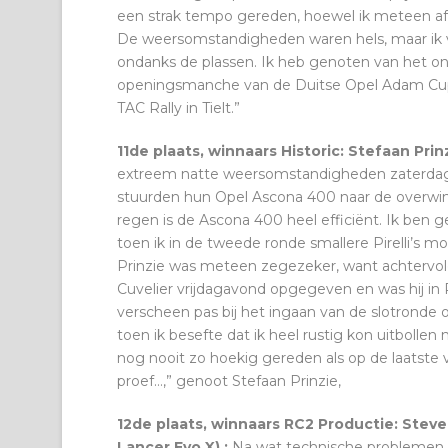
een strak tempo gereden, hoewel ik meteen af
De weersomstandigheden waren hels, maar ik v
ondanks de plassen. Ik heb genoten van het o
openingsmanche van de Duitse Opel Adam Cup, 
TAC Rally in Tielt.”
11de plaats, winnaars Historic: Stefaan Pr
extreem natte weersomstandigheden zaterdag, 
stuurden hun Opel Ascona 400 naar de overwinn
regen is de Ascona 400 heel efficiënt. Ik ben 
toen ik in de tweede ronde smallere Pirelli’s m
Prinzie was meteen zegezeker, want achtervolge
Cuvelier vrijdagavond opgegeven en was hij in R
verscheen pas bij het ingaan van de slotronde 
toen ik besefte dat ik heel rustig kon uitbollen n
nog nooit zo hoekig gereden als op de laatste v
proef…,” genoot Stefaan Prinzie,
12de plaats, winnaars RC2 Productie: Steve 
Lancer Evo X) :
Na wat technische problemen 