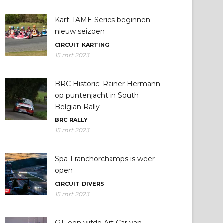
Kart: IAME Series beginnen
nieuw seizoen
CIRCUIT
KARTING
15 mrt 2023
BRC Historic: Rainer Hermann
op puntenjacht in South
Belgian Rally
BRC
RALLY
15 mrt 2023
Spa-Franchorchamps is weer
open
CIRCUIT
DIVERS
15 mrt 2023
GT: een vijfde Art Car van