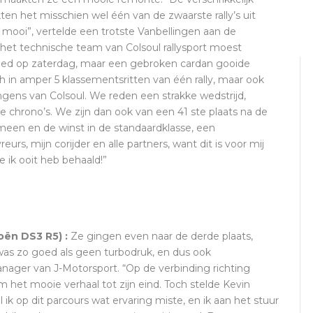
en het misschien wel één van de zwaarste rally’s uit
o mooi”, vertelde een trotste Vanbellingen aan de
het technische team van Colsoul rallysport moest
oed op zaterdag, maar een gebroken cardan gooide
 in amper 5 klassementsritten van één rally, maar ook
ongens van Colsoul. We reden een strakke wedstrijd,
 chrono’s. We zijn dan ook van een 41 ste plaats na de
een en de winst in de standaardklasse, een
rs, mijn corijder en alle partners, want dit is voor mij
e ik ooit heb behaald!”
oën DS3 R5) :
Ze gingen even naar de derde plaats,
as zo goed als geen turbodruk, en dus ook
ager van J-Motorsport. “Op de verbinding richting
m het mooie verhaal tot zijn eind. Toch stelde Kevin
k op dit parcours wat ervaring miste, en ik aan het stuur