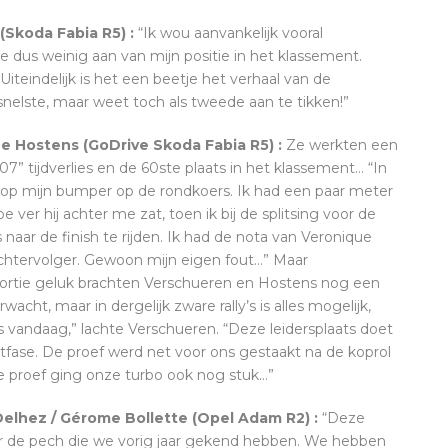
 (Skoda Fabia R5) :
“Ik wou aanvankelijk vooral
dus weinig aan van mijn positie in het klassement.
iteindelijk is het een beetje het verhaal van de
snelste, maar weet toch als tweede aan te tikken!”
ue Hostens (GoDrive Skoda Fabia R5) :
Ze werkten een
07” tijdverlies en de 60ste plaats in het klassement… “In
a op mijn bumper op de rondkoers. Ik had een paar meter
 ver hij achter me zat, toen ik bij de splitsing voor de
s naar de finish te rijden. Ik had de nota van Veronique
chtervolger. Gewoon mijn eigen fout…” Maar
portie geluk brachten Verschueren en Hostens nog een
cht, maar in dergelijk zware rally’s is alles mogelijk,
s vandaag,” lachte Verschueren. “Deze leidersplaats doet
otfase. De proef werd net voor ons gestaakt na de koprol
e proef ging onze turbo ook nog stuk…”
Delhez / Gérome Bollette (Opel Adam R2) :
“Deze
oor de pech die we vorig jaar gekend hebben. We hebben