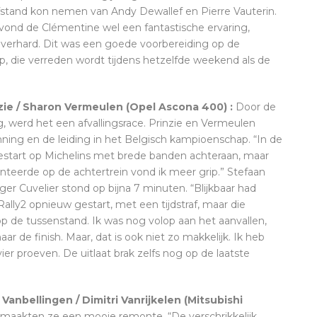
stand kon nemen van Andy Dewallef en Pierre Vauterin.
ond de Clémentine wel een fantastische ervaring,
nverhard. Dit was een goede voorbereiding op de
die verreden wordt tijdens hetzelfde weekend als de
inzie / Sharon Vermeulen (Opel Ascona 400) :
Door de
werd het een afvallingsrace. Prinzie en Vermeulen
ing en de leiding in het Belgisch kampioenschap. “In de
gestart op Michelins met brede banden achteraan, maar
onteerde op de achtertrein vond ik meer grip.” Stefaan
r Cuvelier stond op bijna 7 minuten. “Blijkbaar had
ally2 opnieuw gestart, met een tijdstraf, maar die
op de tussenstand. Ik was nog volop aan het aanvallen,
aar de finish. Maar, dat is ook niet zo makkelijk. Ik heb
ier proeven. De uitlaat brak zelfs nog op de laatste
Vanbellingen / Dimitri Vanrijkelen (Mitsubishi
maakten ze een mooie remonte. “De verschrikkelijk