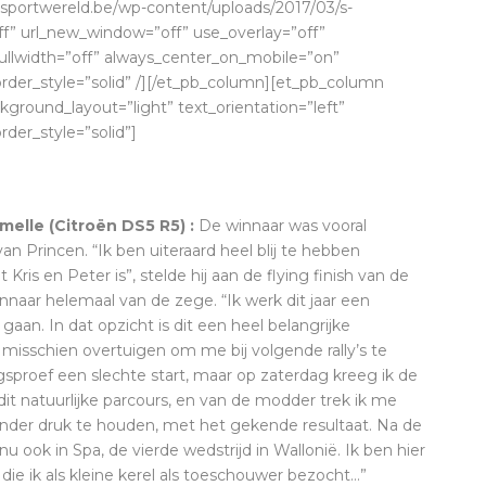
osportwereld.be/wp-content/uploads/2017/03/s-
f” url_new_window=”off” use_overlay=”off”
e_fullwidth=”off” always_center_on_mobile=”on”
border_style=”solid” /][/et_pb_column][et_pb_column
kground_layout=”light” text_orientation=”left”
rder_style=”solid”]
lmelle (Citroën DS5 R5) :
De winnaar was vooral
n Princen. “Ik ben uiteraard heel blij te hebben
is en Peter is”, stelde hij aan de flying finish van de
nnaar helemaal van de zege. “Ik werk dit jaar een
gaan. In dat opzicht is dit een heel belangrijke
 misschien overtuigen om me bij volgende rally’s te
gsproef een slechte start, maar op zaterdag kreeg ik de
t natuurlijke parcours, en van de modder trek ik me
s onder druk te houden, met het gekende resultaat. Na de
u ook in Spa, de vierde wedstrijd in Wallonië. Ik ben hier
n die ik als kleine kerel als toeschouwer bezocht…”