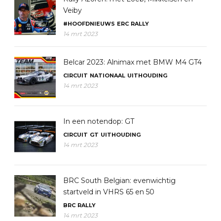
Veiby
#HOOFDNIEUWS
ERC
RALLY
14 mrt 2023
Belcar 2023: Alnimax met BMW M4 GT4
CIRCUIT
NATIONAAL
UITHOUDING
14 mrt 2023
In een notendop: GT
CIRCUIT
GT
UITHOUDING
14 mrt 2023
BRC South Belgian: evenwichtig
startveld in VHRS 65 en 50
BRC
RALLY
14 mrt 2023