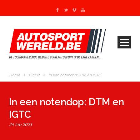
Home
>
Circuit
>
In een notendop: DTM en IGTC
In een notendop: DTM en
IGTC
24 feb 2023