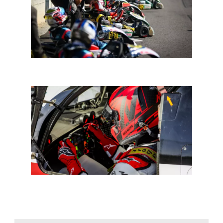
In een notendop: GT World, karting en BGDC
In een notendop: HR-nieuws uit de autosport