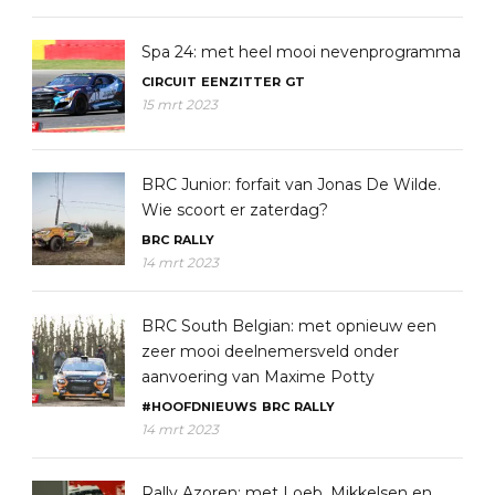
Spa 24: met heel mooi nevenprogramma
CIRCUIT
EENZITTER
GT
15 mrt 2023
BRC Junior: forfait van Jonas De Wilde.
Wie scoort er zaterdag?
BRC
RALLY
14 mrt 2023
BRC South Belgian: met opnieuw een
zeer mooi deelnemersveld onder
aanvoering van Maxime Potty
#HOOFDNIEUWS
BRC
RALLY
14 mrt 2023
Rally Azoren: met Loeb, Mikkelsen en