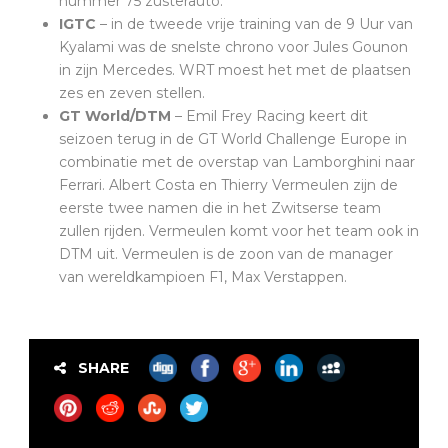
nummer 75 zusterauto.
IGTC
– in de tweede vrije training van de 9 Uur van
Kyalami was de snelste chrono voor Jules Gounon
in zijn Mercedes. WRT moest het met de plaatsen
zes en zeven stellen.
GT World/DTM
– Emil Frey Racing keert dit
seizoen terug in de GT World Challenge Europe in
combinatie met de overstap van Lamborghini naar
Ferrari. Albert Costa en Thierry Vermeulen zijn de
eerste twee namen die in het Zwitserse team
zullen rijden. Vermeulen komt voor het team ook in
DTM uit. Vermeulen is de zoon van de manager
van wereldkampioen F1, Max Verstappen.
SHARE