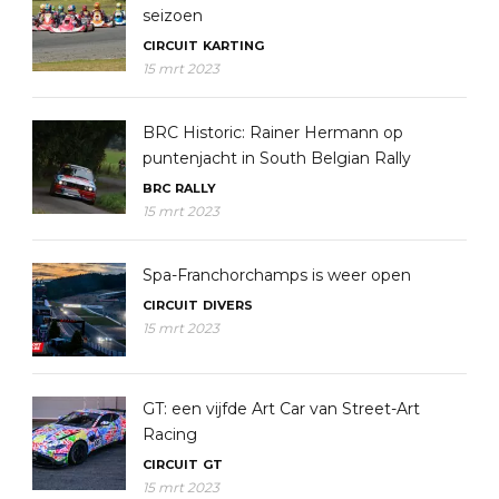
seizoen
CIRCUIT
KARTING
15 mrt 2023
BRC Historic: Rainer Hermann op
puntenjacht in South Belgian Rally
BRC
RALLY
15 mrt 2023
Spa-Franchorchamps is weer open
CIRCUIT
DIVERS
15 mrt 2023
GT: een vijfde Art Car van Street-Art
Racing
CIRCUIT
GT
15 mrt 2023