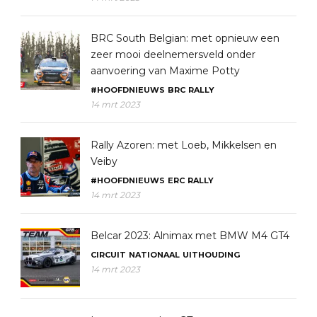
BRC South Belgian: met opnieuw een
zeer mooi deelnemersveld onder
aanvoering van Maxime Potty
#HOOFDNIEUWS
BRC
RALLY
14 mrt 2023
Rally Azoren: met Loeb, Mikkelsen en
Veiby
#HOOFDNIEUWS
ERC
RALLY
14 mrt 2023
Belcar 2023: Alnimax met BMW M4 GT4
CIRCUIT
NATIONAAL
UITHOUDING
14 mrt 2023