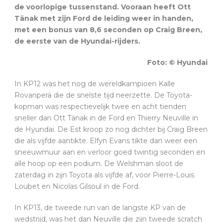
de voorlopige tussenstand. Vooraan heeft Ott
Tänak met zijn Ford de leiding weer in handen,
met een bonus van 8,6 seconden op Craig Breen,
de eerste van de Hyundai-rijders.
Foto: © Hyundai
In KP12 was het nog de wereldkampioen Kalle
Rovanperä die de snelste tijd neerzette. De Toyota-
kopman was respectievelijk twee en acht tienden
sneller dan Ott Tänak in de Ford en Thierry Neuville in
de Hyundai. De Est kroop zo nog dichter bij Craig Breen
die als vijfde aantikte. Elfyn Evans tikte dan weer een
sneeuwmuur aan en verloor goed twintig seconden en
alle hoop op een podium. De Welshman sloot de
zaterdag in zijn Toyota als vijfde af, voor Pierre-Louis
Loubet en Nicolas Gilsoul in de Ford.
In KP13, de tweede run van de langste KP van de
wedstrijd, was het dan Neuville die zijn tweede scratch