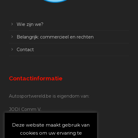
Wie zijn we?
Belangrijk: commercieel en rechten
Contact
Contactinformatie
Autosportwereld.be is eigendom van:
JODI Comm V.
BE 0.680.837.852
Nijverheidsstraat 70
Deze website maakt gebruik van
2160 Wommelgem
cookies om uw ervaring te