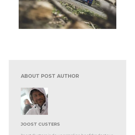
BRC South Belgian: evenwichtig startveld in VHRS 65
en 50
ABOUT POST AUTHOR
JOOST CUSTERS