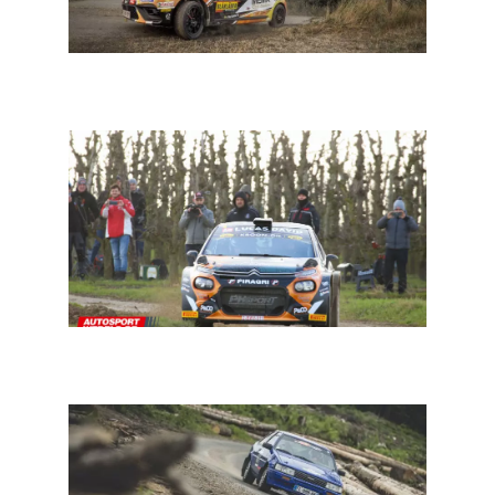
BRC Junior: forfait van Jonas De Wilde. Wie scoort er
zaterdag?
BRC South Belgian: met opnieuw een zeer mooi
deelnemersveld onder aanvoering van Maxime Potty