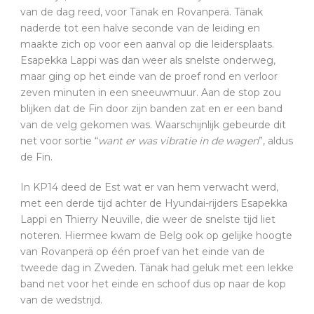
van de dag reed, voor Tänak en Rovanperä. Tänak
naderde tot een halve seconde van de leiding en
maakte zich op voor een aanval op die leidersplaats.
Esapekka Lappi was dan weer als snelste onderweg,
maar ging op het einde van de proef rond en verloor
zeven minuten in een sneeuwmuur. Aan de stop zou
blijken dat de Fin door zijn banden zat en er een band
van de velg gekomen was. Waarschijnlijk gebeurde dit
net voor sortie “
want er was vibratie in de wagen
”, aldus
de Fin.
In KP14 deed de Est wat er van hem verwacht werd,
met een derde tijd achter de Hyundai-rijders Esapekka
Lappi en Thierry Neuville, die weer de snelste tijd liet
noteren. Hiermee kwam de Belg ook op gelijke hoogte
van Rovanperä op één proef van het einde van de
tweede dag in Zweden. Tänak had geluk met een lekke
band net voor het einde en schoof dus op naar de kop
van de wedstrijd.