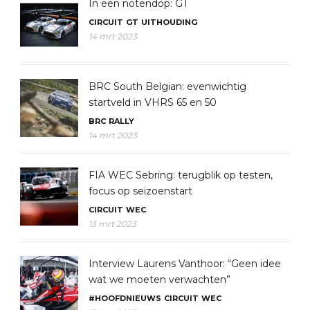
In een notendop: GT
CIRCUIT
GT
UITHOUDING
14 mrt 2023
BRC South Belgian: evenwichtig
startveld in VHRS 65 en 50
BRC
RALLY
14 mrt 2023
FIA WEC Sebring: terugblik op testen,
focus op seizoenstart
CIRCUIT
WEC
13 mrt 2023
Interview Laurens Vanthoor: “Geen idee
wat we moeten verwachten”
#HOOFDNIEUWS
CIRCUIT
WEC