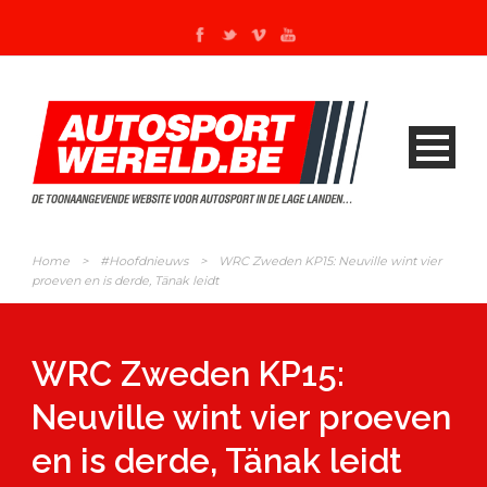
Home
>
#Hoofdnieuws
>
WRC Zweden KP15: Neuville wint vier
proeven en is derde, Tänak leidt
WRC Zweden KP15:
Neuville wint vier proeven
en is derde, Tänak leidt