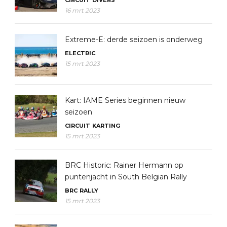
CIRCUIT
DIVERS
16 mrt 2023
Extreme-E: derde seizoen is onderweg
ELECTRIC
15 mrt 2023
Kart: IAME Series beginnen nieuw
seizoen
CIRCUIT
KARTING
15 mrt 2023
BRC Historic: Rainer Hermann op
puntenjacht in South Belgian Rally
BRC
RALLY
15 mrt 2023