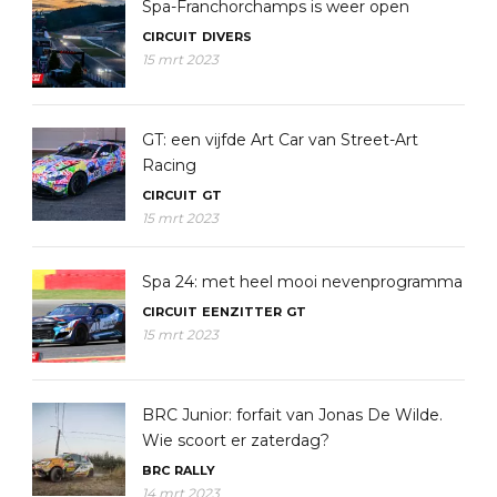
Spa-Franchorchamps is weer open
CIRCUIT
DIVERS
15 mrt 2023
GT: een vijfde Art Car van Street-Art
Racing
CIRCUIT
GT
15 mrt 2023
Spa 24: met heel mooi nevenprogramma
CIRCUIT
EENZITTER
GT
15 mrt 2023
BRC Junior: forfait van Jonas De Wilde.
Wie scoort er zaterdag?
BRC
RALLY
14 mrt 2023