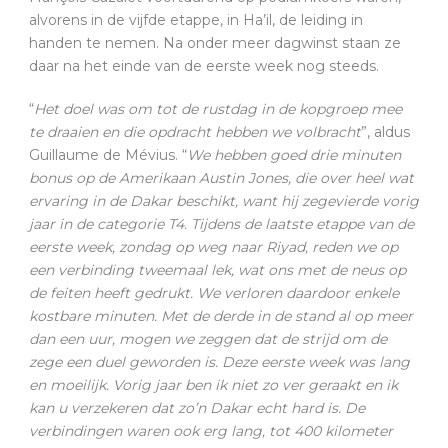
alvorens in de vijfde etappe, in Ha’il, de leiding in
handen te nemen. Na onder meer dagwinst staan ze
daar na het einde van de eerste week nog steeds.
“
Het doel was om tot de rustdag in de kopgroep mee
te draaien en die opdracht hebben we volbracht
”, aldus
Guillaume de Mévius. “
We hebben goed drie minuten
bonus op de Amerikaan Austin Jones, die over heel wat
ervaring in de Dakar beschikt, want hij zegevierde vorig
jaar in de categorie T4. Tijdens de laatste etappe van de
eerste week, zondag op weg naar Riyad, reden we op
een verbinding tweemaal lek, wat ons met de neus op
de feiten heeft gedrukt. We verloren daardoor enkele
kostbare minuten. Met de derde in de stand al op meer
dan een uur, mogen we zeggen dat de strijd om de
zege een duel geworden is. Deze eerste week was lang
en moeilijk. Vorig jaar ben ik niet zo ver geraakt en ik
kan u verzekeren dat zo’n Dakar echt hard is. De
verbindingen waren ook erg lang, tot 400 kilometer