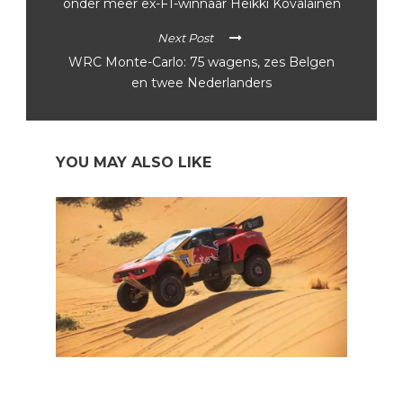
onder meer ex-F1-winnaar Heikki Kovalainen
Next Post
WRC Monte-Carlo: 75 wagens, zes Belgen
en twee Nederlanders
YOU MAY ALSO LIKE
Dakar 2023: Loeb voor zijn zesde, Al-Attiyah op weg
naar zege