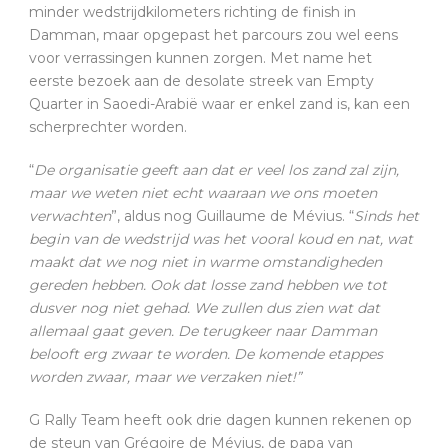
minder wedstrijdkilometers richting de finish in
Damman, maar opgepast het parcours zou wel eens
voor verrassingen kunnen zorgen. Met name het
eerste bezoek aan de desolate streek van Empty
Quarter in Saoedi-Arabië waar er enkel zand is, kan een
scherprechter worden.
“
De organisatie geeft aan dat er veel los zand zal zijn,
maar we weten niet echt waaraan we ons moeten
verwachten
”, aldus nog Guillaume de Mévius. “
Sinds het
begin van de wedstrijd was het vooral koud en nat, wat
maakt dat we nog niet in warme omstandigheden
gereden hebben. Ook dat losse zand hebben we tot
dusver nog niet gehad. We zullen dus zien wat dat
allemaal gaat geven. De terugkeer naar Damman
belooft erg zwaar te worden. De komende etappes
worden zwaar, maar we verzaken niet!”
G Rally Team heeft ook drie dagen kunnen rekenen op
de steun van Grégoire de Mévius, de papa van