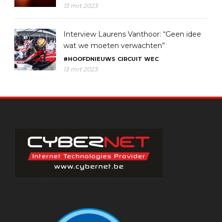
13 mrt 2023
Interview Laurens Vanthoor: “Geen idee
wat we moeten verwachten”
#HOOFDNIEUWS
CIRCUIT
WEC
13 mrt 2023