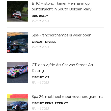
BRC Historic: Rainer Hermann op
puntenjacht in South Belgian Rally
BRC
RALLY
15 mrt 2023
Spa-Franchorchamps is weer open
CIRCUIT
DIVERS
15 mrt 2023
GT: een vijfde Art Car van Street-Art
Racing
CIRCUIT
GT
15 mrt 2023
Spa 24: met heel mooi nevenprogramma
CIRCUIT
EENZITTER
GT
15 mrt 2023