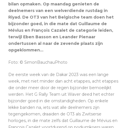
bilan opmaken. Op maandag genieten de
deelnemers van een welverdiende rustdag in
Riyad. De OT3 van het Belgische team doen het
bijzonder goed, in die mate dat Guillaume de
Mévius en François Cazalet de categorie leiden,
terwijl Eben Basson en Leander Pienaar
ondertussen al naar de zevende plaats zijn
opgeklommen…
Foto: © SimonBauchauPhoto
De eerste week van de Dakar 2023 was een lange
week, met niet minder dan acht etappes, acht etappes
die onder meer door de regen bijzonder bemoeilijkt
werden. Het G Rally Team uit Waver deed het echter
bijzonder goed in die omstandigheden. Op enkele
lekke banden na, iets wat alle deelnemers zijn
tegengekomen, draaiden de OT3 als Zwitserse
horloges, in die mate zelfs dat Guillaume de Mévius en
François Cazalet voortdurend op podiumkoers waren,