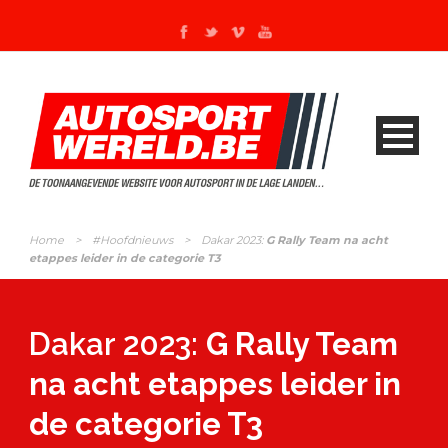
Home
>
#Hoofdnieuws
>
Dakar 2023:
G Rally Team na acht
etappes leider in de categorie T3
Dakar 2023:
G Rally Team
na acht etappes leider in
de categorie T3