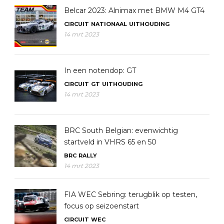
Belcar 2023: Alnimax met BMW M4 GT4
CIRCUIT
NATIONAAL
UITHOUDING
14 mrt 2023
In een notendop: GT
CIRCUIT
GT
UITHOUDING
14 mrt 2023
BRC South Belgian: evenwichtig
startveld in VHRS 65 en 50
BRC
RALLY
14 mrt 2023
FIA WEC Sebring: terugblik op testen,
focus op seizoenstart
CIRCUIT
WEC