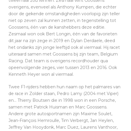
tweemaal zou winnen. Zesmaal wint Goossens
overigens, evenveel als Anthony Kumpen, die echter
door de gekende omstandigheden voorlopig zijn teller
niet op zeven zal kunnen zetten, in tegenstelling tot
Goossens, één van de kanshebbers deze editie.
Zesmaal won ook Bert Longin, één van de favorieten
dit jaar na zijn zege in 2019 en Dylan Derdaele, deed
het ondanks zijn jonge leeftijd ook al viermaal. Hij racet
uiteraard samen met Goossens bij zijn team, Belgium
Racing. Dat team is overigens recordhouder qua
opeenvolgende zeges, vier tussen 2013 en 2016. Ook
Kenneth Heyer won al viermaal.
Twee F1-rijders hebben hun naam op het palmares van
de race in Zolder staan, Pedro Lamy (2004 met Viper)
en… Thierry Boutsen die in 1998 won in een Porsche,
samen met Patrick Huisman en Marc Goossens.
Andere grote autosportnamen zijn Maxime Soulet,
Jean-François Hemroulle, Tim Verbergt, Jan Heylen,
Jeffrey Van Hooydonk, Marc Duez, Laurens Vanthoor,