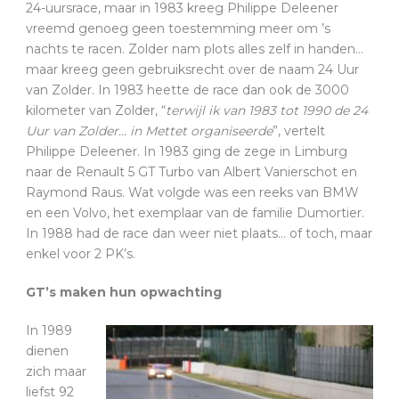
24-uursrace, maar in 1983 kreeg Philippe Deleener
vreemd genoeg geen toestemming meer om ’s
nachts te racen. Zolder nam plots alles zelf in handen…
maar kreeg geen gebruiksrecht over de naam 24 Uur
van Zolder. In 1983 heette de race dan ook de 3000
kilometer van Zolder, “
terwijl ik van 1983 tot 1990 de 24
Uur van Zolder… in Mettet organiseerde
”, vertelt
Philippe Deleener. In 1983 ging de zege in Limburg
naar de Renault 5 GT Turbo van Albert Vanierschot en
Raymond Raus. Wat volgde was een reeks van BMW
en een Volvo, het exemplaar van de familie Dumortier.
In 1988 had de race dan weer niet plaats… of toch, maar
enkel voor 2 PK’s.
GT’s maken hun opwachting
In 1989
dienen
zich maar
liefst 92