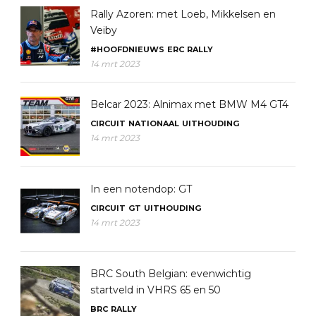
Rally Azoren: met Loeb, Mikkelsen en
Veiby
#HOOFDNIEUWS
ERC
RALLY
14 mrt 2023
Belcar 2023: Alnimax met BMW M4 GT4
CIRCUIT
NATIONAAL
UITHOUDING
14 mrt 2023
In een notendop: GT
CIRCUIT
GT
UITHOUDING
14 mrt 2023
BRC South Belgian: evenwichtig
startveld in VHRS 65 en 50
BRC
RALLY