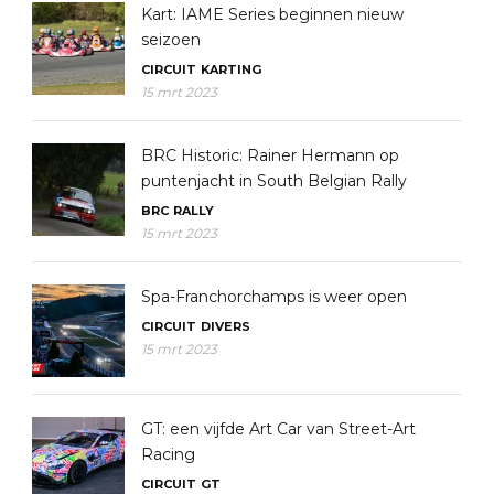
Kart: IAME Series beginnen nieuw
seizoen
CIRCUIT
KARTING
15 mrt 2023
BRC Historic: Rainer Hermann op
puntenjacht in South Belgian Rally
BRC
RALLY
15 mrt 2023
Spa-Franchorchamps is weer open
CIRCUIT
DIVERS
15 mrt 2023
GT: een vijfde Art Car van Street-Art
Racing
CIRCUIT
GT