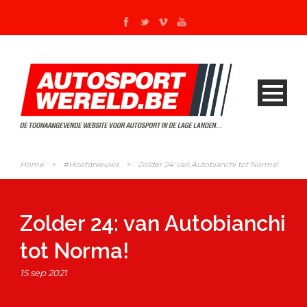
Home
>
#Hoofdnieuws
>
Zolder 24: van Autobianchi tot Norma!
Zolder 24: van Autobianchi
tot Norma!
15 sep 2021