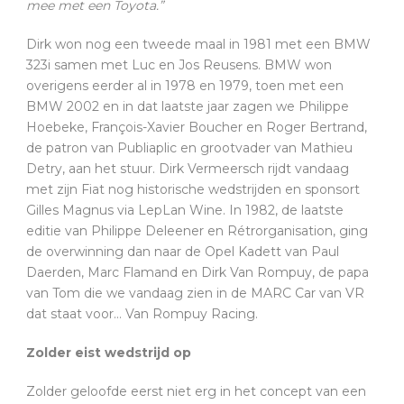
mee met een Toyota.”
Dirk won nog een tweede maal in 1981 met een BMW
323i samen met Luc en Jos Reusens. BMW won
overigens eerder al in 1978 en 1979, toen met een
BMW 2002 en in dat laatste jaar zagen we Philippe
Hoebeke, François-Xavier Boucher en Roger Bertrand,
de patron van Publiaplic en grootvader van Mathieu
Detry, aan het stuur. Dirk Vermeersch rijdt vandaag
met zijn Fiat nog historische wedstrijden en sponsort
Gilles Magnus via LepLan Wine. In 1982, de laatste
editie van Philippe Deleener en Rétrorganisation, ging
de overwinning dan naar de Opel Kadett van Paul
Daerden, Marc Flamand en Dirk Van Rompuy, de papa
van Tom die we vandaag zien in de MARC Car van VR
dat staat voor… Van Rompuy Racing.
Zolder eist wedstrijd op
Zolder geloofde eerst niet erg in het concept van een