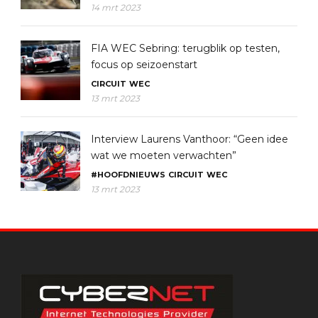
14 mrt 2023
FIA WEC Sebring: terugblik op testen,
focus op seizoenstart
CIRCUIT
WEC
13 mrt 2023
Interview Laurens Vanthoor: “Geen idee
wat we moeten verwachten”
#HOOFDNIEUWS
CIRCUIT
WEC
13 mrt 2023