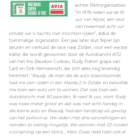
achter Rétrorganisation.
“
In 1976 reden we de 16
uur van Nijvel, een race
van tweemaal acht uur
omdat we ’s nachts niet mochten rijden
”, aldus de
toenmalige organisator. Een jaar later sluit Nijvel zijn
deuren en verhuist de race naar Zolder, voor een eerste
editie die wordt gewonnen door de Autobianchi A112
van het trio Baudoin Corbiau, Rudy Frahm (papa van
Carl) en Dirk Vermeersch, die zich alles nog levendig
herinnert: “
Baudy, de man die de auto klaarstoomde,
had me zien rijden in een Mazda 2 in Zolder en beloofde
me toen een auto om te winnen. Dat was toen een
Autobianchi met 90 paarden. Ik reed 16 uur, want Rudy
was twee meter groot en dat was niet echt handig in
die kleine auto en Beaudy had een handicap als gevolg
van het poliovirus. We reden met drie versnellingen en
remden zo weinig mogelijk. We wonnen met 23 ronden
voorsprong op een Volvo… Marc Duez reed toen ook al