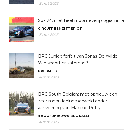
15 mrt 2023
Spa 24: met heel mooi nevenprogramma
CIRCUIT
EENZITTER
GT
15 mrt 2023
BRC Junior: forfait van Jonas De Wilde.
Wie scoort er zaterdag?
BRC
RALLY
14 mrt 2023
BRC South Belgian: met opnieuw een
zeer mooi deelnemersveld onder
aanvoering van Maxime Potty
#HOOFDNIEUWS
BRC
RALLY
14 mrt 2023