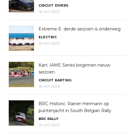
CIRCUIT
DIVERS
16 mrt 2023
Extreme-E: derde seizoen is onderweg
ELECTRIC
15 mrt 2023
Kart: IAME Series beginnen nieuw
seizoen
CIRCUIT
KARTING
15 mrt 2023
BRC Historic: Rainer Hermann op
puntenjacht in South Belgian Rally
BRC
RALLY
15 mrt 2023