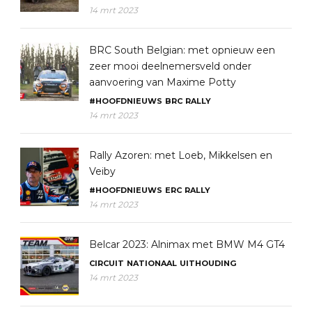
14 mrt 2023
BRC South Belgian: met opnieuw een
zeer mooi deelnemersveld onder
aanvoering van Maxime Potty
#HOOFDNIEUWS
BRC
RALLY
14 mrt 2023
Rally Azoren: met Loeb, Mikkelsen en
Veiby
#HOOFDNIEUWS
ERC
RALLY
14 mrt 2023
Belcar 2023: Alnimax met BMW M4 GT4
CIRCUIT
NATIONAAL
UITHOUDING
14 mrt 2023