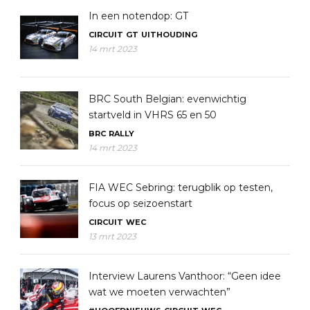
In een notendop: GT
CIRCUIT
GT
UITHOUDING
14 mrt 2023
BRC South Belgian: evenwichtig
startveld in VHRS 65 en 50
BRC
RALLY
14 mrt 2023
FIA WEC Sebring: terugblik op testen,
focus op seizoenstart
CIRCUIT
WEC
13 mrt 2023
Interview Laurens Vanthoor: “Geen idee
wat we moeten verwachten”