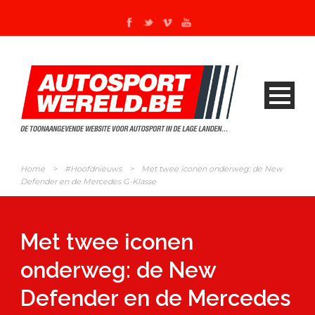
Home
>
#Hoofdnieuws
>
Met twee iconen onderweg: de New
Defender en de Mercedes G-Klasse
Met twee iconen
onderweg: de New
Defender en de Mercedes