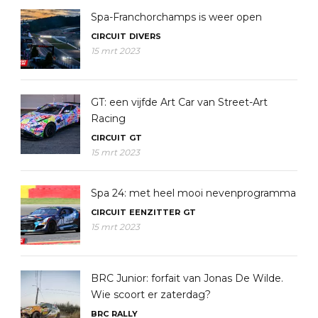
Spa-Franchorchamps is weer open
CIRCUIT
DIVERS
15 mrt 2023
GT: een vijfde Art Car van Street-Art
Racing
CIRCUIT
GT
15 mrt 2023
Spa 24: met heel mooi nevenprogramma
CIRCUIT
EENZITTER
GT
15 mrt 2023
BRC Junior: forfait van Jonas De Wilde.
Wie scoort er zaterdag?
BRC
RALLY