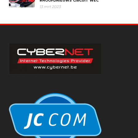
#HOOFDNIEUWS
CIRCUIT
WEC
13 mrt 2023