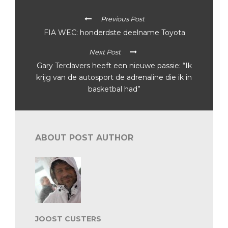
Previous Post
FIA WEC: honderdste deelname Toyota
Next Post
Gary Terclavers heeft een nieuwe passie: “Ik
krijg van de autosport de adrenaline die ik in
basketbal had”
ABOUT POST AUTHOR
JOOST CUSTERS