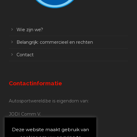
Wie zijn we?
Belangrijk: commercieel en rechten
Contact
Contactinformatie
Autosportwereld.be is eigendom van:
JODI Comm V.
BE 0.680.837.852
Nijverheidsstraat 70
Deze website maakt gebruik van
2160 Wommelgem