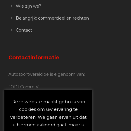
Wie zijn we?
Belangrijk: commercieel en rechten
Contact
Contactinformatie
Autosportwereld.be is eigendom van:
JODI Comm V.
BE 0.680.837.852
Nijverheidsstraat 70
Deze website maakt gebruik van
2160 Wommelgem
cookies om uw ervaring te
verbeteren. We gaan ervan uit dat
Autosportwereld.be:
u hiermee akkoord gaat, maar u
Redactie:
joost@autosportwereld.be