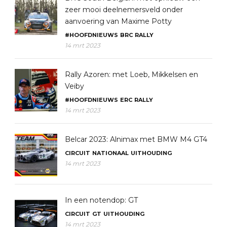
zeer mooi deelnemersveld onder
aanvoering van Maxime Potty
#HOOFDNIEUWS
BRC
RALLY
14 mrt 2023
Rally Azoren: met Loeb, Mikkelsen en
Veiby
#HOOFDNIEUWS
ERC
RALLY
14 mrt 2023
Belcar 2023: Alnimax met BMW M4 GT4
CIRCUIT
NATIONAAL
UITHOUDING
14 mrt 2023
In een notendop: GT
CIRCUIT
GT
UITHOUDING
14 mrt 2023