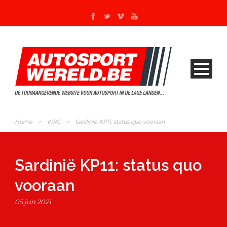
Home
>
WRC
>
Sardinië KP11: status quo vooraan
Sardinië KP11: status quo
vooraan
05 jun 2021