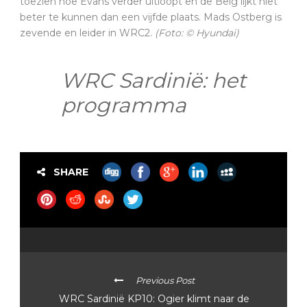
toezien hoe Evans verder uitloopt en de Belg lijkt niet
beter te kunnen dan een vijfde plaats. Mads Ostberg is
zevende en leider in WRC2.
(Foto: © Hyundai)
WRC Sardinië: het
programma
SHARE
Previous Post
WRC Sardinië KP10: Ogier klimt naar de