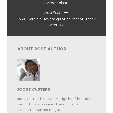
tweede plaats
Next Post
WRC Sardinië: Toyota grijpt de macht, Tänak
weer out
ABOUT POST AUTHOR
JOOST CUSTERS
Joost Custers is de voormalige hoofdredacteur
van Turbo Magazine en besloot na het
stopzetten van het magazine