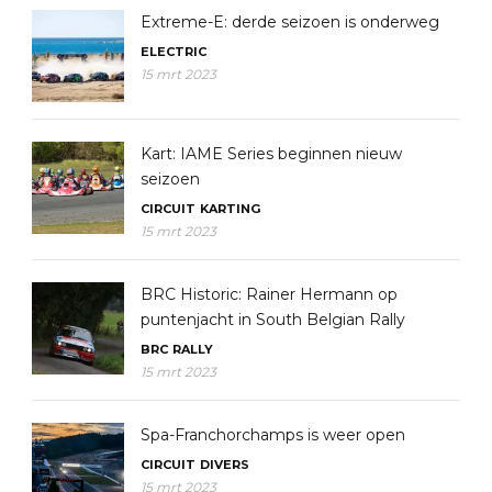
Extreme-E: derde seizoen is onderweg
ELECTRIC
15 mrt 2023
Kart: IAME Series beginnen nieuw
seizoen
CIRCUIT
KARTING
15 mrt 2023
BRC Historic: Rainer Hermann op
puntenjacht in South Belgian Rally
BRC
RALLY
15 mrt 2023
Spa-Franchorchamps is weer open
CIRCUIT
DIVERS
15 mrt 2023