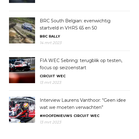
BRC South Belgian: evenwichtig
startveld in VHRS 65 en 50
BRC
RALLY
14 mrt 2023
FIA WEC Sebring: terugblik op testen,
focus op seizoenstart
CIRCUIT
WEC
13 mrt 2023
Interview Laurens Vanthoor: “Geen idee
wat we moeten verwachten”
#HOOFDNIEUWS
CIRCUIT
WEC
13 mrt 2023