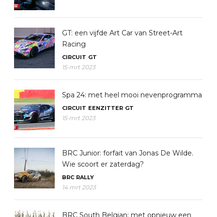
GT: een vijfde Art Car van Street-Art
Racing
CIRCUIT
GT
15 mrt 2023
Spa 24: met heel mooi nevenprogramma
CIRCUIT
EENZITTER
GT
15 mrt 2023
BRC Junior: forfait van Jonas De Wilde.
Wie scoort er zaterdag?
BRC
RALLY
14 mrt 2023
BRC South Belgian: met opnieuw een