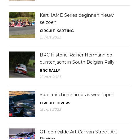
Kart: IAME Series beginnen nieuw
seizoen
CIRCUIT
KARTING
15 mrt 2023
BRC Historic: Rainer Hermann op
puntenjacht in South Belgian Rally
BRC
RALLY
15 mrt 2023
Spa-Franchorchamps is weer open
CIRCUIT
DIVERS
15 mrt 2023
GT: een vijfde Art Car van Street-Art
Racing