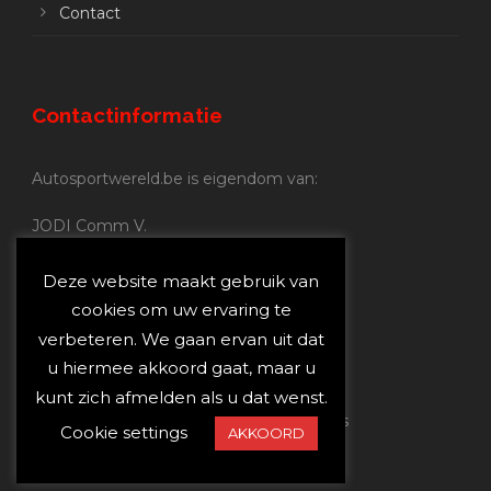
Contact
Contactinformatie
Autosportwereld.be is eigendom van:
JODI Comm V.
BE 0.680.837.852
Nijverheidsstraat 70
Deze website maakt gebruik van
2160 Wommelgem
cookies om uw ervaring te
verbeteren. We gaan ervan uit dat
Autosportwereld.be:
u hiermee akkoord gaat, maar u
Redactie:
joost@autosportwereld.be
kunt zich afmelden als u dat wenst.
Verantwoordelijke uitgever: Joost Custers
Cookie settings
AKKOORD