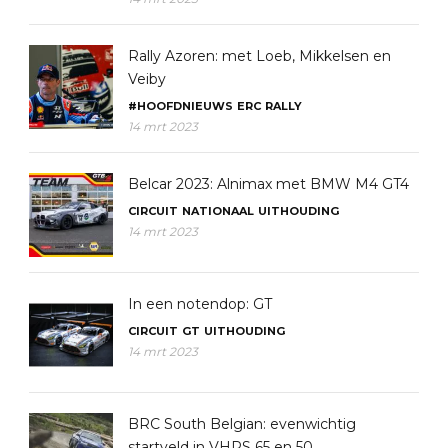
Rally Azoren: met Loeb, Mikkelsen en
Veiby
#HOOFDNIEUWS
ERC
RALLY
14 mrt 2023
Belcar 2023: Alnimax met BMW M4 GT4
CIRCUIT
NATIONAAL
UITHOUDING
14 mrt 2023
In een notendop: GT
CIRCUIT
GT
UITHOUDING
14 mrt 2023
BRC South Belgian: evenwichtig
startveld in VHRS 65 en 50