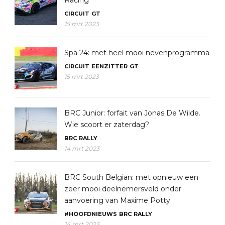
CIRCUIT
GT
15 mrt 2023
Spa 24: met heel mooi nevenprogramma
CIRCUIT
EENZITTER
GT
15 mrt 2023
BRC Junior: forfait van Jonas De Wilde.
Wie scoort er zaterdag?
BRC
RALLY
14 mrt 2023
BRC South Belgian: met opnieuw een
zeer mooi deelnemersveld onder
aanvoering van Maxime Potty
#HOOFDNIEUWS
BRC
RALLY
14 mrt 2023