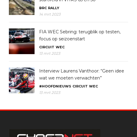
BRC
RALLY
14 mrt 2023
FIA WEC Sebring: terugblik op testen,
focus op seizoenstart
CIRCUIT
WEC
13 mrt 2023
Interview Laurens Vanthoor: “Geen idee
wat we moeten verwachten”
#HOOFDNIEUWS
CIRCUIT
WEC
13 mrt 2023