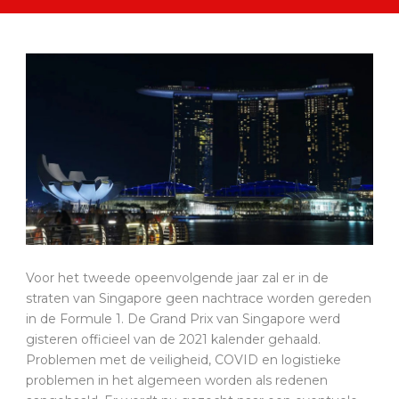
Voor het tweede opeenvolgende jaar zal er in de
straten van Singapore geen nachtrace worden gereden
in de Formule 1. De Grand Prix van Singapore werd
gisteren officieel van de 2021 kalender gehaald.
Problemen met de veiligheid, COVID en logistieke
problemen in het algemeen worden als redenen