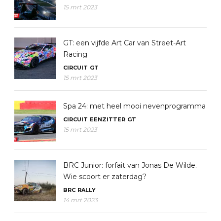
15 mrt 2023
GT: een vijfde Art Car van Street-Art
Racing
CIRCUIT
GT
15 mrt 2023
Spa 24: met heel mooi nevenprogramma
CIRCUIT
EENZITTER
GT
15 mrt 2023
BRC Junior: forfait van Jonas De Wilde.
Wie scoort er zaterdag?
BRC
RALLY
14 mrt 2023