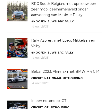
BRC South Belgian: met opnieuw een
zeer mooi deelnemersveld onder
aanvoering van Maxime Potty
#HOOFDNIEUWS
BRC
RALLY
14 mrt 2023
Rally Azoren: met Loeb, Mikkelsen en
Veiby
#HOOFDNIEUWS
ERC
RALLY
14 mrt 2023
Belcar 2023: Alnimax met BMW M4 GT4
CIRCUIT
NATIONAAL
UITHOUDING
14 mrt 2023
In een notendop: GT
CIRCUIT
GT
UITHOUDING