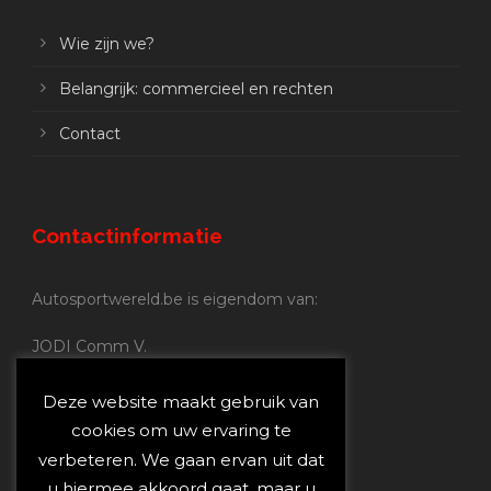
Wie zijn we?
Belangrijk: commercieel en rechten
Contact
Contactinformatie
Autosportwereld.be is eigendom van:
JODI Comm V.
BE 0.680.837.852
Nijverheidsstraat 70
Deze website maakt gebruik van
2160 Wommelgem
cookies om uw ervaring te
verbeteren. We gaan ervan uit dat
Autosportwereld.be:
u hiermee akkoord gaat, maar u