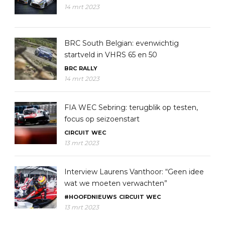
14 mrt 2023
BRC South Belgian: evenwichtig
startveld in VHRS 65 en 50
BRC
RALLY
14 mrt 2023
FIA WEC Sebring: terugblik op testen,
focus op seizoenstart
CIRCUIT
WEC
13 mrt 2023
Interview Laurens Vanthoor: “Geen idee
wat we moeten verwachten”
#HOOFDNIEUWS
CIRCUIT
WEC
13 mrt 2023