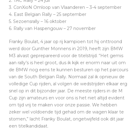
2. TAC Rally – 24 juli
3. ConXioN Omloop van Vlaanderen – 3-4 september
4. East Belgian Rally – 25 september
5. Sezoensrally – 16 oktober
6. Rally van Haspengouw – 27 november
Franky Boulat, 4 jaar op rij kampioen tot hij onttroond
werd door Gunther Monnens in 2019, heeft zijn BMW
M3 alvast geprepareerd voor de titelstrijd. “Het gemis
aan rally’s is heel groot, dus ik kijk er enorm naar uit om
de BMW nog eens te kunnen besturen op het parcours
van de South Belgian Rally. Normaal zal ik opnieuw de
volledige Cup rijden, al volgen de wedstrijden elkaar erg
snel op in dit bijzonder jaar. De meeste rijders in de M
Cup zijn amateurs en voor ons is het niet altijd evident
om tijd vrij te maken voor onze passie. We hebben
zeker wel voldoende tijd gehad om de wagen klaar te
stomen,” lacht Franky Boulat, ongetwijfeld ook dit jaar
een titelkandidaat.