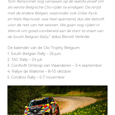
Tom Rensonnet nog verrassen op de laatste proef om
als eerste Belgische Clio-rijder te eindigen. De strijd
met de andere Belgen, waaronder ook Gilles Pyck
en Niels Reynvoet, was heel spannend, dus dat belooft
voor de rest van het seizoen. We gaan nog rijden in
Wervik om goed voorbereid aan de start te staan van
de South Belgian Rally,
” aldus Benoît Verlinde.
De kalender van de Clio Trophy Belgium:
1. South Belgian Rally – 26 juni
2. TAC Rally – 24 juli
3. ConXioN Omloop van Vlaanderen – 3-4 september
4. Rallye de Wallonie – 8-10 oktober
5. Condroz Rally – 5-7 november