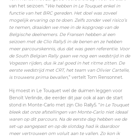
van het seizoen. “
We hebben in Le Touquet enkel in
functie van het BRC gereden. Het doel was zoveel
mogelijk ervaring op te doen. Zelfs zonder veel risico’s
te nemen, draaiden we mee in de kopgroep van de
Belgische deelnemers. De Fransen hebben al een
seizoen met de Clio Rally5 in de benen en ze hebben
meer parcourskennis, dus dat was geen referentie. Voor
de South Belgian Rally gaan we nog een wedstrijd in de
Vogezen rijden, dus ik zal goed in het ritme zitten. De
eerste wedstrijd met CRT, het team van Olivier Cartelle,
is trouwens prima bevallen,
” vertelt Tom Rensonnet.
Hij moest in Le Touquet wel de duimen leggen voor
Benoît Verlinde, die eerder dit jaar ook al aan de start
stond in Monte-Carlo met zijn Clio Rally5. “
In Le Touquet
bleek dat onze afstellingen van Monte-Carlo niet ideaal
waren op dit parcours. Na de eerste dag hebben we de
set-up aangepast en op de slotdag had ik daardoor
meer vertrouwen om voluit aan te vallen. Zo kon ik