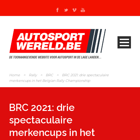
Home
>
Rally
>
BRC
>
BRC 2021: drie spectaculaire
merkencups in het Belgian Rally Championship
BRC 2021: drie
spectaculaire
merkencups in het