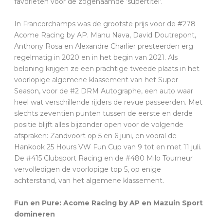
favorieten voor de zogenaamde ‘supertitel’.
In Francorchamps was de grootste prijs voor de #278
Acome Racing by AP. Manu Nava, David Doutrepont,
Anthony Rosa en Alexandre Charlier presteerden erg
regelmatig in 2020 en in het begin van 2021. Als
beloning krijgen ze een prachtige tweede plaats in het
voorlopige algemene klassement van het Super
Season, voor de #2 DRM Autographe, een auto waar
heel wat verschillende rijders de revue passeerden. Met
slechts zeventien punten tussen de eerste en derde
positie blijft alles bijzonder open voor de volgende
afspraken: Zandvoort op 5 en 6 juni, en vooral de
Hankook 25 Hours VW Fun Cup van 9 tot en met 11 juli.
De #415 Clubsport Racing en de #480 Milo Tourneur
vervolledigen de voorlopige top 5, op enige
achterstand, van het algemene klassement.
Fun en Pure: Acome Racing by AP en Mazuin Sport
domineren