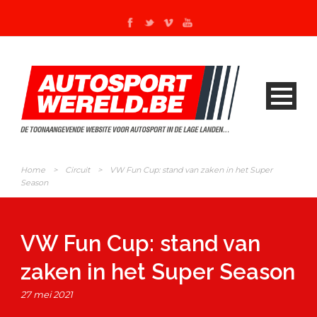
Home
>
Circuit
>
VW Fun Cup: stand van zaken in het Super
Season
VW Fun Cup: stand van
zaken in het Super Season
27 mei 2021