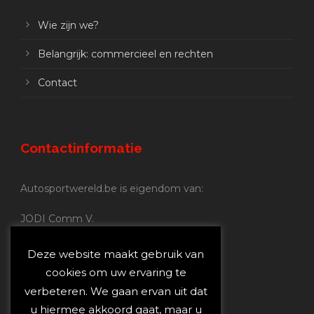
Wie zijn we?
Belangrijk: commercieel en rechten
Contact
Contactinformatie
Autosportwereld.be is eigendom van:
JODI Comm V.
BE 0.680.837.852
Nijverheidsstraat 70
Deze website maakt gebruik van
2160 Wommelgem
cookies om uw ervaring te
verbeteren. We gaan ervan uit dat
Autosportwereld.be:
u hiermee akkoord gaat, maar u
Redactie:
joost@autosportwereld.be