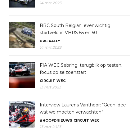
14 mrt 2023
BRC South Belgian: evenwichtig
startveld in VHRS 65 en 50
BRC
RALLY
14 mrt 2023
FIA WEC Sebring: terugblik op testen,
focus op seizoenstart
CIRCUIT
WEC
13 mrt 2023
Interview Laurens Vanthoor: “Geen idee
wat we moeten verwachten”
#HOOFDNIEUWS
CIRCUIT
WEC
13 mrt 2023