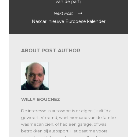
van de partij
Next Post
Nascar: nieuwe Europese kalender
ABOUT POST AUTHOR
WILLY BOUCHEZ
De interesse in autosport is er eigenlijk altijd al
geweest. Vreemd, want niemand van de familie
was mecanicien, of had een garage, of was
betrokken bij autosport. Het gaat me vooral