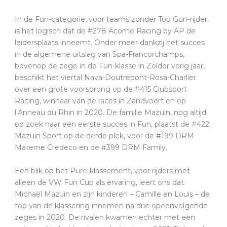
In de Fun-categorie, voor teams zonder Top Gun-rijder,
is het logisch dat de #278 Acome Racing by AP de
leidersplaats inneemt. Onder meer dankzij het succes
in de algemene uitslag van Spa-Francorchamps,
bovenop de zege in de Fun-klasse in Zolder vorig jaar,
beschikt het viertal Nava-Doutrepont-Rosa-Charlier
over een grote voorsprong op de #415 Clubsport
Racing, winnaar van de races in Zandvoort en op
l’Anneau du Rhin in 2020. De familie Mazuin, nog altijd
op zoek naar een eerste succes in Fun, plaatst de #422
Mazuin Sport op de derde plek, voor de #199 DRM
Materne Credeco en de #399 DRM Family.
Een blik op het Pure-klassement, voor rijders met
alleen de VW Fun Cup als ervaring, leert ons dat
Michaël Mazuin en zijn kinderen – Camille en Louis – de
top van de klassering innemen na drie opeenvolgende
zeges in 2020. De rivalen kwamen echter met een