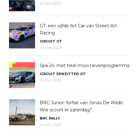
15 mrt 2023
GT: een vijfde Art Car van Street-Art
Racing
CIRCUIT
GT
15 mrt 2023
Spa 24: met heel mooi nevenprogramma
CIRCUIT
EENZITTER
GT
15 mrt 2023
BRC Junior: forfait van Jonas De Wilde.
Wie scoort er zaterdag?
BRC
RALLY
14 mrt 2023