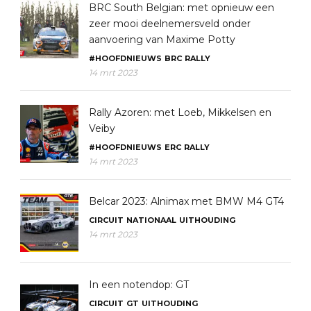
BRC South Belgian: met opnieuw een
zeer mooi deelnemersveld onder
aanvoering van Maxime Potty
#HOOFDNIEUWS
BRC
RALLY
14 mrt 2023
Rally Azoren: met Loeb, Mikkelsen en
Veiby
#HOOFDNIEUWS
ERC
RALLY
14 mrt 2023
Belcar 2023: Alnimax met BMW M4 GT4
CIRCUIT
NATIONAAL
UITHOUDING
14 mrt 2023
In een notendop: GT
CIRCUIT
GT
UITHOUDING