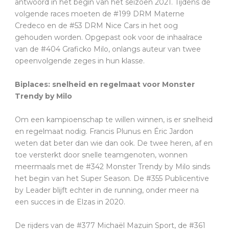
antwoord in het begin van het seizoen 2021. Tijdens de
volgende races moeten de #199 DRM Materne
Credeco en de #53 DRM Nice Cars in het oog
gehouden worden. Opgepast ook voor de inhaalrace
van de #404 Graficko Milo, onlangs auteur van twee
opeenvolgende zeges in hun klasse.
Biplaces: snelheid en regelmaat voor Monster
Trendy by Milo
Om een kampioenschap te willen winnen, is er snelheid
en regelmaat nodig. Francis Plunus en Éric Jardon
weten dat beter dan wie dan ook. De twee heren, af en
toe versterkt door snelle teamgenoten, wonnen
meermaals met de #342 Monster Trendy by Milo sinds
het begin van het Super Season. De #355 Publicentive
by Leader blijft echter in de running, onder meer na
een succes in de Elzas in 2020.
De rijders van de #377 Michaël Mazuin Sport, de #361