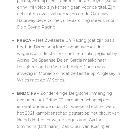
plaats), ziet hij meer toekomst in de Indycar Series
en wil hij volop zijn kansen gaan voor de titel. Zijn
debuut op ovaal zal hij maken op de Gateway
Raceway deze zomer, uiteraard nog steeds voor
Dale Coyne Racing.
FRECA
– Het Zwitserse G‍4 Racing (dat zijn basis
heeft in Barcelona) komt opnieuw met drie
wagens aan de start van het Formula Regional by
Alpine. De Spaanse Belen Garcia maakt haar
terugkeer op Le Castellet. Belen Garcia was
afwezig in Monaco omdat ze testte op Anglesey in
Wales met de W Series.
BRDC F3
– Zonder enige Belgische inmenging
evolueert het Britse F3 kampioenschap bij ons
ietswat onder de radar. Dit weekend echter werd
het 2021 kampioenschap gestart op het circuit van
Brands Hatch. Er waren zeges voor Ayrton
Simmons (Dittmann), Zak O’Sullivan (Carlin) en