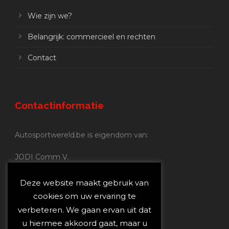
Wie zijn we?
Belangrijk: commercieel en rechten
Contact
Contactinformatie
Autosportwereld.be is eigendom van:
JODI Comm V.
BE 0.680.837.852
Nijverheidsstraat 70
Deze website maakt gebruik van
2160 Wommelgem
cookies om uw ervaring te
verbeteren. We gaan ervan uit dat
Autosportwereld.be:
u hiermee akkoord gaat, maar u
Redactie:
joost@autosportwereld.be