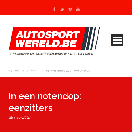
Home
>
Circuit
>
In een notendop: eenzitters
In een notendop:
eenzitters
26 mei 2021