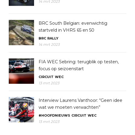
14 mrt 2023
BRC South Belgian: evenwichtig
startveld in VHRS 65 en 50
BRC
RALLY
14 mrt 2023
FIA WEC Sebring: terugblik op testen,
focus op seizoenstart
CIRCUIT
WEC
13 mrt 2023
Interview Laurens Vanthoor: “Geen idee
wat we moeten verwachten”
#HOOFDNIEUWS
CIRCUIT
WEC
13 mrt 2023