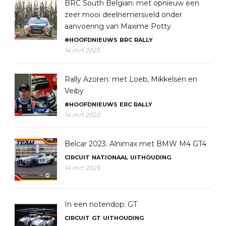
BRC South Belgian: met opnieuw een
zeer mooi deelnemersveld onder
aanvoering van Maxime Potty
#HOOFDNIEUWS
BRC
RALLY
14 mrt 2023
Rally Azoren: met Loeb, Mikkelsen en
Veiby
#HOOFDNIEUWS
ERC
RALLY
14 mrt 2023
Belcar 2023: Alnimax met BMW M4 GT4
CIRCUIT
NATIONAAL
UITHOUDING
14 mrt 2023
In een notendop: GT
CIRCUIT
GT
UITHOUDING