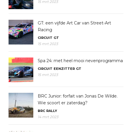
15 mrt 2023
GT: een vijfde Art Car van Street-Art
Racing
CIRCUIT
GT
15 mrt 2023
Spa 24: met heel mooi nevenprogramma
CIRCUIT
EENZITTER
GT
15 mrt 2023
BRC Junior: forfait van Jonas De Wilde.
Wie scoort er zaterdag?
BRC
RALLY
14 mrt 2023