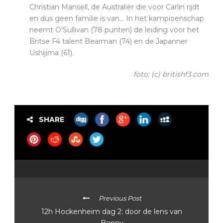
Christian Mansell, de Australiër die voor Carlin rijdt
en dus geen familie is van… In het kampioenschap
neemt O’Sullivan (78 punten) de leiding voor het
Britse F4 talent Bearman (74) en de Japanner
Ushijima (61).
foto: (c) britishf3.com
SHARE
Previous Post
12h Hockenheim dag 2: door de lens van
Benny