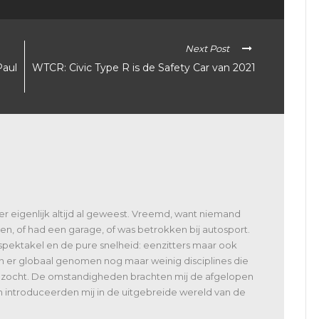
Next Post
Paul
WTCR: Civic Type R is de Safety Car van 2021
 er eigenlijk altijd al geweest. Vreemd, want niemand
en, of had een garage, of was betrokken bij autosport.
spektakel en de pure snelheid: eenzitters maar ook
jn er globaal genomen nog maar weinig disciplines die
bezocht. De omstandigheden brachten mij de afgelopen
n introduceerden mij in de uitgebreide wereld van de