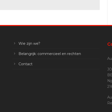
Wie zijn we?
C
Belangrijk: commercieel en rechten
Au
Contact
JO
BE
Ni
2
Au
Re