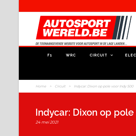
F1
WRC
CIRCUIT
ELEC
Home
>
Circuit
>
Indycar: Dixon op pole voor Indy 500
Indycar: Dixon op pole
24 mei 2021