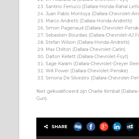
Santino Ferrucci (Dallara-Honda-Rahal Let
Juan Pablo Montoya (Dallara-Chevrolet-Ar
Marco Andretti (Dallara-Honda-Andretti)
Simon Pagenaud (Dallara-Chevrolet-Pensk
Sebastien Bourdais (Dallara-Chevrolet-AJ F
Stefan Wilson (Dallara-Honda-Andretti)
Max Chilton (Dallara-Chevrolet-Carlin)
Dalton Kellett (Dallara-Chevrolet-Foyt)
Sage Karam (Dallara-Chevrolet-Dreyer Rein
Will Power (Dallara-Chevrolet-Penske)
Simona De Silvestro (Dallara-Chevrolet-Pe
Niet gekwalificeerd zijn
Charlie Kimball (Dallar
Gun).
SHARE