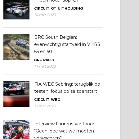
In een notendop: GT
CIRCUIT
GT
UITHOUDING
14 mrt 2023
BRC South Belgian:
evenwichtig startveld in VHRS
65 en 50
BRC
RALLY
14 mrt 2023
FIA WEC Sebring: terugblik op
testen, focus op seizoenstart
CIRCUIT
WEC
13 mrt 2023
Interview Laurens Vanthoor:
“Geen idee wat we moeten
verwachten”