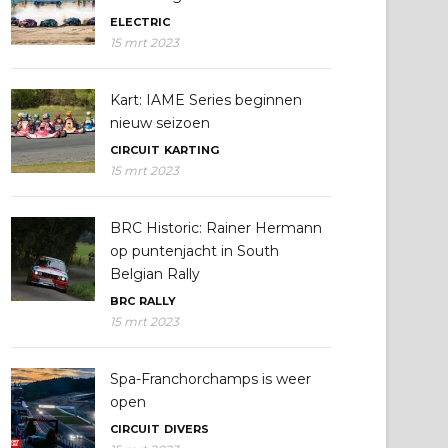
ELECTRIC
15 mrt 2023
Kart: IAME Series beginnen
nieuw seizoen
CIRCUIT
KARTING
15 mrt 2023
BRC Historic: Rainer Hermann
op puntenjacht in South
Belgian Rally
BRC
RALLY
15 mrt 2023
Spa-Franchorchamps is weer
open
CIRCUIT
DIVERS