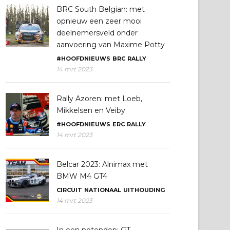
BRC South Belgian: met
opnieuw een zeer mooi
deelnemersveld onder
aanvoering van Maxime Potty
#HOOFDNIEUWS
BRC
RALLY
14 mrt 2023
Rally Azoren: met Loeb,
Mikkelsen en Veiby
#HOOFDNIEUWS
ERC
RALLY
14 mrt 2023
Belcar 2023: Alnimax met
BMW M4 GT4
CIRCUIT
NATIONAAL
UITHOUDING
14 mrt 2023