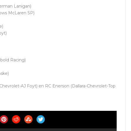
terman Lanigan)
rows McLaren SP)
e)
oyt)
bold Racing)
nske)
a-Chevrolet-AJ Foyt) en RC Enerson (Dallara-Chevrolet-Top