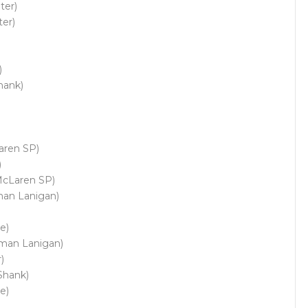
ter)
ter)
)
hank)
aren SP)
)
 McLaren SP)
man Lanigan)
e)
rman Lanigan)
)
Shank)
e)