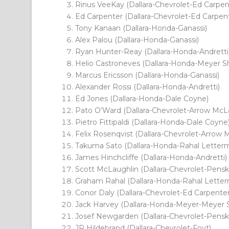
Rinus VeeKay (Dallara-Chevrolet-Ed Carpen
Ed Carpenter (Dallara-Chevrolet-Ed Carpen
Tony Kanaan (Dallara-Honda-Ganassi)
Alex Palou (Dallara-Honda-Ganassi)
Ryan Hunter-Reay (Dallara-Honda-Andretti
Helio Castroneves (Dallara-Honda-Meyer S
Marcus Ericsson (Dallara-Honda-Ganassi)
Alexander Rossi (Dallara-Honda-Andretti)
Ed Jones (Dallara-Honda-Dale Coyne)
Pato O’Ward (Dallara-Chevrolet-Arrow McL
Pietro Fittipaldi (Dallara-Honda-Dale Coyne
Felix Rosenqvist (Dallara-Chevrolet-Arrow
Takuma Sato (Dallara-Honda-Rahal Letter
James Hinchcliffe (Dallara-Honda-Andretti)
Scott McLaughlin (Dallara-Chevrolet-Pensk
Graham Rahal (Dallara-Honda-Rahal Lette
Conor Daly (Dallara-Chevrolet-Ed Carpenter
Jack Harvey (Dallara-Honda-Meyer-Meyer 
Josef Newgarden (Dallara-Chevrolet-Pensk
JR Hildebrand (Dallara-Chevrolet-Foyt)