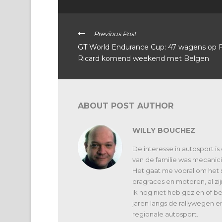
Previous Post
GT World Endurance Cup: 47 wagens op 
Ricard komend weekend met Belgen
ABOUT POST AUTHOR
WILLY BOUCHEZ
De interesse in autosport is
van de familie was mecanici
Het gaat me vooral om het 
dragraces en motoren, al zi
ik nog niet heb gezien of 
jaren langs de rallywegen e
regionale autosport.