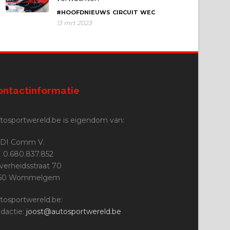
#HOOFDNIEUWS
CIRCUIT
WEC
13 mrt 2023
ontactinformatie
tosportwereld.be is eigendom van:
DI Comm V.
 0.680.837.852
jverheidsstraat 70
160 Wommelgem
tosportwereld.be:
dactie:
joost@autosportwereld.be