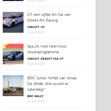
15 mrt 2023
GT: een vijfde Art Car van
Street-Art Racing
CIRCUIT
GT
15 mrt 2023
Spa 24: met heel mooi
nevenprogramma
CIRCUIT
EENZITTER
GT
15 mrt 2023
BRC Junior: forfait van Jonas
De Wilde. Wie scoort er
zaterdag?
BRC
RALLY
14 mrt 2023