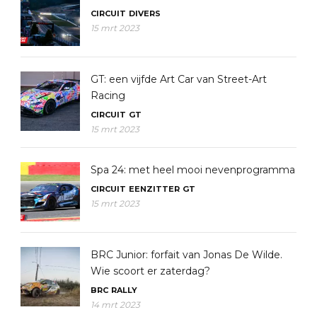
CIRCUIT
DIVERS
15 mrt 2023
GT: een vijfde Art Car van Street-Art
Racing
CIRCUIT
GT
15 mrt 2023
Spa 24: met heel mooi nevenprogramma
CIRCUIT
EENZITTER
GT
15 mrt 2023
BRC Junior: forfait van Jonas De Wilde.
Wie scoort er zaterdag?
BRC
RALLY
14 mrt 2023