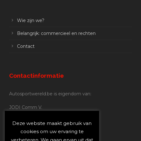
Wie zijn we?
Belangrijk: commercieel en rechten
Contact
Contactinformatie
Autosportwereld.be is eigendom van:
JODI Comm V.
BE 0.680.837.852
Nijverheidsstraat 70
Deze website maakt gebruik van
2160 Wommelgem
cookies om uw ervaring te
verbeteren. We gaan ervan uit dat