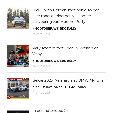
BRC South Belgian: met opnieuw een
zeer mooi deelnemersveld onder
aanvoering van Maxime Potty
#HOOFDNIEUWS
BRC
RALLY
14 mrt 2023
Rally Azoren: met Loeb, Mikkelsen en
Veiby
#HOOFDNIEUWS
ERC
RALLY
14 mrt 2023
Belcar 2023: Alnimax met BMW M4 GT4
CIRCUIT
NATIONAAL
UITHOUDING
14 mrt 2023
In een notendop: GT