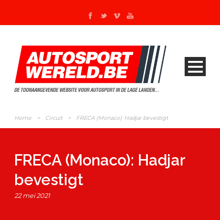
Home
>
Circuit
>
FRECA (Monaco): Hadjar bevestigt
FRECA (Monaco): Hadjar
bevestigt
22 mei 2021