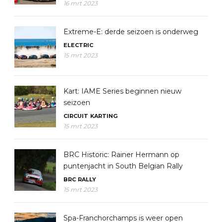
16 mrt 2023
Extreme-E: derde seizoen is onderweg
ELECTRIC
15 mrt 2023
Kart: IAME Series beginnen nieuw
seizoen
CIRCUIT
KARTING
15 mrt 2023
BRC Historic: Rainer Hermann op
puntenjacht in South Belgian Rally
BRC
RALLY
15 mrt 2023
Spa-Franchorchamps is weer open