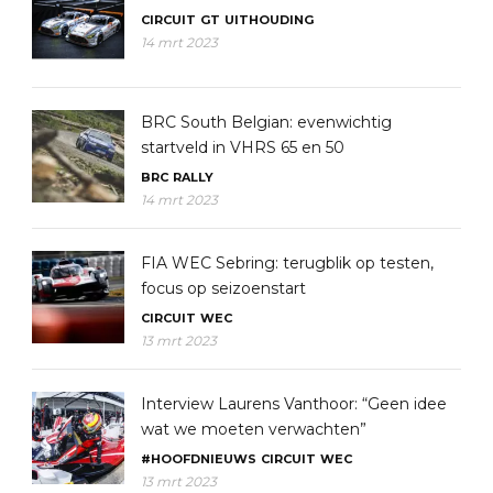
CIRCUIT
GT
UITHOUDING
14 mrt 2023
BRC South Belgian: evenwichtig
startveld in VHRS 65 en 50
BRC
RALLY
14 mrt 2023
FIA WEC Sebring: terugblik op testen,
focus op seizoenstart
CIRCUIT
WEC
13 mrt 2023
Interview Laurens Vanthoor: “Geen idee
wat we moeten verwachten”
#HOOFDNIEUWS
CIRCUIT
WEC
13 mrt 2023