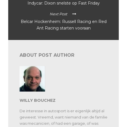
Indycar: Dixon snelste op Fast Friday
Next Post
Belcar Hockenheim: Russell Racing en Red
Ant Racing starten vooraan
ABOUT POST AUTHOR
WILLY BOUCHEZ
De interesse in autosport is er eigenlijk altijd al
geweest. Vreemd, want niemand van de familie
was mecanicien, of had een garage, of was