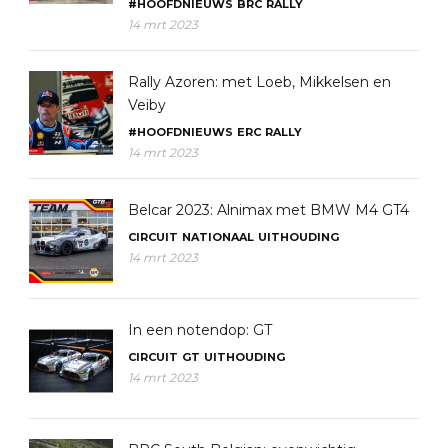
#HOOFDNIEUWS
BRC
RALLY
14 mrt 2023
Rally Azoren: met Loeb, Mikkelsen en
Veiby
#HOOFDNIEUWS
ERC
RALLY
14 mrt 2023
Belcar 2023: Alnimax met BMW M4 GT4
CIRCUIT
NATIONAAL
UITHOUDING
14 mrt 2023
In een notendop: GT
CIRCUIT
GT
UITHOUDING
14 mrt 2023