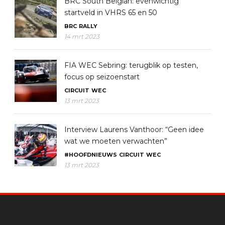
BRC South Belgian: evenwichtig
startveld in VHRS 65 en 50
BRC
RALLY
14 mrt 2023
FIA WEC Sebring: terugblik op testen,
focus op seizoenstart
CIRCUIT
WEC
13 mrt 2023
Interview Laurens Vanthoor: “Geen idee
wat we moeten verwachten”
#HOOFDNIEUWS
CIRCUIT
WEC
13 mrt 2023