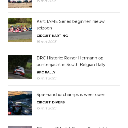
15 mrt 2023
Kart: IAME Series beginnen nieuw
seizoen
CIRCUIT
KARTING
15 mrt 2023
BRC Historic: Rainer Hermann op
puntenjacht in South Belgian Rally
BRC
RALLY
15 mrt 2023
Spa-Franchorchamps is weer open
CIRCUIT
DIVERS
15 mrt 2023