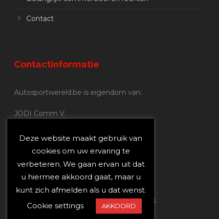
Contact
Contactinformatie
Autosportwereld.be is eigendom van:
JODI Comm V.
BE 0.680.837.852
Nijverheidsstraat 70
Deze website maakt gebruik van
2160 Wommelgem
cookies om uw ervaring te
verbeteren. We gaan ervan uit dat
Autosportwereld.be:
u hiermee akkoord gaat, maar u
Redactie:
joost@autosportwereld.be
kunt zich afmelden als u dat wenst.
Verantwoordelijke uitgever: Joost Custers
Cookie settings
AKKOORD