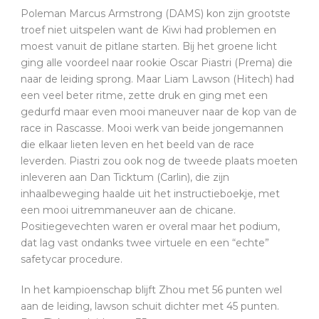
Poleman Marcus Armstrong (DAMS) kon zijn grootste
troef niet uitspelen want de Kiwi had problemen en
moest vanuit de pitlane starten. Bij het groene licht
ging alle voordeel naar rookie Oscar Piastri (Prema) die
naar de leiding sprong. Maar Liam Lawson (Hitech) had
een veel beter ritme, zette druk en ging met een
gedurfd maar even mooi maneuver naar de kop van de
race in Rascasse. Mooi werk van beide jongemannen
die elkaar lieten leven en het beeld van de race
leverden. Piastri zou ook nog de tweede plaats moeten
inleveren aan Dan Ticktum (Carlin), die zijn
inhaalbeweging haalde uit het instructieboekje, met
een mooi uitremmaneuver aan de chicane.
Positiegevechten waren er overal maar het podium,
dat lag vast ondanks twee virtuele en een “echte”
safetycar procedure.
In het kampioenschap blijft Zhou met 56 punten wel
aan de leiding, lawson schuit dichter met 45 punten.