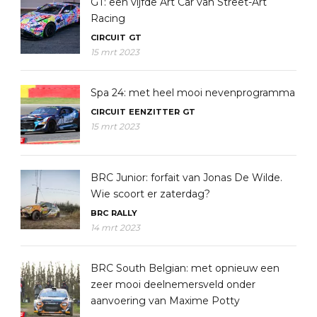
GT: een vijfde Art Car van Street-Art
Racing
CIRCUIT
GT
15 mrt 2023
Spa 24: met heel mooi nevenprogramma
CIRCUIT
EENZITTER
GT
15 mrt 2023
BRC Junior: forfait van Jonas De Wilde.
Wie scoort er zaterdag?
BRC
RALLY
14 mrt 2023
BRC South Belgian: met opnieuw een
zeer mooi deelnemersveld onder
aanvoering van Maxime Potty