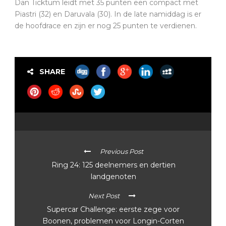
Dan Ticktum leidt met 35 punten een compact met
Piastri (32) en Daruvala (30). In de late namiddag is er
de hoofdrace en zijn er nog 25 punten te verdienen.
SHARE
Previous Post
Ring 24: 125 deelnemers en dertien
landgenoten
Next Post
Supercar Challenge: eerste zege voor
Boonen, problemen voor Longin-Corten