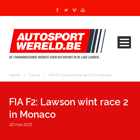
Home
>
Circuit
>
FIA F2: Lawson wint race 2 in Monaco
FIA F2: Lawson wint race 2
in Monaco
22 mei 2021