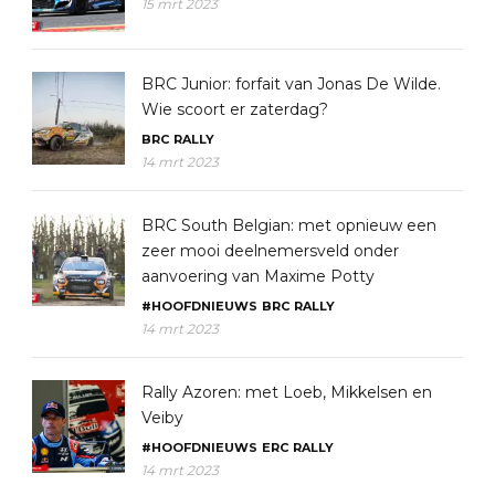
15 mrt 2023
BRC Junior: forfait van Jonas De Wilde.
Wie scoort er zaterdag?
BRC
RALLY
14 mrt 2023
BRC South Belgian: met opnieuw een
zeer mooi deelnemersveld onder
aanvoering van Maxime Potty
#HOOFDNIEUWS
BRC
RALLY
14 mrt 2023
Rally Azoren: met Loeb, Mikkelsen en
Veiby
#HOOFDNIEUWS
ERC
RALLY
14 mrt 2023