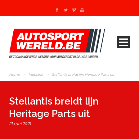
Home
>
Industrie
>
Stellantis breidt lijn Heritage Parts uit
Stellantis breidt lijn
Heritage Parts uit
21 mei 2021