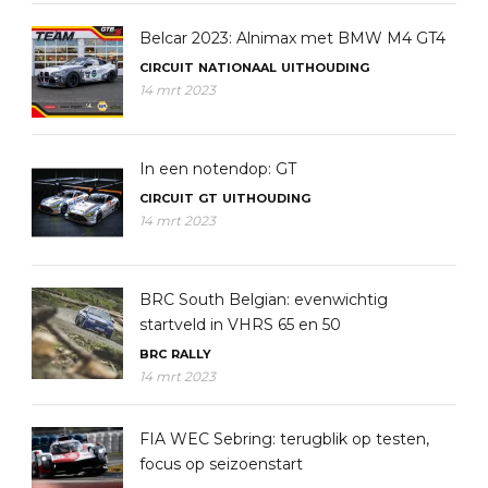
Belcar 2023: Alnimax met BMW M4 GT4
CIRCUIT
NATIONAAL
UITHOUDING
14 mrt 2023
In een notendop: GT
CIRCUIT
GT
UITHOUDING
14 mrt 2023
BRC South Belgian: evenwichtig
startveld in VHRS 65 en 50
BRC
RALLY
14 mrt 2023
FIA WEC Sebring: terugblik op testen,
focus op seizoenstart