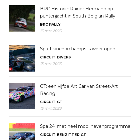
BRC Historic: Rainer Hermann op
puntenjacht in South Belgian Rally
BRC
RALLY
15 mrt 2023
Spa-Franchorchamps is weer open
CIRCUIT
DIVERS
15 mrt 2023
GT: een vijfde Art Car van Street-Art
Racing
CIRCUIT
GT
15 mrt 2023
Spa 24: met heel mooi nevenprogramma
CIRCUIT
EENZITTER
GT