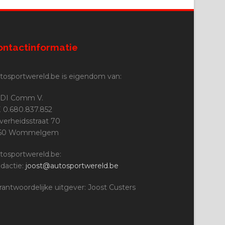
ontactinformatie
tosportwereld.be is eigendom van:
DI Comm V.
 0.680.837.852
jverheidsstraat 70
160 Wommelgem
tosportwereld.be:
dactie:
joost@autosportwereld.be
rantwoordelijke uitgever: Joost Custers