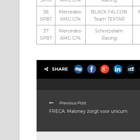
SP10
AMG GT4
Racing
36
Mercedes-
BLACK FALCON
SP8T
AMG GT4
Team TEXTAR
37
Mercedes-
Schnitzelalm
SP8T
AMG GT4
Racing
SHARE
Previous Post
FRECA: Maloney zorgt voor unicum