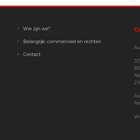
Wie zijn we?
C
Belangrijk: commercieel en rechten
Au
Contact
JO
BE
Ni
2
Au
Re
Ve