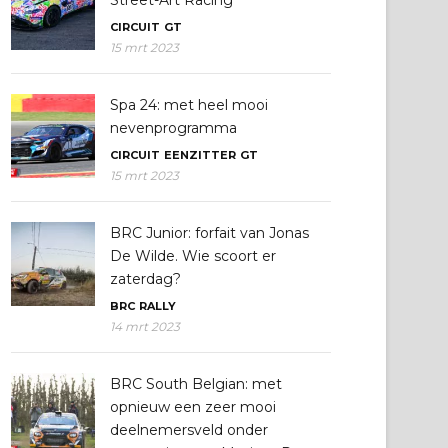
Street-Art Racing
CIRCUIT
GT
15 mrt 2023
Spa 24: met heel mooi
nevenprogramma
CIRCUIT
EENZITTER
GT
15 mrt 2023
BRC Junior: forfait van Jonas
De Wilde. Wie scoort er
zaterdag?
BRC
RALLY
14 mrt 2023
BRC South Belgian: met
opnieuw een zeer mooi
deelnemersveld onder