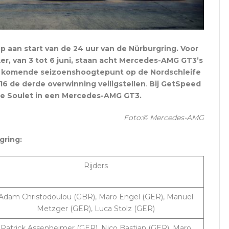
 aan start van de 24 uur van de Nürburgring. Voor
er, van 3 tot 6 juni, staan acht Mercedes-AMG GT3’s
et komende seizoenshoogtepunt op de Nordschleife
16 de derde overwinning veiligstellen
.
Bij GetSpeed
e Soulet in een Mercedes-AMG GT3.
Foto:© Mercedes-AMG
gring:
Rijders
Adam Christodoulou (GBR), Maro Engel (GER), Manuel
Metzger (GER), Luca Stolz (GER)
Patrick Assenheimer (GER), Nico Bastian (GER), Maro