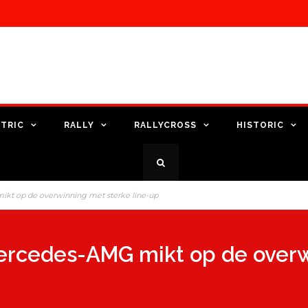
TRIC
RALLY
RALLYCROSS
HISTORIC
ikt op de overwinning met sterke line-up
Mercedes-AMG mikt op de overw