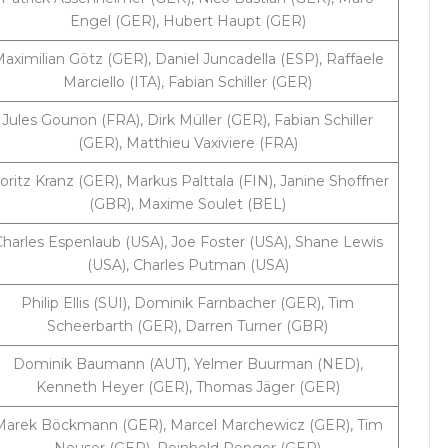
Engel (GER), Hubert Haupt (GER)
aximilian Götz (GER), Daniel Juncadella (ESP), Raffaele
Marciello (ITA), Fabian Schiller (GER)
Jules Gounon (FRA), Dirk Müller (GER), Fabian Schiller
(GER), Matthieu Vaxiviere (FRA)
ritz Kranz (GER), Markus Palttala (FIN), Janine Shoffner
(GBR), Maxime Soulet (BEL)
harles Espenlaub (USA), Joe Foster (USA), Shane Lewis
(USA), Charles Putman (USA)
Philip Ellis (SUI), Dominik Farnbacher (GER), Tim
Scheerbarth (GER), Darren Turner (GBR)
Dominik Baumann (AUT), Yelmer Buurman (NED),
Kenneth Heyer (GER), Thomas Jäger (GER)
Marek Böckmann (GER), Marcel Marchewicz (GER), Tim