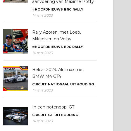
aanvoering van Maxime Potty
#HOOFDNIEUWS
BRC
RALLY
14 mrt 2023
Rally Azoren: met Loeb,
Mikkelsen en Veiby
#HOOFDNIEUWS
ERC
RALLY
14 mrt 2023
Belcar 2023: Alnimax met
BMW M4 GT4
CIRCUIT
NATIONAAL
UITHOUDING
14 mrt 2023
In een notendop: GT
CIRCUIT
GT
UITHOUDING
14 mrt 2023