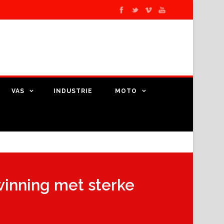
VAS
INDUSTRIE
MOTO
inning met sterke