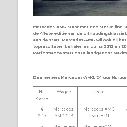
Mercedes-AMG staat met een sterke line-up
de 49ste editie van de uithoudingsklassiek
aan de start. Mercedes-AMG wil ook bij h
topresultaten behalen en zo na 2013 en 20
Performance start onze landgenoot Maxim
Deelnemers Mercedes-AMG, 24 uur Nürbur
Nr.
Wagen
Team
Klasse
4
Mercedes-
Mercedes-AMG
SP9
AMG GT3
Team HRT
6
Mercedes-
Mercedes-AMG