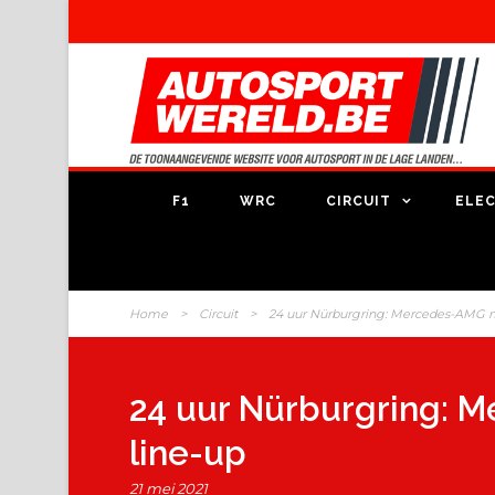
F1
WRC
CIRCUIT
ELEC
Home
>
Circuit
>
24 uur Nürburgring: Mercedes-AMG m
24 uur Nürburgring: 
line-up
21 mei 2021