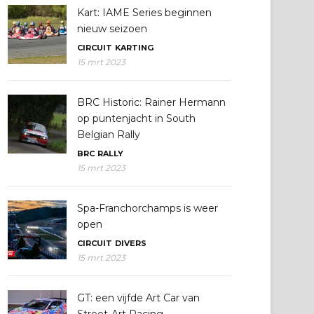
Kart: IAME Series beginnen
nieuw seizoen
CIRCUIT
KARTING
15 mrt 2023
BRC Historic: Rainer Hermann
op puntenjacht in South
Belgian Rally
BRC
RALLY
15 mrt 2023
Spa-Franchorchamps is weer
open
CIRCUIT
DIVERS
15 mrt 2023
GT: een vijfde Art Car van