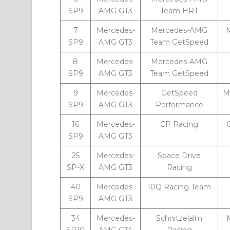
SP9
AMG GT3
Team HRT
7
Mercedes-
Mercedes-AMG
M
SP9
AMG GT3
Team GetSpeed
8
Mercedes-
Mercedes-AMG
SP9
AMG GT3
Team GetSpeed
9
Mercedes-
GetSpeed
Mo
SP9
AMG GT3
Performance
16
Mercedes-
CP Racing
C
SP9
AMG GT3
25
Mercedes-
Space Drive
SP-X
AMG GT3
Racing
40
Mercedes-
10Q Racing Team
SP9
AMG GT3
34
Mercedes-
Schnitzelalm