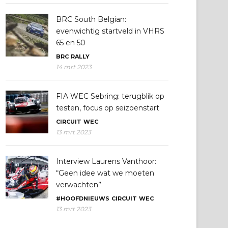
BRC South Belgian:
evenwichtig startveld in VHRS
65 en 50
BRC
RALLY
14 mrt 2023
FIA WEC Sebring: terugblik op
testen, focus op seizoenstart
CIRCUIT
WEC
13 mrt 2023
Interview Laurens Vanthoor:
“Geen idee wat we moeten
verwachten”
#HOOFDNIEUWS
CIRCUIT
WEC
13 mrt 2023