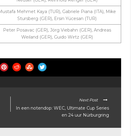
Neuser (GER), Reinhold Renger (GER)
Mustafa Mehmet Kaya (TUR), Gabriele Piana (ITA), Mike
Stursberg (GER), Ersin Yücesan (TUR)
Peter Posavac (GER), Jörg Viebahn (GER), Andreas
Weiland (GER), Guido Wirtz (GER)
Next Post
In een notendop: WEC, Ultimate Cup Series
en 24 uur Nürburgring