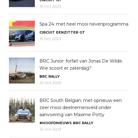
15 mrt 2023
Spa 24: met heel mooi nevenprogramma
CIRCUIT
EENZITTER
GT
15 mrt 2023
BRC Junior: forfait van Jonas De Wilde.
Wie scoort er zaterdag?
BRC
RALLY
14 mrt 2023
BRC South Belgian: met opnieuw een
zeer mooi deelnemersveld onder
aanvoering van Maxime Potty
#HOOFDNIEUWS
BRC
RALLY
14 mrt 2023