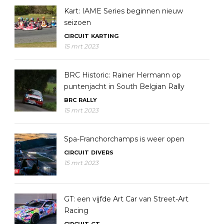
Kart: IAME Series beginnen nieuw
seizoen
CIRCUIT
KARTING
15 mrt 2023
BRC Historic: Rainer Hermann op
puntenjacht in South Belgian Rally
BRC
RALLY
15 mrt 2023
Spa-Franchorchamps is weer open
CIRCUIT
DIVERS
15 mrt 2023
GT: een vijfde Art Car van Street-Art
Racing
CIRCUIT
GT