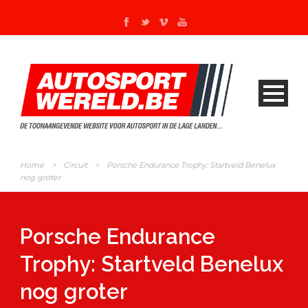
Home
>
Circuit
>
Porsche Endurance Trophy: Startveld Benelux
nog groter
Porsche Endurance
Trophy: Startveld Benelux
nog groter