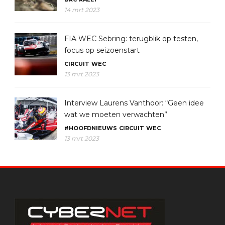
14 mrt 2023
FIA WEC Sebring: terugblik op testen,
focus op seizoenstart
CIRCUIT
WEC
13 mrt 2023
Interview Laurens Vanthoor: “Geen idee
wat we moeten verwachten”
#HOOFDNIEUWS
CIRCUIT
WEC
13 mrt 2023