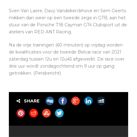
Sven Van Laere, Davy Vandekerckhove en Sem Geerts
mikken dan weer op een tweede zege in GTB, aan het
stuur van de Porsche 718 Cayman GT4 Clubsport uit de
ateliers van RED ANT Racing.
Na de vrije trainingen (60 minuten) op vrijdag worden
de kwalificaties voor de tweede Belcar-race van 2021
zaterdag tussen 12u en 12u45 afgewerkt. De race over
drie uur wordt zondagochtend om 9 uur op gang
getrokken. (Persbericht)
SHARE