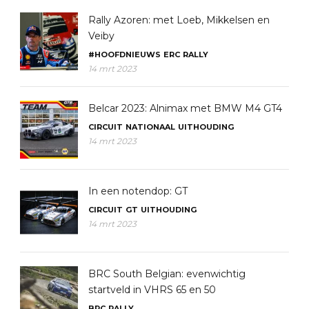
Rally Azoren: met Loeb, Mikkelsen en
Veiby
#HOOFDNIEUWS
ERC
RALLY
14 mrt 2023
Belcar 2023: Alnimax met BMW M4 GT4
CIRCUIT
NATIONAAL
UITHOUDING
14 mrt 2023
In een notendop: GT
CIRCUIT
GT
UITHOUDING
14 mrt 2023
BRC South Belgian: evenwichtig
startveld in VHRS 65 en 50
BRC
RALLY