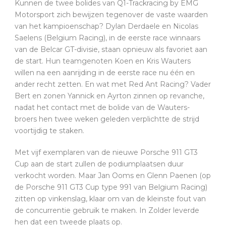
Kunnen de twee bolides van Q1-Trackracing by EMG
Motorsport zich bewijzen tegenover de vaste waarden
van het kampioenschap? Dylan Derdaele en Nicolas
Saelens (Belgium Racing), in de eerste race winnaars
van de Belcar GT-divisie, staan opnieuw als favoriet aan
de start. Hun teamgenoten Koen en Kris Wauters
willen na een aanrijding in de eerste race nu één en
ander recht zetten. En wat met Red Ant Racing? Vader
Bert en zonen Yannick en Ayrton zinnen op revanche,
nadat het contact met de bolide van de Wauters-
broers hen twee weken geleden verplichtte de strijd
voortijdig te staken.
Met vijf exemplaren van de nieuwe Porsche 911 GT3
Cup aan de start zullen de podiumplaatsen duur
verkocht worden. Maar Jan Ooms en Glenn Paenen (op
de Porsche 911 GT3 Cup type 991 van Belgium Racing)
zitten op vinkenslag, klaar om van de kleinste fout van
de concurrentie gebruik te maken. In Zolder leverde
hen dat een tweede plaats op.