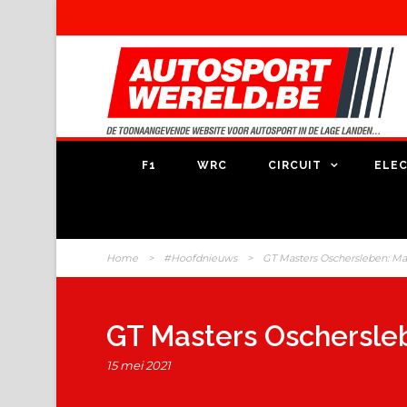
F1
WRC
CIRCUIT
ELEC
Home
>
#Hoofdnieuws
>
GT Masters Oschersleben: Mar
GT Masters Oschersleb
15 mei 2021