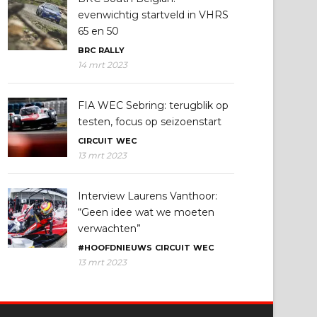
evenwichtig startveld in VHRS
65 en 50
BRC
RALLY
14 mrt 2023
FIA WEC Sebring: terugblik op
testen, focus op seizoenstart
CIRCUIT
WEC
13 mrt 2023
Interview Laurens Vanthoor:
“Geen idee wat we moeten
verwachten”
#HOOFDNIEUWS
CIRCUIT
WEC
13 mrt 2023