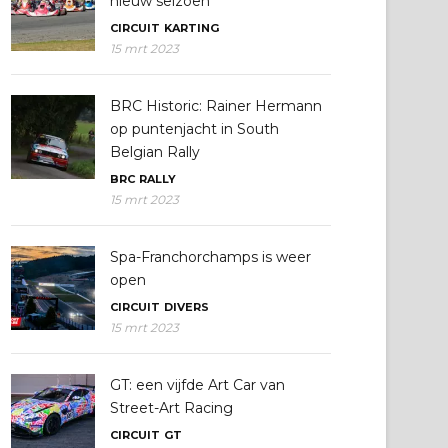
nieuw seizoen
CIRCUIT
KARTING
15 mrt 2023
BRC Historic: Rainer Hermann
op puntenjacht in South
Belgian Rally
BRC
RALLY
15 mrt 2023
Spa-Franchorchamps is weer
open
CIRCUIT
DIVERS
15 mrt 2023
GT: een vijfde Art Car van
Street-Art Racing
CIRCUIT
GT