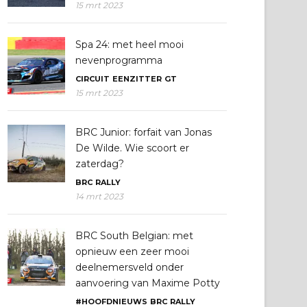
15 mrt 2023
Spa 24: met heel mooi
nevenprogramma
CIRCUIT
EENZITTER
GT
15 mrt 2023
BRC Junior: forfait van Jonas
De Wilde. Wie scoort er
zaterdag?
BRC
RALLY
14 mrt 2023
BRC South Belgian: met
opnieuw een zeer mooi
deelnemersveld onder
aanvoering van Maxime Potty
#HOOFDNIEUWS
BRC
RALLY