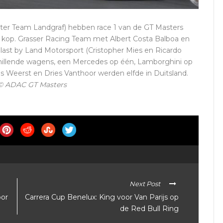
ilter Team Landgraf) hebben race 1 van de GT Masters
p kop. Grasser Racing Team met Albert Costa Balboa en
last by Land Motorsport (Cristopher Mies en Ricardo
schillende wagens, een Mercedes op één, Lamborghini op
s Weerst en Dries Vanthoor werden elfde in Duitsland.
© ADAC GT Masters
Next Post
oor
Carrera Cup Benelux: King voor Van Parijs op
de Red Bull Ring