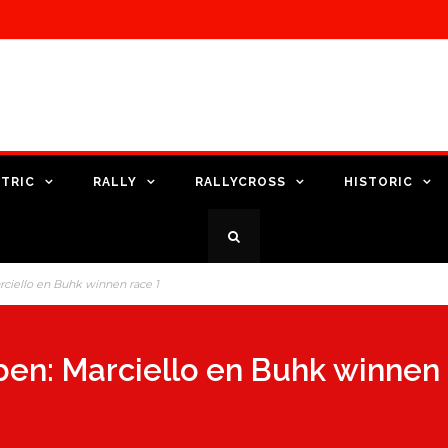
TRIC
RALLY
RALLYCROSS
HISTORIC
ciello en Buhk winnen race 1
en: Marciello en Buhk winnen 