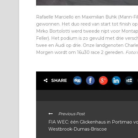
Rafaelle Marciello en Maximilian Buhk (Mann-F
gewonnen. Het duo reed van start tot finish o
Mirko Bortolotti werd tweede nipt voor Montap
Feller). Het podium is zo gevuld met drie ver
twee en Audi op drie. Onze landgenoten Charle
Morgen wordt om 16u30 race 2 gereden.
Foto:
SHARE
Previous Post
FIA WEC: één Glickenhaus in Portimao v
Westbrook-Dumas-Briscoe