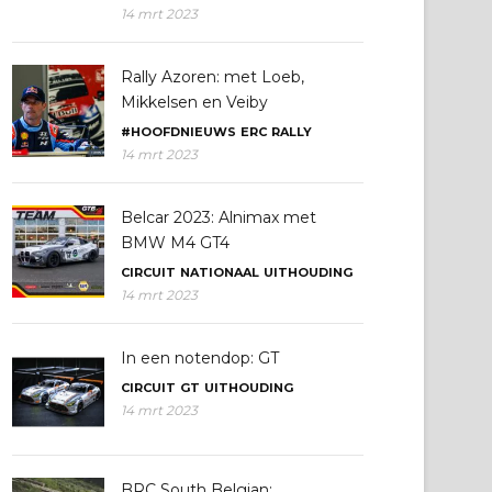
14 mrt 2023
Rally Azoren: met Loeb,
Mikkelsen en Veiby
#HOOFDNIEUWS
ERC
RALLY
14 mrt 2023
Belcar 2023: Alnimax met
BMW M4 GT4
CIRCUIT
NATIONAAL
UITHOUDING
14 mrt 2023
In een notendop: GT
CIRCUIT
GT
UITHOUDING
14 mrt 2023
BRC South Belgian: