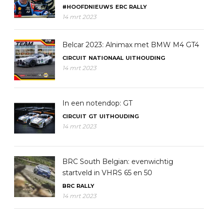
#HOOFDNIEUWS
ERC
RALLY
14 mrt 2023
Belcar 2023: Alnimax met BMW M4 GT4
CIRCUIT
NATIONAAL
UITHOUDING
14 mrt 2023
In een notendop: GT
CIRCUIT
GT
UITHOUDING
14 mrt 2023
BRC South Belgian: evenwichtig
startveld in VHRS 65 en 50
BRC
RALLY
14 mrt 2023