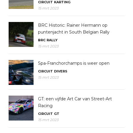
CIRCUIT
KARTING
15 mrt 2023
BRC Historic: Rainer Hermann op
puntenjacht in South Belgian Rally
BRC
RALLY
15 mrt 2023
Spa-Franchorchamps is weer open
CIRCUIT
DIVERS
15 mrt 2023
GT: een vijfde Art Car van Street-Art
Racing
CIRCUIT
GT
15 mrt 2023