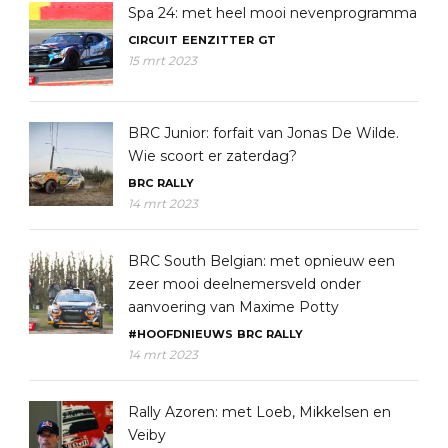
Spa 24: met heel mooi nevenprogramma
CIRCUIT
EENZITTER
GT
15 mrt 2023
BRC Junior: forfait van Jonas De Wilde.
Wie scoort er zaterdag?
BRC
RALLY
14 mrt 2023
BRC South Belgian: met opnieuw een
zeer mooi deelnemersveld onder
aanvoering van Maxime Potty
#HOOFDNIEUWS
BRC
RALLY
14 mrt 2023
Rally Azoren: met Loeb, Mikkelsen en
Veiby