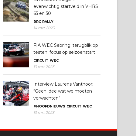
evenwichtig startveld in VHRS
65 en 50
BRC
RALLY
14 mrt 2023
FIA WEC Sebring: terugblik op
testen, focus op seizoenstart
CIRCUIT
WEC
13 mrt 2023
Interview Laurens Vanthoor:
“Geen idee wat we moeten
verwachten”
#HOOFDNIEUWS
CIRCUIT
WEC
13 mrt 2023