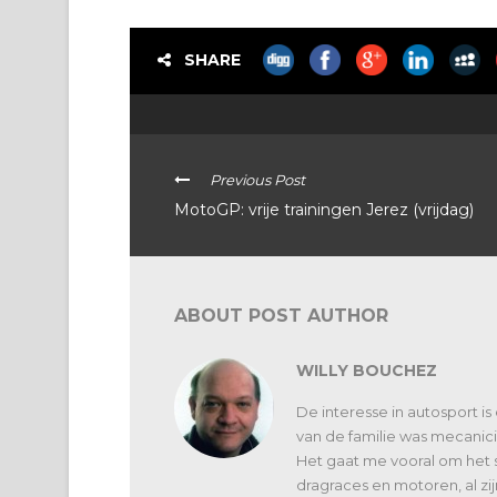
SHARE
Previous Post
MotoGP: vrije trainingen Jerez (vrijdag)
ABOUT POST AUTHOR
WILLY BOUCHEZ
De interesse in autosport is
van de familie was mecanici
Het gaat me vooral om het 
dragraces en motoren, al zi