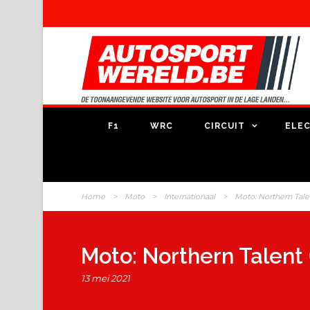
F1
WRC
CIRCUIT
ELEC
Home
>
Moto
>
Internationaal
>
Moto: Northern Tale
Moto: Northern Talent 
13 mei 2021