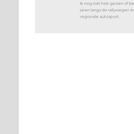
ik nog niet heb gezien of 
jaren langs de rallywegen e
regionale autosport.