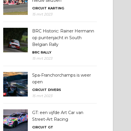
nieuw seizoen
CIRCUIT
KARTING
15 mrt 2023
BRC Historic: Rainer Hermann
op puntenjacht in South
Belgian Rally
BRC
RALLY
15 mrt 2023
Spa-Franchorchamps is weer
open
CIRCUIT
DIVERS
15 mrt 2023
GT: een vijfde Art Car van
Street-Art Racing
CIRCUIT
GT