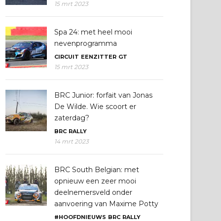
15 mrt 2023
Spa 24: met heel mooi
nevenprogramma
CIRCUIT
EENZITTER
GT
15 mrt 2023
BRC Junior: forfait van Jonas
De Wilde. Wie scoort er
zaterdag?
BRC
RALLY
14 mrt 2023
BRC South Belgian: met
opnieuw een zeer mooi
deelnemersveld onder
aanvoering van Maxime Potty
#HOOFDNIEUWS
BRC
RALLY