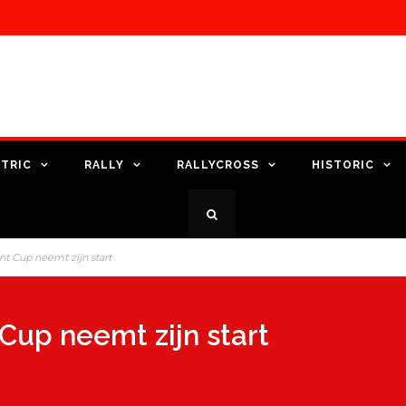
TRIC
RALLY
RALLYCROSS
HISTORIC
nt Cup neemt zijn start
Cup neemt zijn start