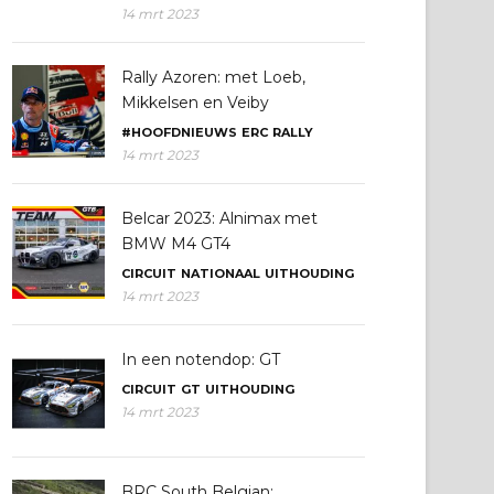
14 mrt 2023
Rally Azoren: met Loeb,
Mikkelsen en Veiby
#HOOFDNIEUWS
ERC
RALLY
14 mrt 2023
Belcar 2023: Alnimax met
BMW M4 GT4
CIRCUIT
NATIONAAL
UITHOUDING
14 mrt 2023
In een notendop: GT
CIRCUIT
GT
UITHOUDING
14 mrt 2023
BRC South Belgian: