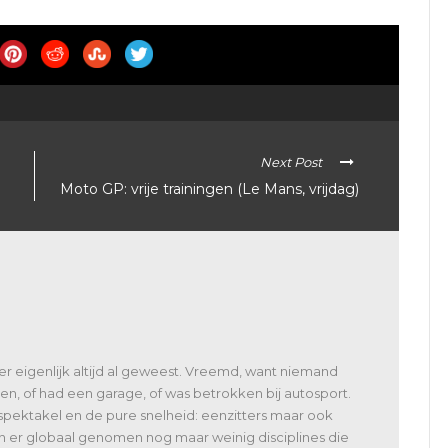
Next Post
Moto GP: vrije trainingen (Le Mans, vrijdag)
 er eigenlijk altijd al geweest. Vreemd, want niemand
en, of had een garage, of was betrokken bij autosport.
spektakel en de pure snelheid: eenzitters maar ook
jn er globaal genomen nog maar weinig disciplines die