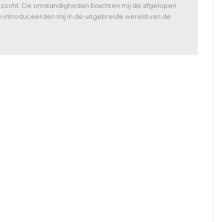
bezocht. De omstandigheden brachten mij de afgelopen
n introduceerden mij in de uitgebreide wereld van de