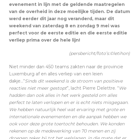
evenement in lijn met de geldende maatregelen
van de overheid in deze moeilijke tijden. De datum
werd eerder dit jaar nog veranderd, maar dit
weekend van zaterdag 8 en zondag 9 mei was
perfect voor de eerste editie en die eerste editie
verliep prima over de hele lijn!
(persbericht/foto’s:©letihon)
Niet minder dan 450 teams zakten naar de provincie
Luxemburg af en alles verliep van een leien
dakje…“
Sinds dit weekend is de stroom van positieve
reacties niet meer gestopt
”, lacht Pierre Delettre. “
We
hadden dan ook alles in het werk gesteld om alles
perfect te laten verlopen en er is echt niets misgegaan.
We hebben natuurlijk heel wat ervaring met grote en
internationale evenementen en die aanpak hebben we
ook voor deze grote toertocht behouden. We konden
rekenen op de medewerking van 70 menen en zij
droegen zeker bij tot het welslagen, in die mate dat er