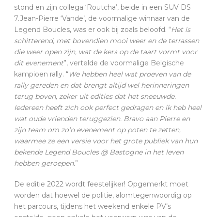
stond en zijn collega ‘Routcha’, beide in een SUV DS
7.Jean-Pierre ‘Vande’, de voormalige winnaar van de
Legend Boucles, was er ook bij zoals beloofd. “
Het is
schitterend, met bovendien mooi weer en de terrassen
die weer open zijn, wat de kers op de taart vormt voor
dit evenement
”, vertelde de voormalige Belgische
kampioen rally. “
We hebben heel wat proeven van de
rally gereden en dat brengt altijd wel herinneringen
terug boven, zeker uit edities dat het sneeuwde.
Iedereen heeft zich ook perfect gedragen en ik heb heel
wat oude vrienden teruggezien. Bravo aan Pierre en
zijn team om zo’n evenement op poten te zetten,
waarmee ze een versie voor het grote publiek van hun
bekende Legend Boucles @ Bastogne in het leven
hebben geroepen.
”
De editie 2022 wordt feestelijker! Opgemerkt moet
worden dat hoewel de politie, alomtegenwoordig op
het parcours, tijdens het weekend enkele PV’s