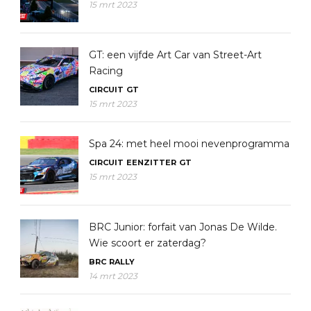
15 mrt 2023
GT: een vijfde Art Car van Street-Art
Racing
CIRCUIT
GT
15 mrt 2023
Spa 24: met heel mooi nevenprogramma
CIRCUIT
EENZITTER
GT
15 mrt 2023
BRC Junior: forfait van Jonas De Wilde.
Wie scoort er zaterdag?
BRC
RALLY
14 mrt 2023