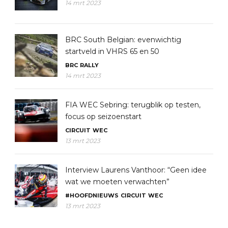
14 mrt 2023
BRC South Belgian: evenwichtig
startveld in VHRS 65 en 50
BRC
RALLY
14 mrt 2023
FIA WEC Sebring: terugblik op testen,
focus op seizoenstart
CIRCUIT
WEC
13 mrt 2023
Interview Laurens Vanthoor: “Geen idee
wat we moeten verwachten”
#HOOFDNIEUWS
CIRCUIT
WEC
13 mrt 2023