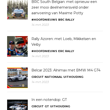
BRC South Belgian: met opnieuw een
zeer mooi deelnemersveld onder
aanvoering van Maxime Potty
#HOOFDNIEUWS
BRC
RALLY
14 mrt 2023
Rally Azoren: met Loeb, Mikkelsen en
Veiby
#HOOFDNIEUWS
ERC
RALLY
14 mrt 2023
Belcar 2023: Alnimax met BMW M4 GT4
CIRCUIT
NATIONAAL
UITHOUDING
14 mrt 2023
In een notendop: GT
CIRCUIT
GT
UITHOUDING