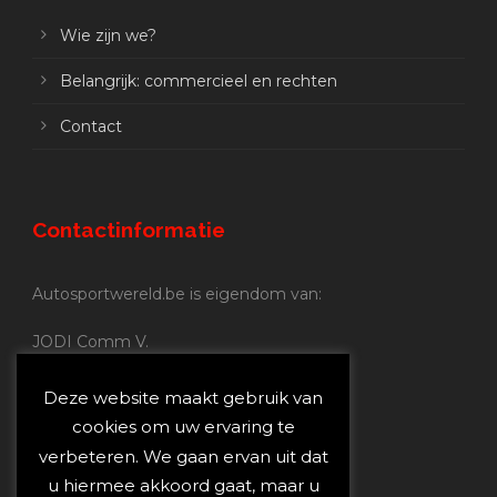
Wie zijn we?
Belangrijk: commercieel en rechten
Contact
Contactinformatie
Autosportwereld.be is eigendom van:
JODI Comm V.
BE 0.680.837.852
Nijverheidsstraat 70
Deze website maakt gebruik van
2160 Wommelgem
cookies om uw ervaring te
verbeteren. We gaan ervan uit dat
Autosportwereld.be:
u hiermee akkoord gaat, maar u
Redactie:
joost@autosportwereld.be