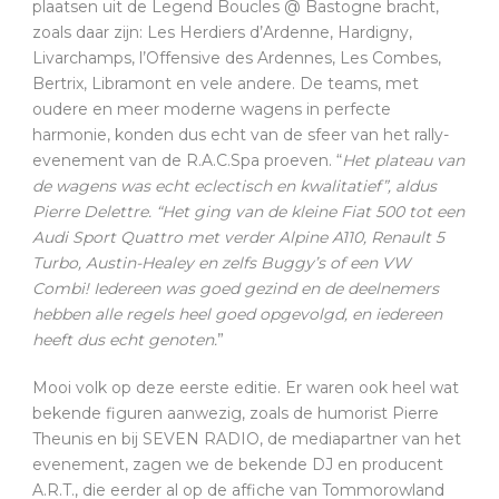
plaatsen uit de Legend Boucles @ Bastogne bracht,
zoals daar zijn: Les Herdiers d’Ardenne, Hardigny,
Livarchamps, l’Offensive des Ardennes, Les Combes,
Bertrix, Libramont en vele andere. De teams, met
oudere en meer moderne wagens in perfecte
harmonie, konden dus echt van de sfeer van het rally-
evenement van de R.A.C.Spa proeven. “
Het plateau van
de wagens was echt eclectisch en kwalitatief”, aldus
Pierre Delettre. “Het ging van de kleine Fiat 500 tot een
Audi Sport Quattro met verder Alpine A110, Renault 5
Turbo, Austin-Healey en zelfs Buggy’s of een VW
Combi! Iedereen was goed gezind en de deelnemers
hebben alle regels heel goed opgevolgd, en iedereen
heeft dus echt genoten.
”
Mooi volk op deze eerste editie. Er waren ook heel wat
bekende figuren aanwezig, zoals de humorist Pierre
Theunis en bij SEVEN RADIO, de mediapartner van het
evenement, zagen we de bekende DJ en producent
A.R.T., die eerder al op de affiche van Tommorowland