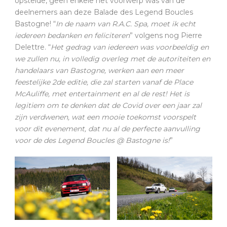
opstelde, geen enkele het voorwerp was van de
deelnemers aan deze Balade des Legend Boucles
Bastogne! “
In de naam van R.A.C. Spa, moet ik echt
iedereen bedanken en feliciteren
” volgens nog Pierre
Delettre. “
Het gedrag van iedereen was voorbeeldig en
we zullen nu, in volledig overleg met de autoriteiten en
handelaars van Bastogne, werken aan een meer
feestelijke 2de editie, die zal starten vanaf de Place
McAuliffe, met entertainment en al de rest! Het is
legitiem om te denken dat de Covid over een jaar zal
zijn verdwenen, wat een mooie toekomst voorspelt
voor dit evenement, dat nu al de perfecte aanvulling
voor de des Legend Boucles @ Bastogne is!
”