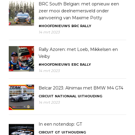
BRC South Belgian: met opnieuw een
zeer mooi deelnemersveld onder
aanvoering van Maxime Potty
#HOOFDNIEUWS
BRC
RALLY
14 mrt 2023
Rally Azoren: met Loeb, Mikkelsen en
Veiby
#HOOFDNIEUWS
ERC
RALLY
14 mrt 2023
Belcar 2023: Alnimax met BMW M4 GT4
CIRCUIT
NATIONAAL
UITHOUDING
14 mrt 2023
In een notendop: GT
CIRCUIT
GT
UITHOUDING