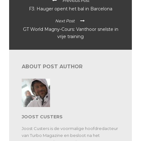
Previous Post
F3: Hauger opent het bal in Barcelona
Next Post
GT World Magny-Cours: Vanthoor snelste in
vrije training
ABOUT POST AUTHOR
JOOST CUSTERS
Joost Custers is de voormalige hoofdredacteur
van Turbo Magazine en besloot na het