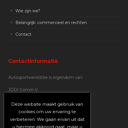
Wie zijn we?
Belangrijk: commercieel en rechten
Contact
Contactinformatie
Autosportwereld.be is eigendom van:
JODI Comm V.
BE 0.680.837.852
Nijverheidsstraat 70
Deze website maakt gebruik van
2160 Wommelgem
cookies om uw ervaring te
verbeteren. We gaan ervan uit dat
Autosportwereld.be:
u hiermee akkoord gaat, maar u