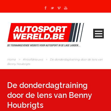
Home
>
#Hoofdnieuws
>
De donderdagtraining door de lens van
Benny Houbrigts
De donderdagtraining
door de lens van Benny
Houbrigts