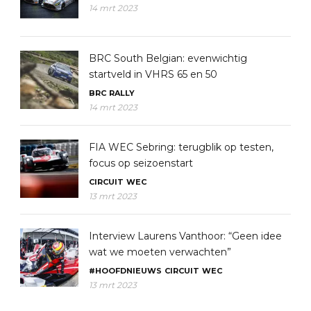
14 mrt 2023
BRC South Belgian: evenwichtig
startveld in VHRS 65 en 50
BRC
RALLY
14 mrt 2023
FIA WEC Sebring: terugblik op testen,
focus op seizoenstart
CIRCUIT
WEC
13 mrt 2023
Interview Laurens Vanthoor: “Geen idee
wat we moeten verwachten”
#HOOFDNIEUWS
CIRCUIT
WEC
13 mrt 2023