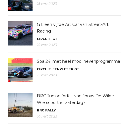
15 mrt 2023
GT: een vijfde Art Car van Street-Art
Racing
CIRCUIT
GT
15 mrt 2023
Spa 24: met heel mooi nevenprogramma
CIRCUIT
EENZITTER
GT
15 mrt 2023
BRC Junior: forfait van Jonas De Wilde.
Wie scoort er zaterdag?
BRC
RALLY
14 mrt 2023