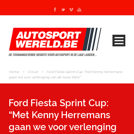
Home
>
Circuit
>
Ford Fiesta Sprint Cup: “Met Kenny Herremans
gaan we voor verlenging van de twee titels”
Ford Fiesta Sprint Cup:
“Met Kenny Herremans
gaan we voor verlenging