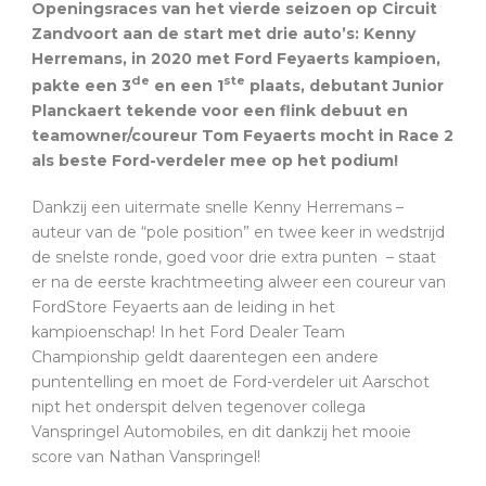
Openingsraces van het vierde seizoen op Circuit
Zandvoort aan de start met drie auto’s: Kenny
Herremans, in 2020 met Ford Feyaerts kampioen,
de
ste
pakte een 3
en een 1
plaats, debutant Junior
Planckaert tekende voor een flink debuut en
teamowner/coureur Tom Feyaerts mocht in Race 2
als beste Ford-verdeler mee op het podium!
Dankzij een uitermate snelle Kenny Herremans –
auteur van de “pole position” en twee keer in wedstrijd
de snelste ronde, goed voor drie extra punten – staat
er na de eerste krachtmeeting alweer een coureur van
FordStore Feyaerts aan de leiding in het
kampioenschap! In het Ford Dealer Team
Championship geldt daarentegen een andere
puntentelling en moet de Ford-verdeler uit Aarschot
nipt het onderspit delven tegenover collega
Vanspringel Automobiles, en dit dankzij het mooie
score van Nathan Vanspringel!