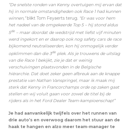
“De snelste ronden van Kenny overtuigen mij ervan dat
hij in normale omstandigheden ook Race 1 had kunnen
winnen,”
blikt Tom Feyaerts terug
. “Er was voor hem
het nadeel van de omgekeerde Top 5 – hij stond aldus
de
5
– maar doordat de wedstrijd met liefst vijf minuten
werd ingekort en er daarop ook nog safety cars de race
bijkomend neutraliseerden, kon hij onmogelijk verder
de
opklimmen dan die 3
plek. Als je trouwens de uitslag
van die Race 1 bekijkt, zie je dat er weinig
verschuivingen plaatsvonden in de Belgische
hiërarchie. Dat doet zeker geen afbreuk aan de knappe
prestatie van Nathan Vanspringel, maar ik maak mij
sterk dat Kenny in Francorchamps orde op zaken gaat
stellen en wij voluit gaan voor zowel de titel bij de
rijders als in het Ford Dealer Team-kampioenschap!”
Je had aanvankelijk twijfels over het runnen van
drie auto’s en overwoog daarom het stuur aan de
haak te hangen en alzo meer team-manager te