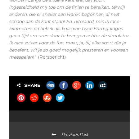
ingesteldheid mij toe om de finish te bereiken, terwijl
anderen, die er sneller aan waren begonnen, al met
schade aan de kant staan! En, uiteraard, mis ik race-
kilometers en heb ik als baas van twee Ford-garages
geen tijd om uren door te brengen achter de simulator.
Ik race zuiver voor de fun, maar, ja, bij elke sport die je
beoefent, wil je zo goed mogelijk presteren en vooraan
meespelen!”
(Persbericht)
SHARE
Previous Post