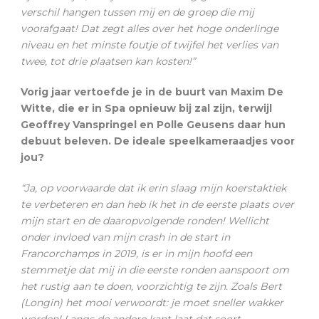
verschil hangen tussen mij en de groep die mij
voorafgaat! Dat zegt alles over het hoge onderlinge
niveau en het minste foutje of twijfel het verlies van
twee, tot drie plaatsen kan kosten!”
Vorig jaar vertoefde je in de buurt van Maxim De
Witte, die er in Spa opnieuw bij zal zijn, terwijl
Geoffrey Vanspringel en Polle Geusens daar hun
debuut beleven. De ideale speelkameraadjes voor
jou?
“Ja, op voorwaarde dat ik erin slaag mijn koerstaktiek
te verbeteren en dan heb ik het in de eerste plaats over
mijn start en de daaropvolgende ronden! Wellicht
onder invloed van mijn crash in de start in
Francorchamps in 2019, is er in mijn hoofd een
stemmetje dat mij in die eerste ronden aanspoort om
het rustig aan te doen, voorzichtig te zijn. Zoals Bert
(Longin) het mooi verwoordt: je moet sneller wakker
worden! Langs de andere kant laat dat soort