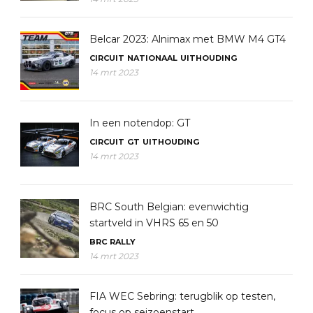
Belcar 2023: Alnimax met BMW M4 GT4
CIRCUIT
NATIONAAL
UITHOUDING
14 mrt 2023
In een notendop: GT
CIRCUIT
GT
UITHOUDING
14 mrt 2023
BRC South Belgian: evenwichtig
startveld in VHRS 65 en 50
BRC
RALLY
14 mrt 2023
FIA WEC Sebring: terugblik op testen,
focus op seizoenstart