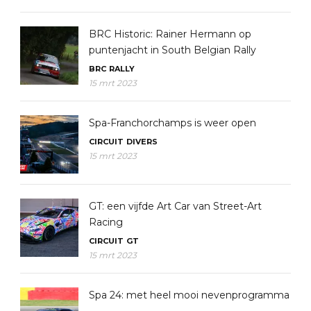
BRC Historic: Rainer Hermann op
puntenjacht in South Belgian Rally
BRC
RALLY
15 mrt 2023
Spa-Franchorchamps is weer open
CIRCUIT
DIVERS
15 mrt 2023
GT: een vijfde Art Car van Street-Art
Racing
CIRCUIT
GT
15 mrt 2023
Spa 24: met heel mooi nevenprogramma