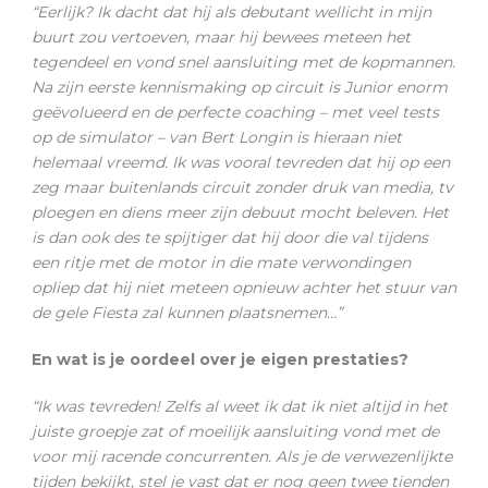
“Eerlijk? Ik dacht dat hij als debutant wellicht in mijn
buurt zou vertoeven, maar hij bewees meteen het
tegendeel en vond snel aansluiting met de kopmannen.
Na zijn eerste kennismaking op circuit is Junior enorm
geëvolueerd en de perfecte coaching – met veel tests
op de simulator – van Bert Longin is hieraan niet
helemaal vreemd. Ik was vooral tevreden dat hij op een
zeg maar buitenlands circuit zonder druk van media, tv
ploegen en diens meer zijn debuut mocht beleven. Het
is dan ook des te spijtiger dat hij door die val tijdens
een ritje met de motor in die mate verwondingen
opliep dat hij niet meteen opnieuw achter het stuur van
de gele Fiesta zal kunnen plaatsnemen…”
En wat is je oordeel over je eigen prestaties?
“Ik was tevreden! Zelfs al weet ik dat ik niet altijd in het
juiste groepje zat of moeilijk aansluiting vond met de
voor mij racende concurrenten. Als je de verwezenlijkte
tijden bekijkt, stel je vast dat er nog geen twee tienden