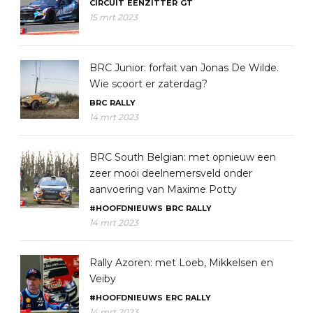
CIRCUIT
EENZITTER
GT
15 mrt 2023
BRC Junior: forfait van Jonas De Wilde.
Wie scoort er zaterdag?
BRC
RALLY
14 mrt 2023
BRC South Belgian: met opnieuw een
zeer mooi deelnemersveld onder
aanvoering van Maxime Potty
#HOOFDNIEUWS
BRC
RALLY
14 mrt 2023
Rally Azoren: met Loeb, Mikkelsen en
Veiby
#HOOFDNIEUWS
ERC
RALLY
14 mrt 2023