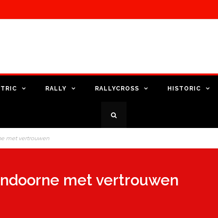
TRIC
RALLY
RALLYCROSS
HISTORIC
rne met vertrouwen
Vandoorne met vertrouwen