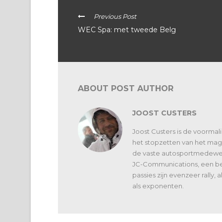
Previous Post
WEC Spa: met tweede Belg
ABOUT POST AUTHOR
JOOST CUSTERS
Joost Custers is de voorma
het stopzetten van het maga
de vaste autosportmedewerk
JC-Communications, een bed
passies zijn evenzeer rally,
als exponenten.