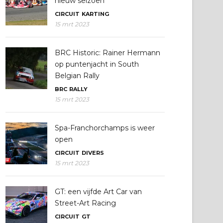
nieuw seizoen
CIRCUIT
KARTING
15 mrt 2023
BRC Historic: Rainer Hermann
op puntenjacht in South
Belgian Rally
BRC
RALLY
15 mrt 2023
Spa-Franchorchamps is weer
open
CIRCUIT
DIVERS
15 mrt 2023
GT: een vijfde Art Car van
Street-Art Racing
CIRCUIT
GT