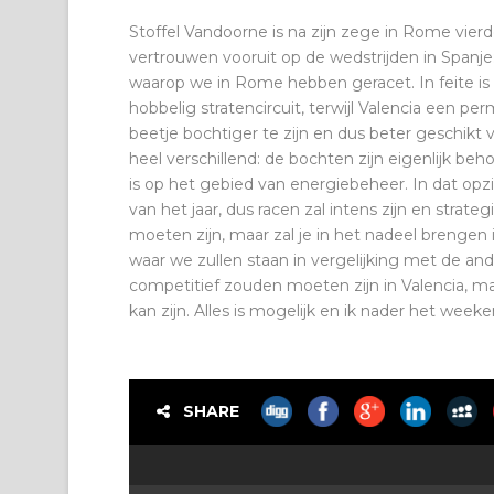
Stoffel Vandoorne is na zijn zege in Rome vier
vertrouwen vooruit op de wedstrijden in Spanje: 
waarop we in Rome hebben geracet. In feite is
hobbelig stratencircuit, terwijl Valencia een per
beetje bochtiger te zijn en dus beter geschikt v
heel verschillend: de bochten zijn eigenlijk beh
is op het gebied van energiebeheer. In dat opzic
van het jaar, dus racen zal intens zijn en strate
moeten zijn, maar zal je in het nadeel brengen 
waar we zullen staan ​​in vergelijking met de a
competitief zouden moeten zijn in Valencia, 
kan zijn. Alles is mogelijk en ik nader het week
SHARE