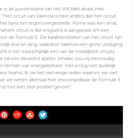
de in de puntenstand van het WK blikt alvast met
“Het circuit van Valencia is heel anders dan het circuit
 het bijna het tegenovergestelde. Rome was een smal,
manent circuit is dat enigszins is aangepast om een ​​
oor de Formule E. De karakteristieken van het circuit zijn
oorlijk snel en lang, waardoor Valencia een grote uitdaging
ht is het waarschijnlijk een van de moeilijkste circuits
gie zal een sleutelrol spelen. Inhalen zou vrij eenvoudig
in termen van energiebeheer. Het is nog niet duidelijk
ndere teams. Ik zie het niet enige reden waarom we niet
maar we weten allemaal hoe onvoorspelbaar de Formule E
end met een zeer positief gevoel.”