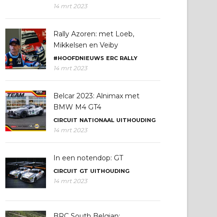
14 mrt 2023
Rally Azoren: met Loeb,
Mikkelsen en Veiby
#HOOFDNIEUWS
ERC
RALLY
14 mrt 2023
Belcar 2023: Alnimax met
BMW M4 GT4
CIRCUIT
NATIONAAL
UITHOUDING
14 mrt 2023
In een notendop: GT
CIRCUIT
GT
UITHOUDING
14 mrt 2023
BRC South Belgian: