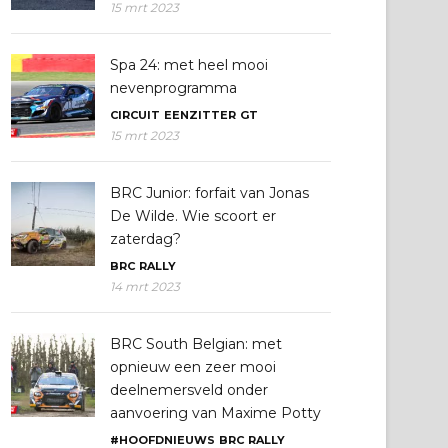
15 mrt 2023
Spa 24: met heel mooi
nevenprogramma
CIRCUIT
EENZITTER
GT
15 mrt 2023
BRC Junior: forfait van Jonas
De Wilde. Wie scoort er
zaterdag?
BRC
RALLY
14 mrt 2023
BRC South Belgian: met
opnieuw een zeer mooi
deelnemersveld onder
aanvoering van Maxime Potty
#HOOFDNIEUWS
BRC
RALLY