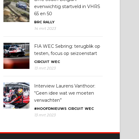
evenwichtig startveld in VHRS
65 en 50
BRC
RALLY
14 mrt 2023
FIA WEC Sebring: terugblik op
testen, focus op seizoenstart
CIRCUIT
WEC
13 mrt 2023
Interview Laurens Vanthoor:
“Geen idee wat we moeten
verwachten”
#HOOFDNIEUWS
CIRCUIT
WEC
13 mrt 2023