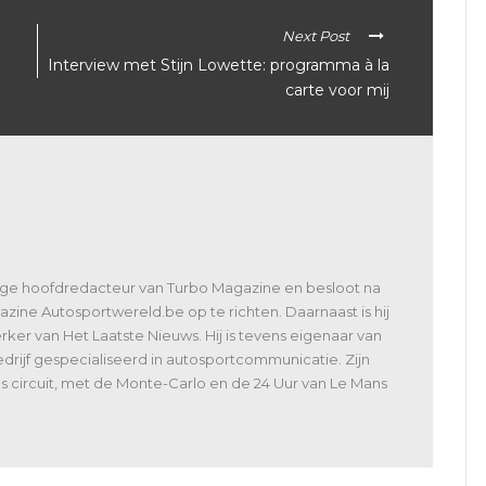
Next Post
Interview met Stijn Lowette: programma à la
carte voor mij
lige hoofdredacteur van Turbo Magazine en besloot na
zine Autosportwereld.be op te richten. Daarnaast is hij
er van Het Laatste Nieuws. Hij is tevens eigenaar van
rijf gespecialiseerd in autosportcommunicatie. Zijn
 als circuit, met de Monte-Carlo en de 24 Uur van Le Mans