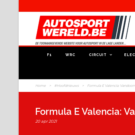
F1
WRC
CIRCUIT
ELEC
Home
>
#Hoofdnieuws
>
Formula E Valencia: Vandoo
Formula E Valencia: 
20 apr 2021