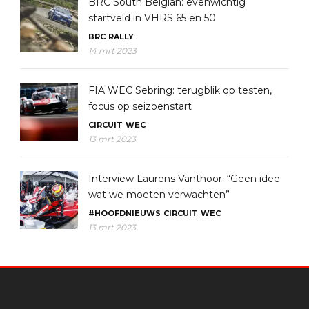
BRC South Belgian: evenwichtig
startveld in VHRS 65 en 50
BRC
RALLY
14 mrt 2023
FIA WEC Sebring: terugblik op testen,
focus op seizoenstart
CIRCUIT
WEC
13 mrt 2023
Interview Laurens Vanthoor: “Geen idee
wat we moeten verwachten”
#HOOFDNIEUWS
CIRCUIT
WEC
13 mrt 2023