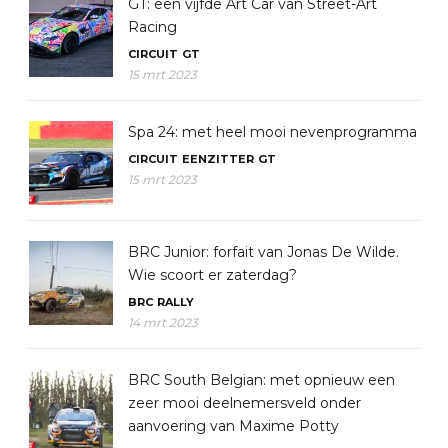
GT: een vijfde Art Car van Street-Art
Racing
CIRCUIT
GT
15 mrt 2023
Spa 24: met heel mooi nevenprogramma
CIRCUIT
EENZITTER
GT
15 mrt 2023
BRC Junior: forfait van Jonas De Wilde.
Wie scoort er zaterdag?
BRC
RALLY
14 mrt 2023
BRC South Belgian: met opnieuw een
zeer mooi deelnemersveld onder
aanvoering van Maxime Potty