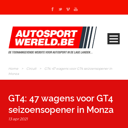
Home
>
Circuit
>
GT4: 47 wagens voor GT4 seizoensopener in
Monza
GT4: 47 wagens voor GT4
seizoensopener in Monza
13 apr 2021