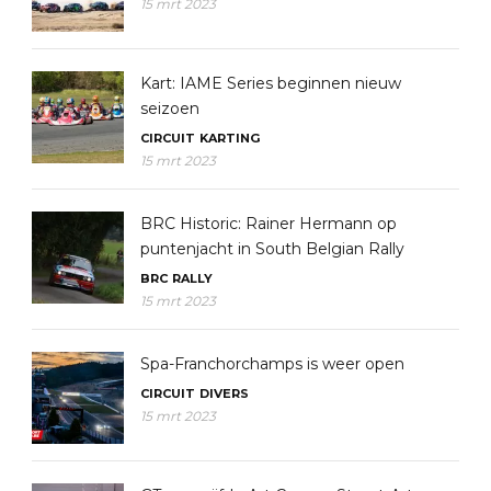
15 mrt 2023
Kart: IAME Series beginnen nieuw
seizoen
CIRCUIT
KARTING
15 mrt 2023
BRC Historic: Rainer Hermann op
puntenjacht in South Belgian Rally
BRC
RALLY
15 mrt 2023
Spa-Franchorchamps is weer open
CIRCUIT
DIVERS
15 mrt 2023