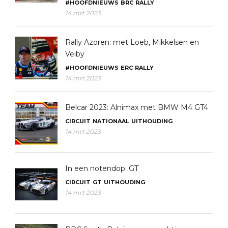
#HOOFDNIEUWS
BRC
RALLY
14 mrt 2023
Rally Azoren: met Loeb, Mikkelsen en
Veiby
#HOOFDNIEUWS
ERC
RALLY
14 mrt 2023
Belcar 2023: Alnimax met BMW M4 GT4
CIRCUIT
NATIONAAL
UITHOUDING
14 mrt 2023
In een notendop: GT
CIRCUIT
GT
UITHOUDING
14 mrt 2023