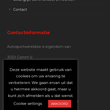
Contact
Contactinformatie
Autosportwereld.be is eigendom van:
JODI Comm V.
BE 0.680.837.852
Nijverheidsstraat 70
Deze website maakt gebruik van
2160 Wommelgem
cookies om uw ervaring te
verbeteren. We gaan ervan uit dat
Autosportwereld.be:
u hiermee akkoord gaat, maar u
Redactie:
joost@autosportwereld.be
kunt zich afmelden als u dat wenst.
Verantwoordelijke uitgever: Joost Custers
Cookie settings
AKKOORD